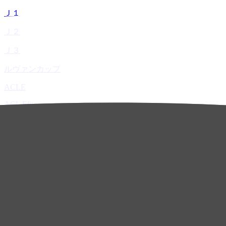
Ｊ１
Ｊ２
Ｊ３
ルヴァンカップ
ACLE
ACL Elite
ACL2
ACL Two
U-21
ホーム
試合速報