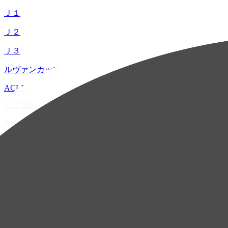
Ｊ１
Ｊ２
Ｊ３
ルヴァンカップ
ACLE
ACL Elite
ACL2
ACL Two
U-21
ホーム
試合速報