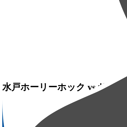
水戸ホーリーホック
vs
サガン