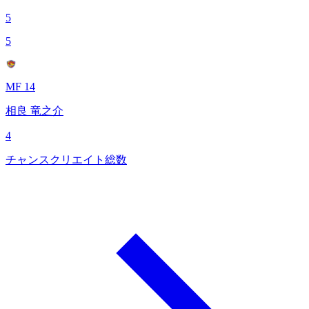
5
5
MF 14
相良 竜之介
4
チャンスクリエイト総数