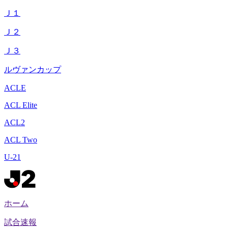
Ｊ１
Ｊ２
Ｊ３
ルヴァンカップ
ACLE
ACL Elite
ACL2
ACL Two
U-21
ホーム
試合速報