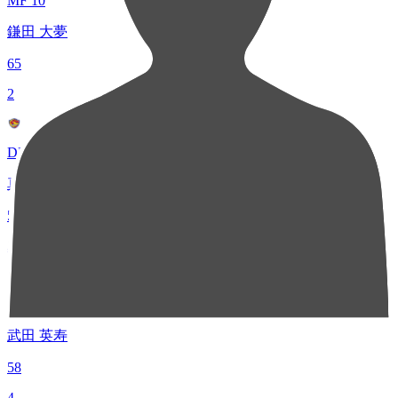
MF 10
鎌田 大夢
65
2
DF 25
真瀬 拓海
59
3
MF 8
武田 英寿
58
4