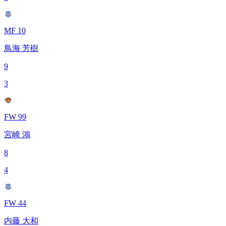
MF 10
鳥海 芳樹
9
3
FW 99
宮崎 鴻
8
4
FW 44
内藤 大和