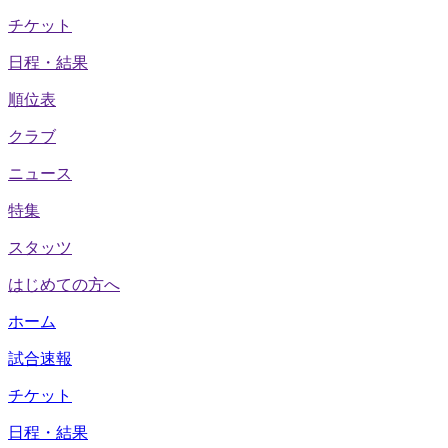
チケット
日程・結果
順位表
クラブ
ニュース
特集
スタッツ
はじめての方へ
ホーム
試合速報
チケット
日程・結果