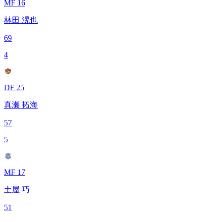
MF 16
林田 滉也
69
4
DF 25
真瀬 拓海
57
5
MF 17
土屋 巧
51