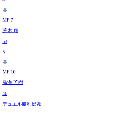
MF 7
荒木 翔
53
5
MF 10
鳥海 芳樹
46
デュエル勝利総数