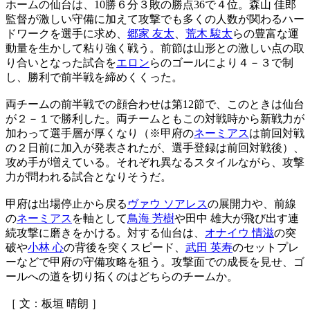
ホームの仙台は、10勝６分３敗の勝点36で４位。森山 佳郎
監督が激しい守備に加えて攻撃でも多くの人数が関わるハー
ドワークを選手に求め、
郷家 友太
、
荒木 駿太
らの豊富な運
動量を生かして粘り強く戦う。前節は山形との激しい点の取
り合いとなった試合を
エロン
らのゴールにより４－３で制
し、勝利で前半戦を締めくくった。
両チームの前半戦での顔合わせは第12節で、このときは仙台
が２－１で勝利した。両チームともこの対戦時から新戦力が
加わって選手層が厚くなり（※甲府の
ネーミアス
は前回対戦
の２日前に加入が発表されたが、選手登録は前回対戦後）、
攻め手が増えている。それぞれ異なるスタイルながら、攻撃
力が問われる試合となりそうだ。
甲府は出場停止から戻る
ヴァウ ソアレス
の展開力や、前線
の
ネーミアス
を軸として
鳥海 芳樹
や田中 雄大が飛び出す連
続攻撃に磨きをかける。対する仙台は、
オナイウ 情滋
の突
破や
小林 心
の背後を突くスピード、
武田 英寿
のセットプレ
ーなどで甲府の守備攻略を狙う。攻撃面での成長を見せ、ゴ
ールへの道を切り拓くのはどちらのチームか。
［ 文：板垣 晴朗 ］