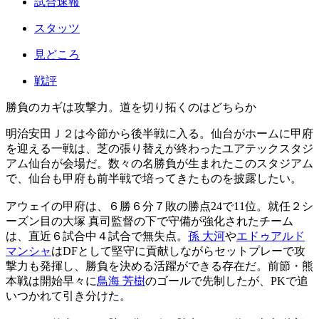
試合速報
スタッツ
見どころ
戦評
勝負のカギは攻撃力。道を切り拓くのはどちらか
明治安田Ｊ２は今節から後半戦に入る。仙台がホームに甲府
を迎える一戦は、芝の張り替えが終わったユアテックスタジ
アム仙台が会場だ。数々の名勝負が生まれたこのスタジアム
で、仙台も甲府も前半戦で培ってきたものを披露したい。
アウェイの甲府は、６勝６分７敗の勝点24で11位。就任２シ
ーズン目の大塚 真司監督の下で守備が強化されたチーム
は、直近６試合中４試合で無失点。
孫 大河
や
エドゥアルド
マンシャ
はDFとして堅守に貢献しながらセットプレーで攻
撃力も発揮し、勝負を決める活躍ができる存在だ。前節・熊
本戦は開始早々に
鳥海 芳樹
のゴールで先制したが、PKで追
いつかれて引き分けた。