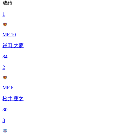
成績
1
MF 10
鎌田 大夢
84
2
MF 6
松井 蓮之
80
3