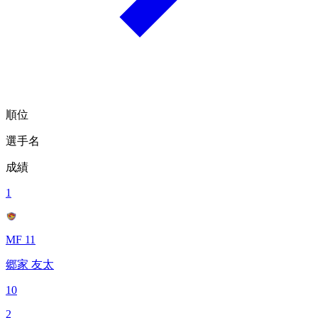
順位
選手名
成績
1
MF 11
郷家 友太
10
2