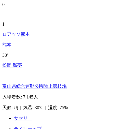
0
-
1
ロアッソ熊本
熊本
33'
松岡 瑠夢
富山県総合運動公園陸上競技場
入場者数
:
7,145人
天候
:
晴
｜
気温
:
30℃
｜
湿度
:
75%
サマリー
ラインナップ