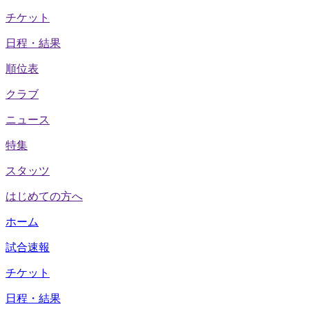
チケット
日程・結果
順位表
クラブ
ニュース
特集
スタッツ
はじめての方へ
ホーム
試合速報
チケット
日程・結果