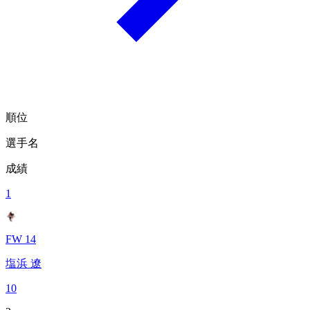
順位
選手名
成績
1
FW 14
塩浜 遼
10