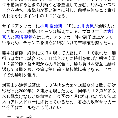
クを構築するときの判断などを整理して臨む。巧みなパスワ
ークを持ち、攻撃力が高い熊本に対し、前半を無失点で乗り
切れるかはポイントの１つになる。
サイドアタッカーに
小川 慶治朗
、SBに
香川 勇気
が新戦力と
して加わり、攻撃パターンは増えている。プロ２年目の
古川
真人
と
髙橋 馨希
をはじめ、アタッカー陣の調子は上がって
いるため、チャンスを得点に結びつけて主導権を握りたい。
熊本は前節、終盤に失点を喫して大宮に０－１で敗れた。無
得点は実に13試合ぶり。11試合ぶりに勝利を挙げた明治安田
Ｊ２第22節・磐田戦からの６試合は、勝ち負けを交互に繰り
返して３勝３敗。今節は第11節・藤枝戦以来となる、アウェ
イでの勝利を狙う。
対富山の通算成績は、Ｊ３時代を含めて10勝８分２敗。初対
戦だった2009年に２連敗を喫したあと、同年のＪ２第50節以
来18戦負けなしと好相性だ。今季の４月に行われた第８節は
スコアレスドローに終わっているため、看板の攻撃サッカー
で今回はゴールをこじ開けたい。
［ 文：赤壁 逸朗 ］