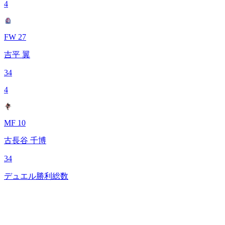
4
FW 27
吉平 翼
34
4
MF 10
古長谷 千博
34
デュエル勝利総数