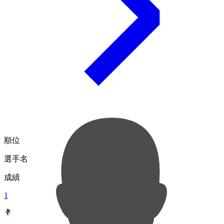
順位
選手名
成績
1