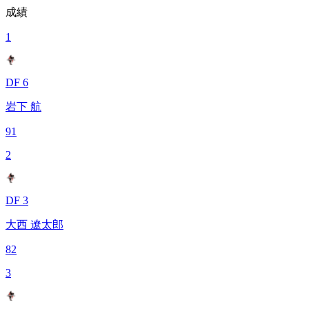
成績
1
DF 6
岩下 航
91
2
DF 3
大西 遼太郎
82
3