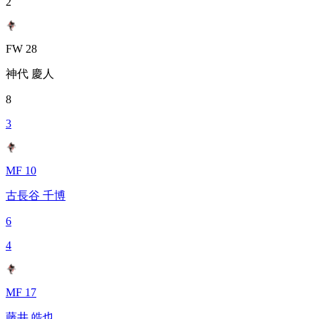
2
FW 28
神代 慶人
8
3
MF 10
古長谷 千博
6
4
MF 17
藤井 皓也