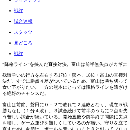
戦評
試合速報
スタッツ
見どころ
戦評
“降格ライン”を挟んだ直接対決。富山は前半無失点がカギに
残留争いの行方を左右する17位・熊本、18位・富山の直接対
決だ。すでに勝点４差がついているため、富山は勝ち切って
食い下がりたい。一方の熊本にとっては降格ラインを遠ざけ
る絶好のチャンスだ。
富山は前節、磐田に０－２で敗れて２連敗となり、現在５戦
勝ちなし（１分４敗）。３試合続けて前半のうちに２点を失
う苦しい試合が続いている。開始直後や前半終了間際に失点
を喫し、ゲーム運びを難しくしているのが痛い。守りを立て
直すために今節は、ボールを奪いにいくときと引いてブロッ