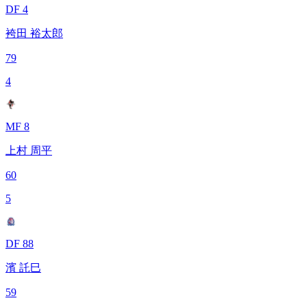
DF 4
袴田 裕太郎
79
4
MF 8
上村 周平
60
5
DF 88
濱 託巳
59