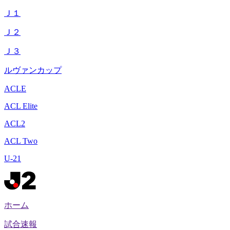
Ｊ１
Ｊ２
Ｊ３
ルヴァンカップ
ACLE
ACL Elite
ACL2
ACL Two
U-21
ホーム
試合速報