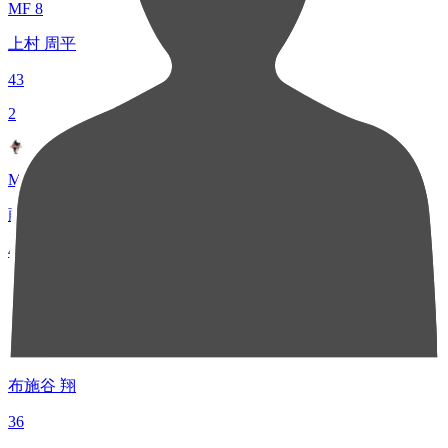
MF 8
上村 周平
43
2
MF 17
藤井 皓也
41
3
MF 28
布施谷 翔
36