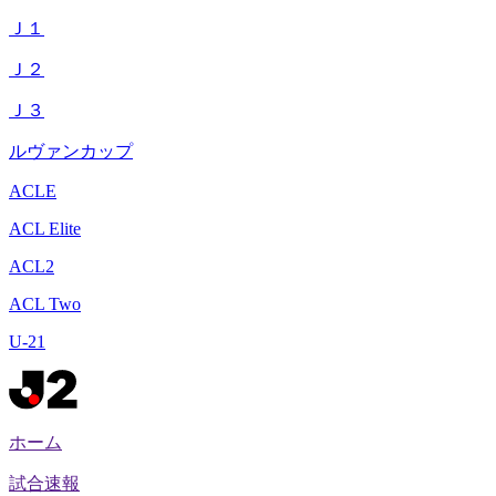
Ｊ１
Ｊ２
Ｊ３
ルヴァンカップ
ACLE
ACL Elite
ACL2
ACL Two
U-21
ホーム
試合速報