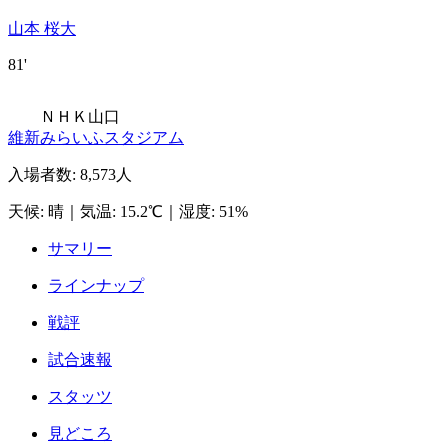
山本 桜大
81'
ＮＨＫ山口
維新みらいふスタジアム
入場者数
:
8,573人
天候
:
晴
｜
気温
:
15.2℃
｜
湿度
:
51%
サマリー
ラインナップ
戦評
試合速報
スタッツ
見どころ