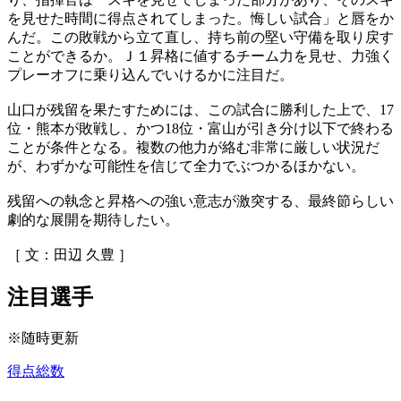
を見せた時間に得点されてしまった。悔しい試合」と唇をか
んだ。この敗戦から立て直し、持ち前の堅い守備を取り戻す
ことができるか。Ｊ１昇格に値するチーム力を見せ、力強く
プレーオフに乗り込んでいけるかに注目だ。
山口が残留を果たすためには、この試合に勝利した上で、17
位・熊本が敗戦し、かつ18位・富山が引き分け以下で終わる
ことが条件となる。複数の他力が絡む非常に厳しい状況だ
が、わずかな可能性を信じて全力でぶつかるほかない。
残留への執念と昇格への強い意志が激突する、最終節らしい
劇的な展開を期待したい。
［ 文：田辺 久豊 ］
注目選手
※随時更新
得点総数