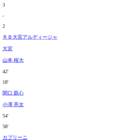
3
-
2
ＲＢ大宮アルディージャ
大宮
山本 桜大
42'
18'
関口 凱心
小澤 亮太
54'
58'
カプリーニ