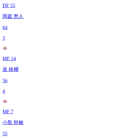
DF 55
岡庭 愁人
64
3
MF 14
泉 柊椰
56
4
MF 7
小島 幹敏
55