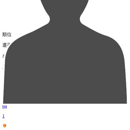
順位
選手名
成績
1
FW 29
カプリーニ
64
1