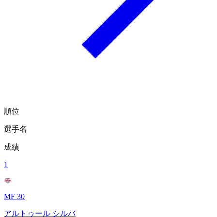
順位
選手名
成績
1
MF 30
アルトゥール シルバ