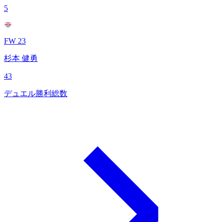
5
FW 23
杉本 健勇
43
デュエル勝利総数