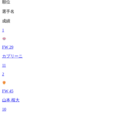
順位
選手名
成績
1
FW 29
カプリーニ
11
2
FW 45
山本 桜大
10