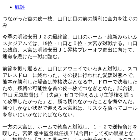
戦評
つながった首の皮一枚。山口は目の前の勝利に全力を注ぐの
み
今季の明治安田Ｊ２の最終節。山口のホーム・維新みらいふ
スタジアムでは、19位・山口と５位・大宮が対戦する。山口
は残留、大宮は明治安田Ｊ１昇格プレーオフ進出に向けて、
運命を懸けた一戦に臨む。
前節を振り返ると、山口はアウェイでいわきと対戦し、スコ
アレスドローに終わった。その後に行われた愛媛対熊本で、
熊本が勝利した場合は降格決定となる中、ドローで決着した
ため、残留の可能性を首の皮一枚でつなぎとめた。試合後、
中山 元気監督は「（失点）ゼロで抑えるより主導権を握っ
て攻撃したかった」と、勝ち切れなかったことを悔やんだ。
勝つしかない状況で迎える大宮戦は、リスクを負ってゴール
を奪いにいかなければならない。
一方の大宮は、ホームで徳島と対戦し、１－２で逆転負けを
喫した。宮沢 悠生監督就任後７試合目にして初の黒星とな
り、指揮官は「スキを見せてしまった部分があり、そのスキ