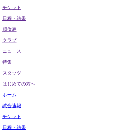
チケット
日程・結果
順位表
クラブ
ニュース
特集
スタッツ
はじめての方へ
ホーム
試合速報
チケット
日程・結果