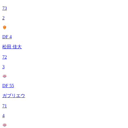
73
2
DF 4
松田 佳大
72
3
DF 55
ガブリエウ
71
4