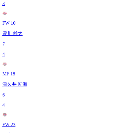
3
FW 10
豊川 雄太
7
4
MF 18
津久井 匠海
6
4
FW 23