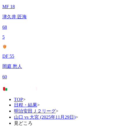
MF 18
津久井 匠海
68
5
DF 55
岡庭 愁人
60
TOP
>
日程・結果
>
明治安田Ｊ２リーグ
>
山口 vs 大宮 (2025年11月29日)
>
見どころ