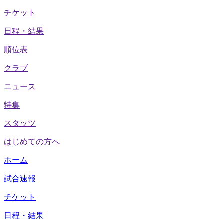
チケット
日程・結果
順位表
クラブ
ニュース
特集
スタッツ
はじめての方へ
ホーム
試合速報
チケット
日程・結果