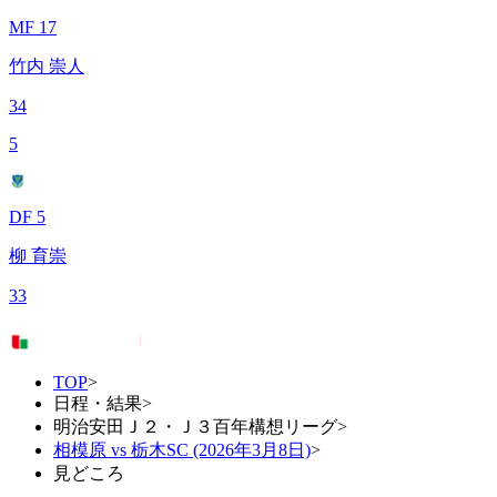
MF 17
竹内 崇人
34
5
DF 5
柳 育崇
33
TOP
>
日程・結果
>
明治安田Ｊ２・Ｊ３百年構想リーグ
>
相模原 vs 栃木SC (2026年3月8日)
>
見どころ