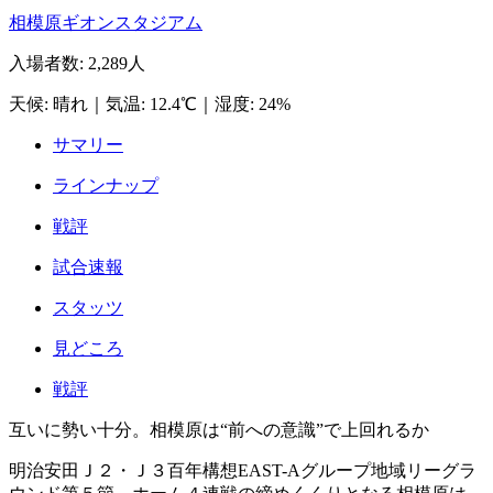
相模原ギオンスタジアム
入場者数
:
2,289人
天候
:
晴れ
｜
気温
:
12.4℃
｜
湿度
:
24%
サマリー
ラインナップ
戦評
試合速報
スタッツ
見どころ
戦評
互いに勢い十分。相模原は“前への意識”で上回れるか
明治安田Ｊ２・Ｊ３百年構想EAST-Aグループ地域リーグラ