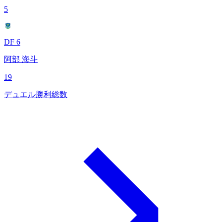
5
DF 6
阿部 海斗
19
デュエル勝利総数