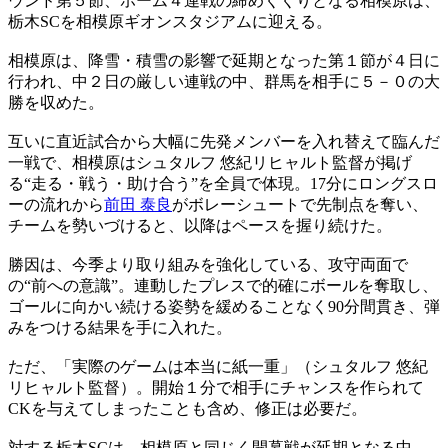
ウンド第５節、ホーム４連戦の締めくくりとなる相模原は、
栃木SCを相模原ギオンスタジアムに迎える。
相模原は、降雪・積雪の影響で延期となった第１節が４日に
行われ、中２日の厳しい連戦の中、群馬を相手に５－０の大
勝を収めた。
互いに直近試合から大幅に先発メンバーを入れ替えて臨んだ
一戦で、相模原はシュタルフ 悠紀リヒャルト監督が掲げ
る“走る・戦う・助け合う”を全員で体現。17分にロングスロ
ーの流れから
前田 泰良
がボレーシュートで先制点を奪い、
チームを勢いづけると、以降はペースを握り続けた。
勝因は、今季より取り組みを強化している、攻守両面で
の“前への意識”。連動したプレスで的確にボールを奪取し、
ゴールに向かい続ける姿勢を緩めることなく90分間貫き、弾
みをつける結果を手に入れた。
ただ、「実際のゲームは本当に紙一重」（シュタルフ 悠紀
リヒャルト監督）。開始１分で相手にチャンスを作られて
CKを与えてしまったことも含め、修正は必要だ。
対する栃木SCは、相模原と同じく開幕戦が延期となる中