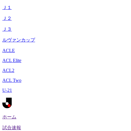
Ｊ１
Ｊ２
Ｊ３
ルヴァンカップ
ACLE
ACL Elite
ACL2
ACL Two
U-21
ホーム
試合速報