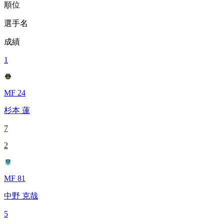
順位
選手名
成績
1
MF 24
杉本 蓮
7
2
MF 81
中野 克哉
5