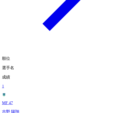
順位
選手名
成績
1
MF 47
吉野 陽翔