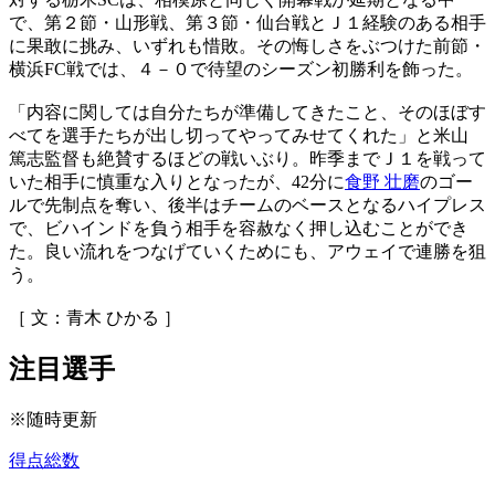
で、第２節・山形戦、第３節・仙台戦とＪ１経験のある相手
に果敢に挑み、いずれも惜敗。その悔しさをぶつけた前節・
横浜FC戦では、４－０で待望のシーズン初勝利を飾った。
「内容に関しては自分たちが準備してきたこと、そのほぼす
べてを選手たちが出し切ってやってみせてくれた」と米山
篤志監督も絶賛するほどの戦いぶり。昨季までＪ１を戦って
いた相手に慎重な入りとなったが、42分に
食野 壮磨
のゴー
ルで先制点を奪い、後半はチームのベースとなるハイプレス
で、ビハインドを負う相手を容赦なく押し込むことができ
た。良い流れをつなげていくためにも、アウェイで連勝を狙
う。
［ 文：青木 ひかる ］
注目選手
※随時更新
得点総数