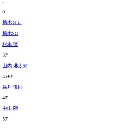
-
0
栃木ＳＣ
栃木SC
杉本 蓮
37'
山内 琳太郎
45+3'
島川 俊郎
49'
中山 陸
59'