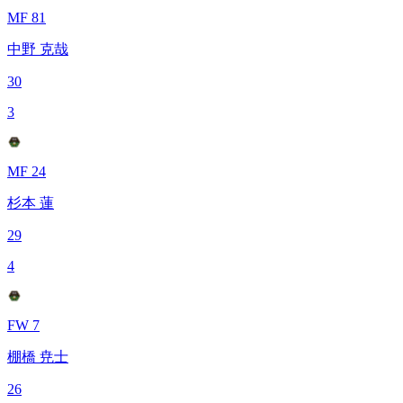
MF 81
中野 克哉
30
3
MF 24
杉本 蓮
29
4
FW 7
棚橋 尭士
26