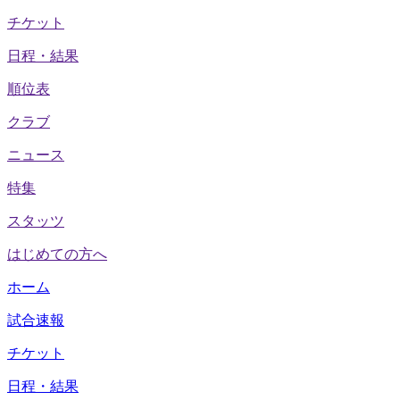
チケット
日程・結果
順位表
クラブ
ニュース
特集
スタッツ
はじめての方へ
ホーム
試合速報
チケット
日程・結果