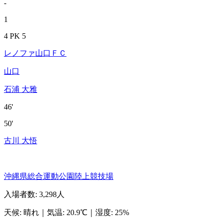
-
1
4 PK 5
レノファ山口ＦＣ
山口
石浦 大雅
46'
50'
古川 大悟
沖縄県総合運動公園陸上競技場
入場者数
:
3,298人
天候
:
晴れ
｜
気温
:
20.9℃
｜
湿度
:
25%