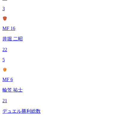
3
MF 16
井堀 二昭
22
5
MF 6
輪笠 祐士
21
デュエル勝利総数