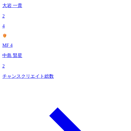
大岩 一貴
2
4
MF 4
中島 賢星
2
チャンスクリエイト総数