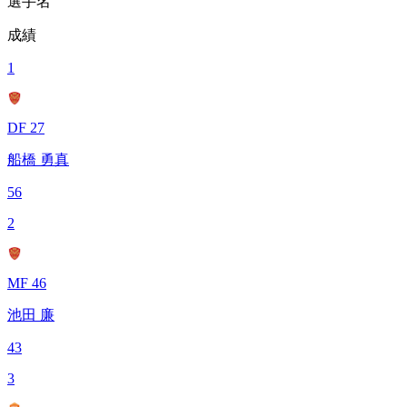
選手名
成績
1
DF 27
船橋 勇真
56
2
MF 46
池田 廉
43
3