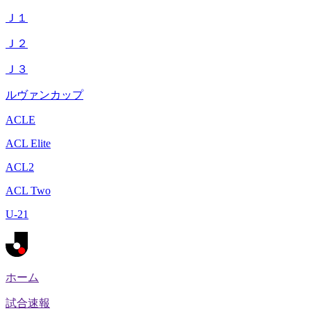
Ｊ１
Ｊ２
Ｊ３
ルヴァンカップ
ACLE
ACL Elite
ACL2
ACL Two
U-21
ホーム
試合速報