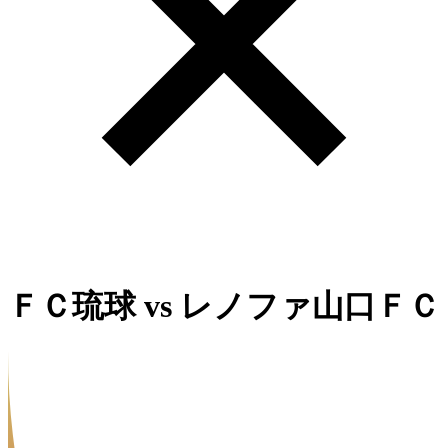
ＦＣ琉球
vs
レノファ山口ＦＣ