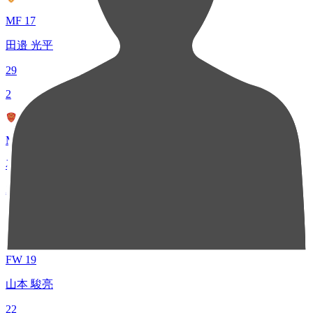
MF 17
田邉 光平
29
2
MF 11
石浦 大雅
24
3
FW 19
山本 駿亮
22