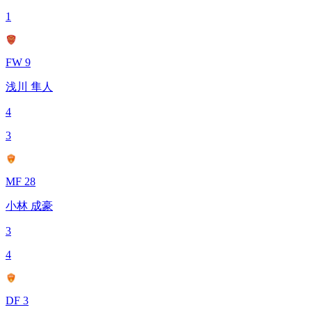
1
FW 9
浅川 隼人
4
3
MF 28
小林 成豪
3
4
DF 3