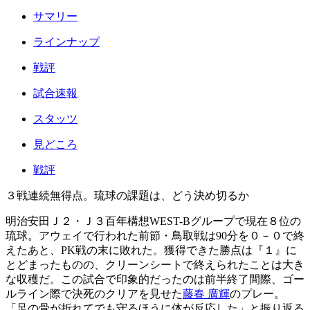
サマリー
ラインナップ
戦評
試合速報
スタッツ
見どころ
戦評
３戦連続無得点。琉球の課題は、どう決め切るか
明治安田Ｊ２・Ｊ３百年構想WEST-Bグループで現在８位の
琉球。アウェイで行われた前節・鳥取戦は90分を０－０で終
えたあと、PK戦の末に敗れた。獲得できた勝点は『１』に
とどまったものの、クリーンシートで終えられたことは大き
な収穫だ。この試合で印象的だったのは前半終了間際、ゴー
ルライン際で決死のクリアを見せた
藤春 廣輝
のプレー。
「足の骨が折れてでも守るほうに体が反応した」と振り返る