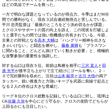
ほどの気迫でチームを救った。
一方で明白な課題となっているのが得点力。今季はまだ90分
間での勝利がなく、現在３試合連続無得点と苦しんでいる。
平川 忠亮監督は「最後のところをどう決め切るかが課題」
とクロスやサポートの質の向上を訴え、この現状を打破しよ
うと選手たちの間では強い危機感が共有されている。今節、
古巣との対戦となる
高木 大輔
は「ハングリー精神を出さな
きゃいけない」と闘志を燃やし、
藤春 廣輝
も「プラスワン
に関わること。どんどん抜けていく動きが必要」と、積極的
な攻撃参加の重要性を強調した。
対する山口は現在５位。前節は鳥栖を相手に
三沢 直人
と
田
邉 光平
が後半立ち上がりで立て続けにゴールを奪い、２－
０で完封勝利を収めた。注目は
山本 駿亮
と
古川 大悟
の両ア
タッカー。鋭い推進力と力強いキープを武器に前線で起点と
なる２人の存在は大きな脅威だ。
リーグ８位のクロス総数を記録している山口に対し、琉球は
GK
佐藤 久弥
を中心にどう守るか。クロスの攻防でどちらが
上回るかにも注目したい。