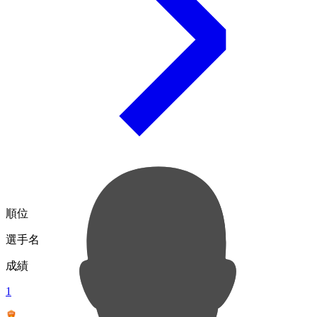
順位
選手名
成績
1