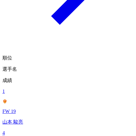
順位
選手名
成績
1
FW 19
山本 駿亮
4