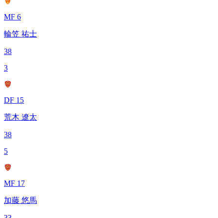
MF 6
輪笠 祐士
38
3
DF 15
荒木 遼太
38
5
MF 17
加藤 悠馬
33