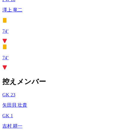
澤上 竜二
74’
74’
控えメンバー
GK 23
矢田貝 壮貴
GK 1
吉村 耕一