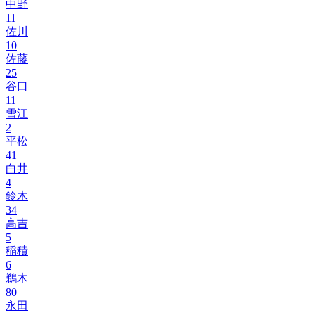
中野
11
佐川
10
佐藤
25
谷口
11
雪江
2
平松
41
白井
4
鈴木
34
高吉
5
稲積
6
鵜木
80
永田