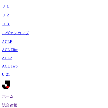
Ｊ１
Ｊ２
Ｊ３
ルヴァンカップ
ACLE
ACL Elite
ACL2
ACL Two
U-21
ホーム
試合速報