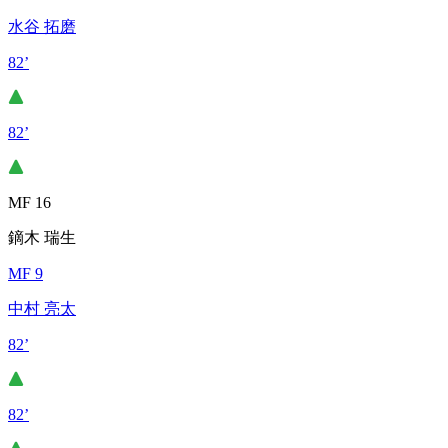
水谷 拓磨
82’
82’
MF 16
鏑木 瑞生
MF 9
中村 亮太
82’
82’