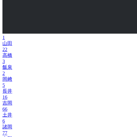
1
山田
22
高橋
3
飯泉
2
岡﨑
5
長井
16
吉岡
66
土井
6
諸岡
77