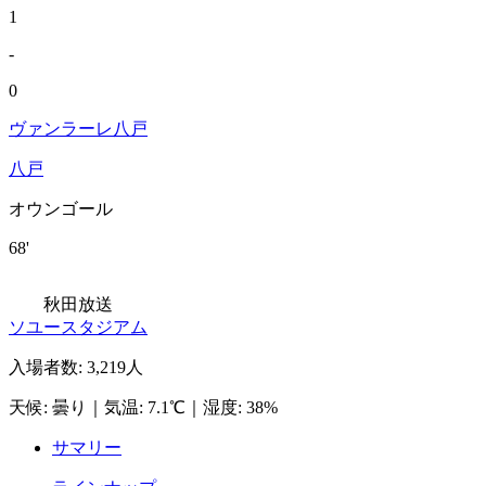
1
-
0
ヴァンラーレ八戸
八戸
オウンゴール
68'
秋田放送
ソユースタジアム
入場者数
:
3,219人
天候
:
曇り
｜
気温
:
7.1℃
｜
湿度
:
38%
サマリー