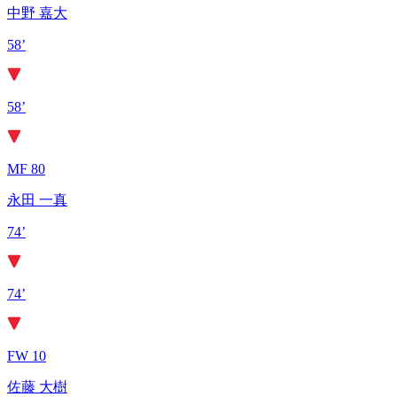
中野 嘉大
58’
58’
MF 80
永田 一真
74’
74’
FW 10
佐藤 大樹