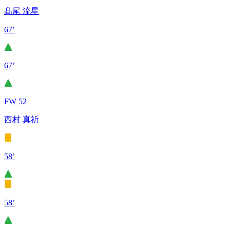
髙尾 流星
67’
67’
FW 52
西村 真祈
58’
58’