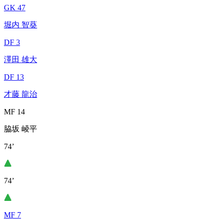
GK 47
堀内 智葵
DF 3
澤田 雄大
DF 13
才藤 龍治
MF 14
脇坂 崚平
74’
74’
MF 7