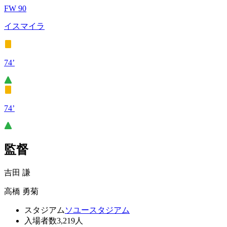
FW 90
イスマイラ
74’
74’
監督
吉田 謙
高橋 勇菊
スタジアム
ソユースタジアム
入場者数
3,219人