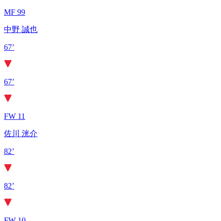
MF 99
中野 誠也
67’
67’
FW 11
佐川 洸介
82’
82’
FW 10