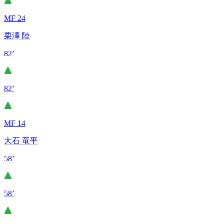
MF 24
栗澤 陸
82’
82’
MF 14
大石 竜平
58’
58’