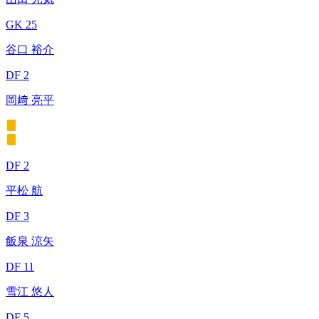
GK 25
谷口 裕介
DF 2
岡﨑 亮平
DF 2
平松 航
DF 3
飯泉 涼矢
DF 11
雪江 悠人
DF 5