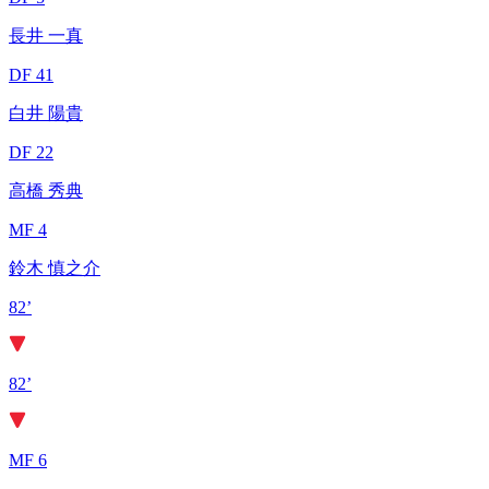
長井 一真
DF 41
白井 陽貴
DF 22
高橋 秀典
MF 4
鈴木 慎之介
82’
82’
MF 6