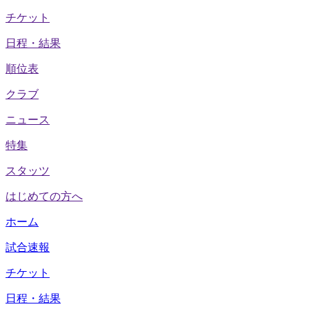
チケット
日程・結果
順位表
クラブ
ニュース
特集
スタッツ
はじめての方へ
ホーム
試合速報
チケット
日程・結果