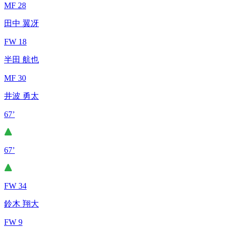
MF 28
田中 翼冴
FW 18
半田 航也
MF 30
井波 勇太
67’
67’
FW 34
鈴木 翔大
FW 9