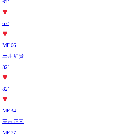
67’
67’
MF 66
土井 紅貴
82’
82’
MF 34
高吉 正真
MF 77