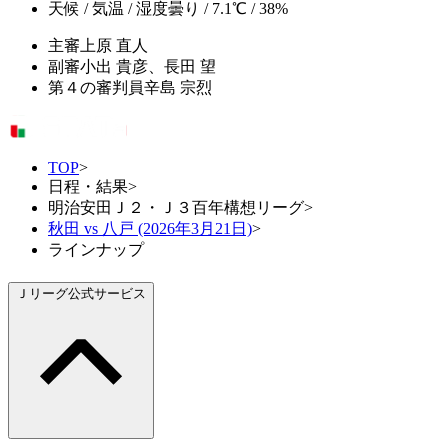
天候 / 気温 / 湿度
曇り / 7.1℃ / 38%
主審
上原 直人
副審
小出 貴彦、長田 望
第４の審判員
辛島 宗烈
TOP
>
日程・結果
>
明治安田Ｊ２・Ｊ３百年構想リーグ
>
秋田 vs 八戸 (2026年3月21日)
>
ラインナップ
Ｊリーグ公式サービス