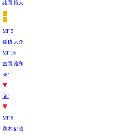
諸岡 裕人
MF 5
稲積 大介
MF 16
吉岡 雅和
58’
58’
MF 6
鵜木 郁哉