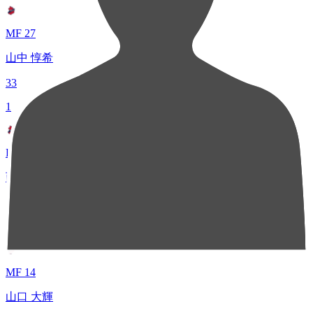
MF 27
山中 惇希
33
1
FW 10
西谷 亮
33
3
MF 14
山口 大輝