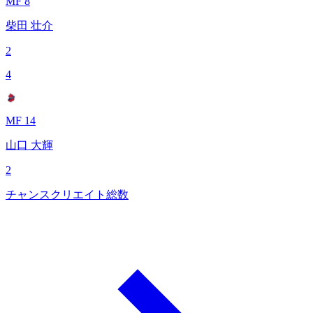
MF 8
柴田 壮介
2
4
MF 14
山口 大輝
2
チャンスクリエイト総数