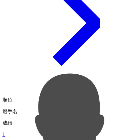
順位
選手名
成績
1