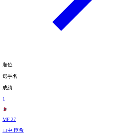
順位
選手名
成績
1
MF 27
山中 惇希