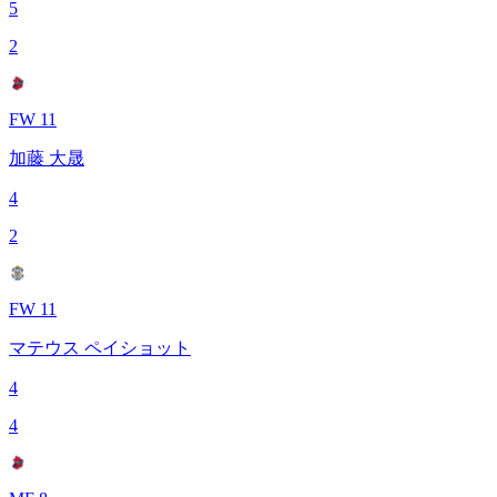
5
2
FW 11
加藤 大晟
4
2
FW 11
マテウス ペイショット
4
4