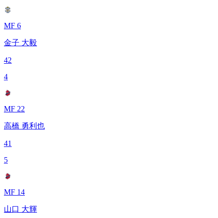
MF 6
金子 大毅
42
4
MF 22
高橋 勇利也
41
5
MF 14
山口 大輝