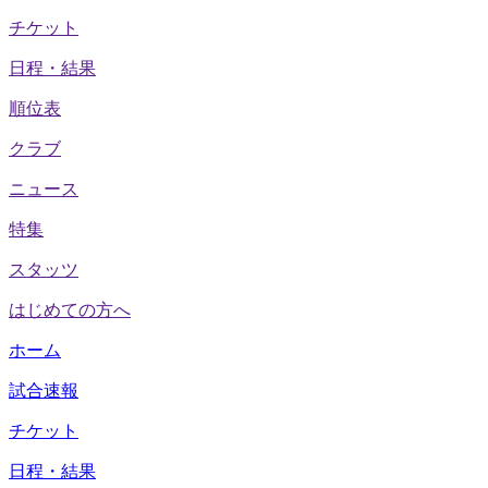
チケット
日程・結果
順位表
クラブ
ニュース
特集
スタッツ
はじめての方へ
ホーム
試合速報
チケット
日程・結果