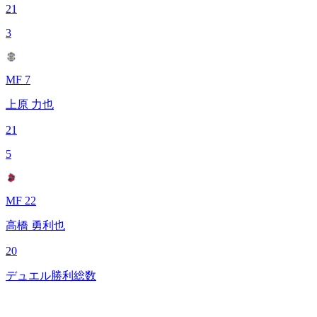
21
3
MF 7
上原 力也
21
5
MF 22
高橋 勇利也
20
デュエル勝利総数