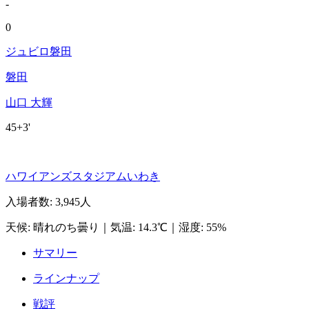
-
0
ジュビロ磐田
磐田
山口 大輝
45+3'
ハワイアンズスタジアムいわき
入場者数
:
3,945人
天候
:
晴れのち曇り
｜
気温
:
14.3℃
｜
湿度
:
55%
サマリー
ラインナップ
戦評