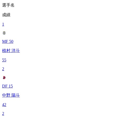
選手名
成績
1
MF 50
植村 洋斗
55
2
DF 15
中野 陽斗
42
2