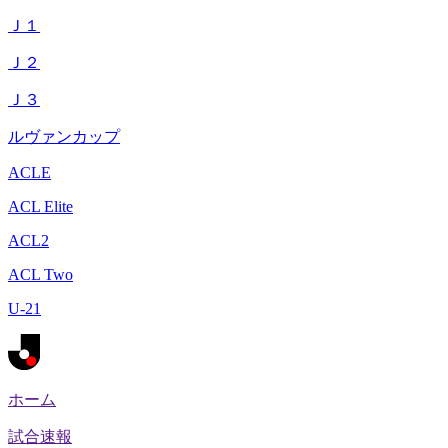
Ｊ１
Ｊ２
Ｊ３
ルヴァンカップ
ACLE
ACL Elite
ACL2
ACL Two
U-21
ホーム
試合速報