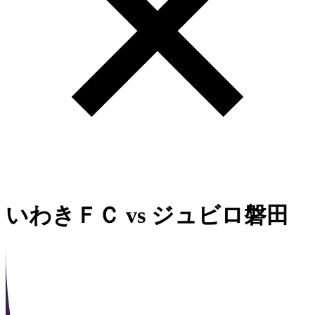
いわきＦＣ
vs
ジュビロ磐田