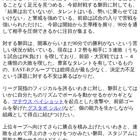
ることなく足元を見つめる。今節対戦する磐田に対しても、
「結果は出ていないが、タレントはいる。勢いに乗らせては
いけない」と警戒を強めている。前節は試合の入りで苦戦を
強いられただけに、今節は開始から主導権を握り、90分を通
して相手を圧倒できるかに注目が集まる。
対する磐田は、開幕からいまだ90分での勝利がないという苦
しい状況が続いている。現在はＪ２勢を相手に３連敗（うち
１試合はPK負け）を喫しており、前節・大宮戦では１－４
と痛恨の大敗を喫した。豊富なタレントを有しているもの
の、EAST-Bグループでは総得点が最も少なく、決定力不足
という課題に対する不安は募るばかりだ。
リーグ屈指のフィジカルを誇るいわきに対し、磐田としては
いかに自分たちのリズムでボールを動かせるかがカギとな
る。
マテウス ペイショット
を起点とした攻撃や、前節ゴー
ルを挙げた
グスタボ シルバ
など、個の能力を生かしながら
組織として得点に結びつけたい。
上位キープへ向けてさらに勝点を積み上げたいいわきと、連
敗を止めて浮上のきっかけをつかみたい磐田。スタジアムに
凱歌を響かせるのはどちらか。