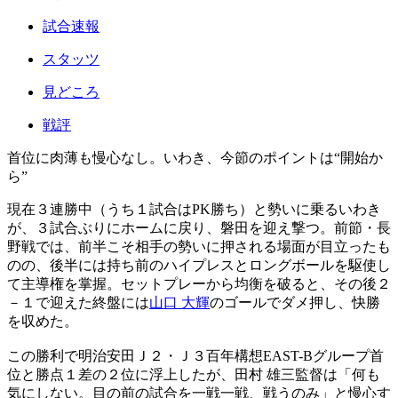
試合速報
スタッツ
見どころ
戦評
首位に肉薄も慢心なし。いわき、今節のポイントは“開始か
ら”
現在３連勝中（うち１試合はPK勝ち）と勢いに乗るいわき
が、３試合ぶりにホームに戻り、磐田を迎え撃つ。前節・長
野戦では、前半こそ相手の勢いに押される場面が目立ったも
のの、後半には持ち前のハイプレスとロングボールを駆使し
て主導権を掌握。セットプレーから均衡を破ると、その後２
－１で迎えた終盤には
山口 大輝
のゴールでダメ押し、快勝
を収めた。
この勝利で明治安田Ｊ２・Ｊ３百年構想EAST-Bグループ首
位と勝点１差の２位に浮上したが、田村 雄三監督は「何も
気にしない。目の前の試合を一戦一戦、戦うのみ」と慢心す