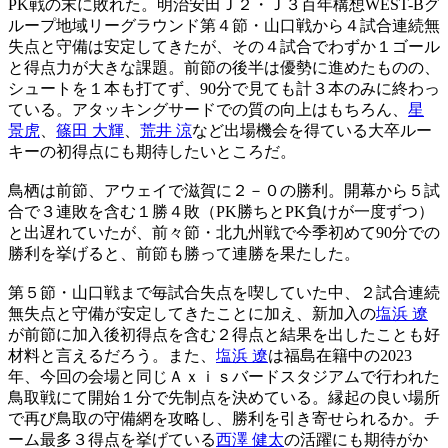
PK戦の末に敗れた。明治安田Ｊ２・Ｊ３百年構想WEST-Bグ
ループ地域リーグラウンド第４節・山口戦から４試合連続無
失点と守備は安定してきたが、その４試合でわずか１ゴール
と得点力が大きな課題。前節の後半は優勢に進めたものの、
シュートを１本も打てず、90分で見ても計３本のみに終わっ
ている。アタッキングサードでの質の向上はもちろん、
星
景虎
、
篠田 大輝
、
荒井 涼
など出場機会を得ている大卒ルー
キーの初得点にも期待したいところだ。
鳥栖は前節、アウェイで滋賀に２－０の勝利。開幕から５試
合で３連敗を含む１勝４敗（PK勝ちとPK負けが一度ずつ）
と出遅れていたが、前々節・北九州戦で今季初めて90分での
勝利を挙げると、前節も勝って連勝を果たした。
第５節・山口戦まで毎試合失点を喫していた中、２試合連続
無失点と守備が安定してきたことに加え、新加入の
塩浜 遼
が前節に加入後初得点を含む２得点と結果を出したことも好
材料と言えるだろう。また、
塩浜 遼
は福島在籍中の2023
年、今回の会場と同じＡｘｉｓバードスタジアムで行われた
鳥取戦にて開始１分で先制点を決めている。縁起の良い場所
で再び鳥取の守備網を攻略し、勝利を引き寄せられるか。チ
ーム最多３得点を挙げている
西澤 健太
の活躍にも期待がか