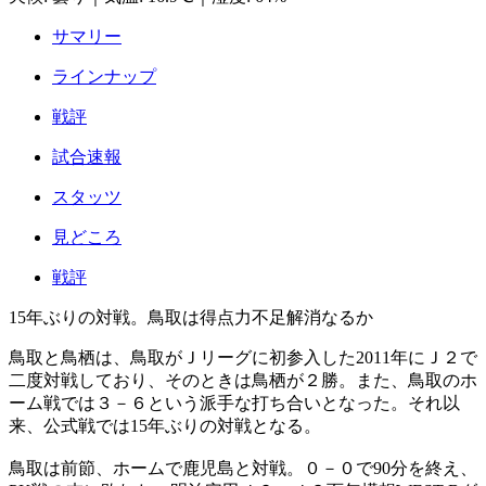
サマリー
ラインナップ
戦評
試合速報
スタッツ
見どころ
戦評
15年ぶりの対戦。鳥取は得点力不足解消なるか
鳥取と鳥栖は、鳥取がＪリーグに初参入した2011年にＪ２で
二度対戦しており、そのときは鳥栖が２勝。また、鳥取のホ
ーム戦では３－６という派手な打ち合いとなった。それ以
来、公式戦では15年ぶりの対戦となる。
鳥取は前節、ホームで鹿児島と対戦。０－０で90分を終え、