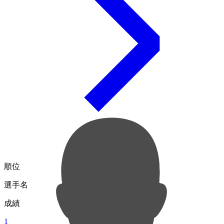
順位
選手名
成績
1