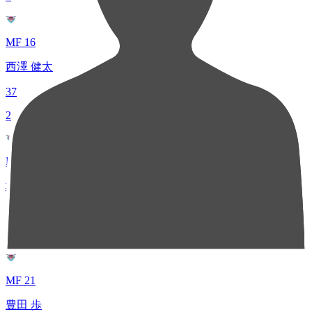
MF 16
西澤 健太
37
2
MF 7
坂本 亘基
27
3
MF 21
豊田 歩