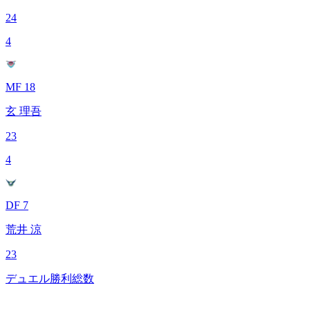
24
4
MF 18
玄 理吾
23
4
DF 7
荒井 涼
23
デュエル勝利総数