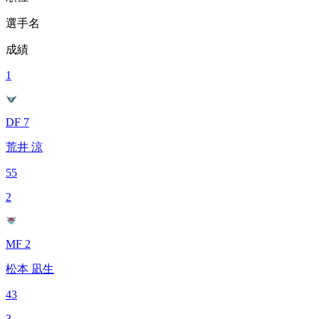
選手名
成績
1
DF 7
荒井 涼
55
2
MF 2
松本 凪生
43
3