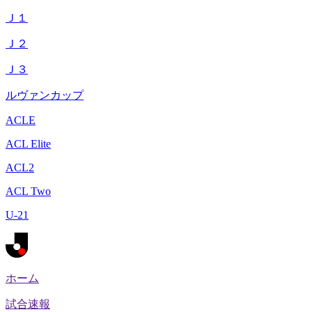
Ｊ１
Ｊ２
Ｊ３
ルヴァンカップ
ACLE
ACL Elite
ACL2
ACL Two
U-21
ホーム
試合速報