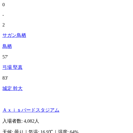
0
-
2
サガン鳥栖
鳥栖
57'
弓場 堅真
83'
城定 幹大
Ａｘｉｓバードスタジアム
入場者数
:
4,082人
天候
:
曇り
｜
気温
:
16.9℃
｜
湿度
:
64%