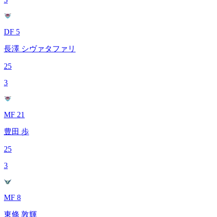
DF 5
長澤 シヴァタファリ
25
3
MF 21
豊田 歩
25
3
MF 8
東條 敦輝