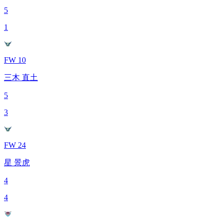
5
1
FW 10
三木 直土
5
3
FW 24
星 景虎
4
4