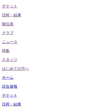
チケット
日程・結果
順位表
クラブ
ニュース
特集
スタッツ
はじめての方へ
ホーム
試合速報
チケット
日程・結果