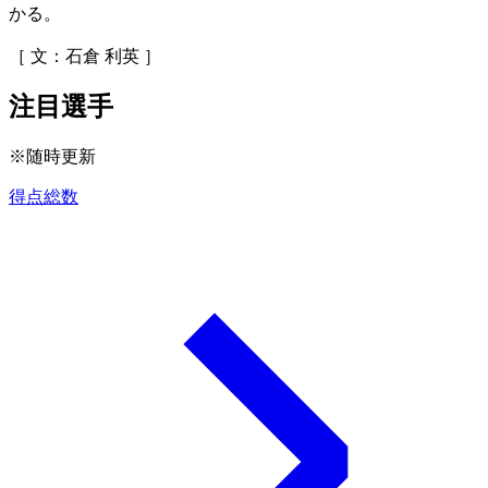
かる。
［ 文：石倉 利英 ］
注目選手
※随時更新
得点総数