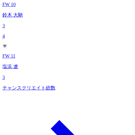
FW 10
鈴木 大馳
3
4
FW 11
塩浜 遼
3
チャンスクリエイト総数