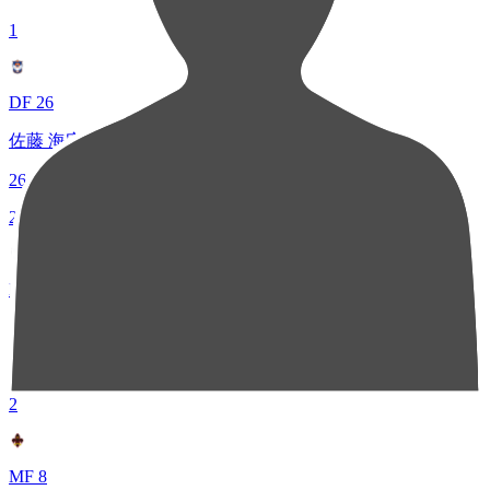
1
DF 26
佐藤 海宏
26
2
MF 17
シマブク カズヨシ
24
2
MF 8