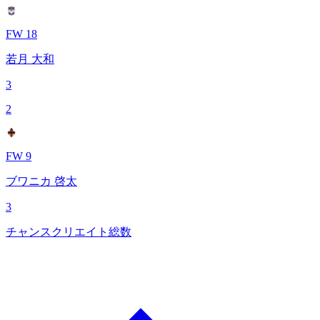
FW 18
若月 大和
3
2
FW 9
ブワニカ 啓太
3
チャンスクリエイト総数