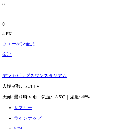
0
-
0
4 PK 1
ツエーゲン金沢
金沢
デンカビッグスワンスタジアム
入場者数
:
12,781人
天候
:
曇り時々雨
｜
気温
:
18.5℃
｜
湿度
:
46%
サマリー
ラインナップ
戦評