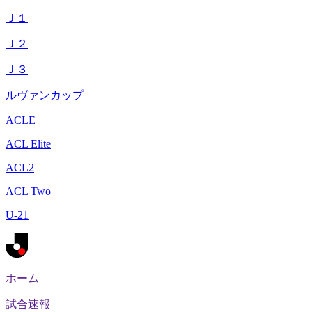
Ｊ１
Ｊ２
Ｊ３
ルヴァンカップ
ACLE
ACL Elite
ACL2
ACL Two
U-21
ホーム
試合速報