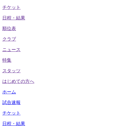
チケット
日程・結果
順位表
クラブ
ニュース
特集
スタッツ
はじめての方へ
ホーム
試合速報
チケット
日程・結果