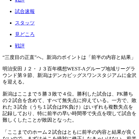
試合速報
スタッツ
見どころ
戦評
“三度目の正直”へ。新潟のポイントは「前半の内容と結果」
明治安田Ｊ２・Ｊ３百年構想WEST-Aグループ地域リーグラ
ウンド第９節、新潟はデンカビッグスワンスタジアムに金沢
を迎える。
新潟はここまで５勝３敗で４位。勝利した試合は、PK勝ち
の２試合を含めて、すべて無失点に抑えている。一方で、敗
れた３試合（うち１試合はPK負け）はいずれも複数失点を
記録しており、特に前半の早い時間帯で失点を喫して試合を
難しくしたことが敗因となった。
「ここまでのホーム２試合はともに前半の内容と結果が良く
ないので、まずはそこを絶対に修正しなきゃいけない。前半