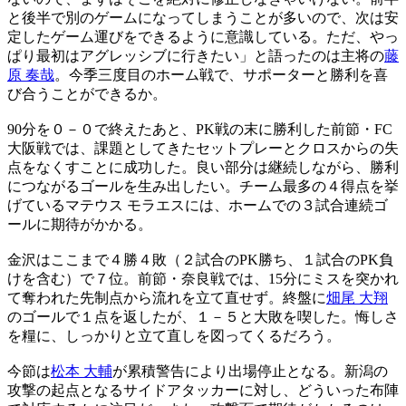
と後半で別のゲームになってしまうことが多いので、次は安
定したゲーム運びをできるように意識している。ただ、やっ
ぱり最初はアグレッシブに行きたい」と語ったのは主将の
藤
原 奏哉
。今季三度目のホーム戦で、サポーターと勝利を喜
び合うことができるか。
90分を０－０で終えたあと、PK戦の末に勝利した前節・FC
大阪戦では、課題としてきたセットプレーとクロスからの失
点をなくすことに成功した。良い部分は継続しながら、勝利
につながるゴールを生み出したい。チーム最多の４得点を挙
げているマテウス モラエスには、ホームでの３試合連続ゴ
ールに期待がかかる。
金沢はここまで４勝４敗（２試合のPK勝ち、１試合のPK負
けを含む）で７位。前節・奈良戦では、15分にミスを突かれ
て奪われた先制点から流れを立て直せず。終盤に
畑尾 大翔
のゴールで１点を返したが、１－５と大敗を喫した。悔しさ
を糧に、しっかりと立て直しを図ってくるだろう。
今節は
松本 大輔
が累積警告により出場停止となる。新潟の
攻撃の起点となるサイドアタッカーに対し、どういった布陣