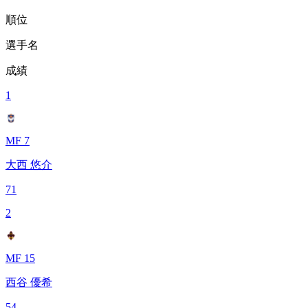
順位
選手名
成績
1
MF 7
大西 悠介
71
2
MF 15
西谷 優希
54