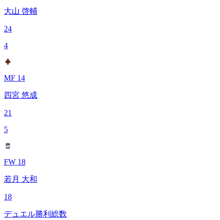
大山 啓輔
24
4
MF 14
四宮 悠成
21
5
FW 18
若月 大和
18
デュエル勝利総数