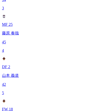
3
MF 25
藤原 奏哉
45
4
DF 2
山本 義道
42
5
FW 18