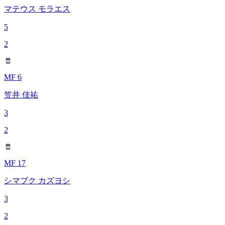
マテウス モラエス
5
2
MF 6
笠井 佳祐
3
2
MF 17
シマブク カズヨシ
3
2