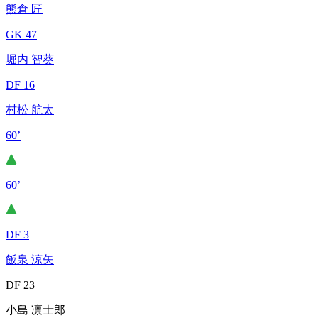
熊倉 匠
GK 47
堀内 智葵
DF 16
村松 航太
60’
60’
DF 3
飯泉 涼矢
DF 23
小島 凛士郎