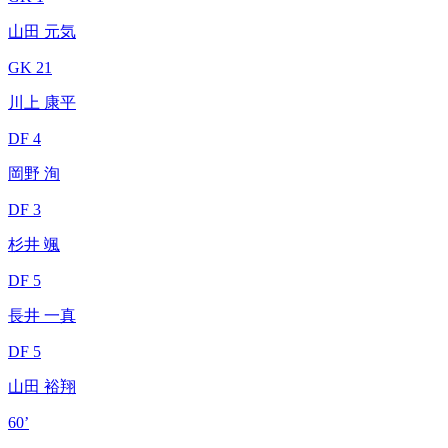
山田 元気
GK 21
川上 康平
DF 4
岡野 洵
DF 3
杉井 颯
DF 5
長井 一真
DF 5
山田 裕翔
60’