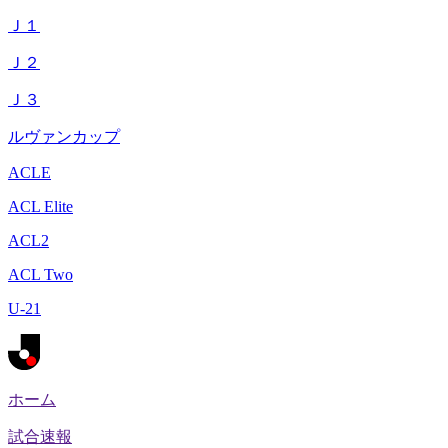
Ｊ１
Ｊ２
Ｊ３
ルヴァンカップ
ACLE
ACL Elite
ACL2
ACL Two
U-21
ホーム
試合速報