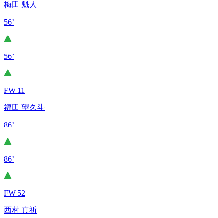
梅田 魁人
56’
56’
FW 11
福田 望久斗
86’
86’
FW 52
西村 真祈