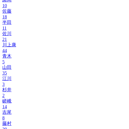
10
佐藤
18
半田
11
佐川
21
川上康
44
青木
5
山田
35
江川
3
杉井
2
嵯峨
14
吉尾
8
藤村