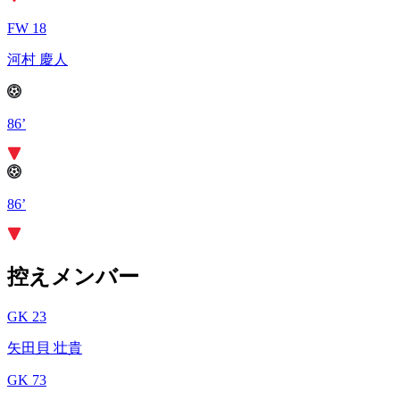
FW 18
河村 慶人
86’
86’
控えメンバー
GK 23
矢田貝 壮貴
GK 73