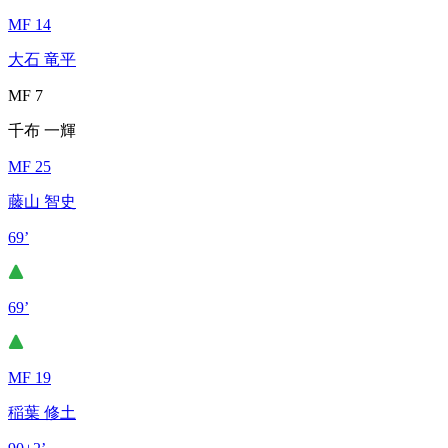
MF 14
大石 竜平
MF 7
千布 一輝
MF 25
藤山 智史
69’
69’
MF 19
稲葉 修土