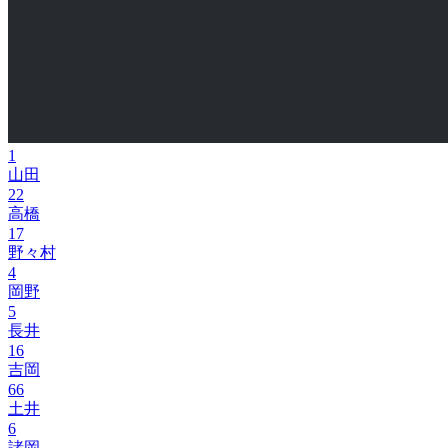
1
山田
22
高橋
17
野々村
4
岡野
5
長井
16
吉岡
66
土井
6
諸岡