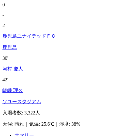
0
-
2
鹿児島ユナイテッドＦＣ
鹿児島
30'
河村 慶人
42'
嵯峨 理久
ソユースタジアム
入場者数
:
3,322人
天候
:
晴れ
｜
気温
:
25.6℃
｜
湿度
:
38%
サマリー