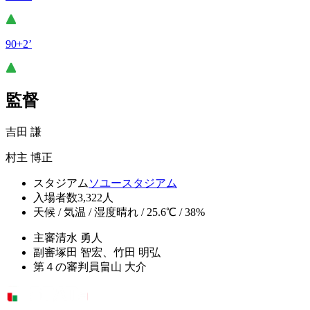
90+2’
監督
吉田 謙
村主 博正
スタジアム
ソユースタジアム
入場者数
3,322人
天候 / 気温 / 湿度
晴れ / 25.6℃ / 38%
主審
清水 勇人
副審
塚田 智宏、竹田 明弘
第４の審判員
畠山 大介