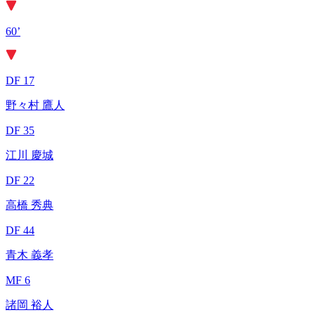
60’
DF 17
野々村 鷹人
DF 35
江川 慶城
DF 22
高橋 秀典
DF 44
青木 義孝
MF 6
諸岡 裕人