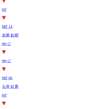
69’
MF 14
吉尾 虹樹
90+2’
90+2’
MF 66
土井 紅貴
69’