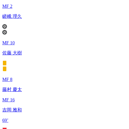
MF 2
嵯峨 理久
MF 10
佐藤 大樹
MF 8
藤村 慶太
MF 16
吉岡 雅和
69’