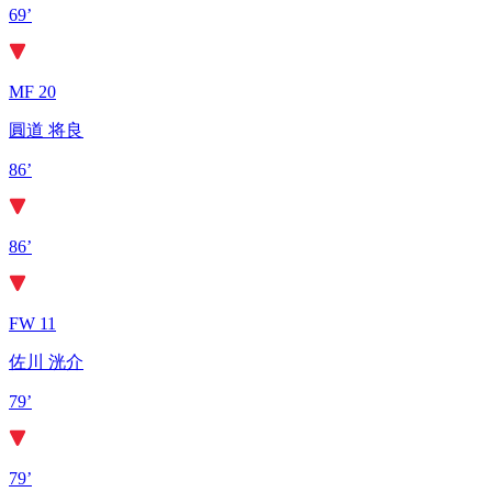
69’
MF 20
圓道 将良
86’
86’
FW 11
佐川 洸介
79’
79’