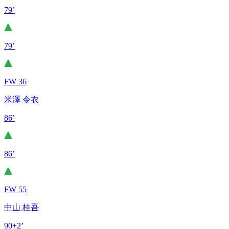
79’
79’
FW 36
米澤 令衣
86’
86’
FW 55
中山 桂吾
90+2’