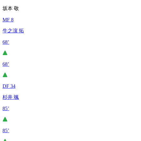
坂本 敬
MF 8
牛之濵 拓
68’
68’
DF 34
杉井 颯
85’
85’