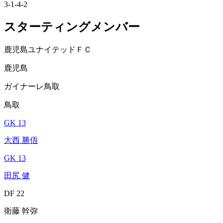
3-1-4-2
スターティングメンバー
鹿児島ユナイテッドＦＣ
鹿児島
ガイナーレ鳥取
鳥取
GK 13
大西 勝俉
GK 13
田尻 健
DF 22
衛藤 幹弥