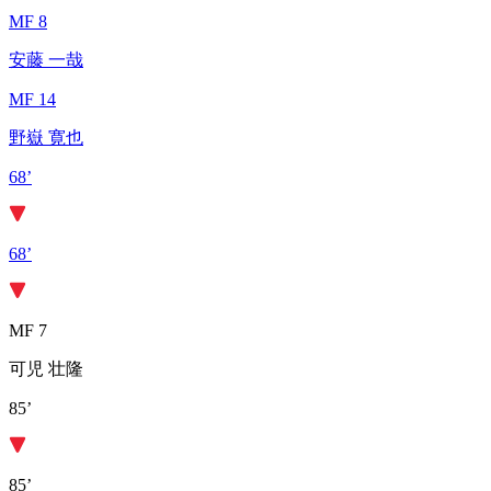
MF 8
安藤 一哉
MF 14
野嶽 寛也
68’
68’
MF 7
可児 壮隆
85’
85’