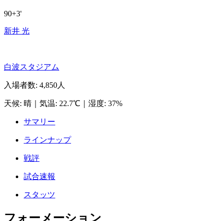
90+3'
新井 光
白波スタジアム
入場者数
:
4,850人
天候
:
晴
｜
気温
:
22.7℃
｜
湿度
:
37%
サマリー
ラインナップ
戦評
試合速報
スタッツ
フォーメーション