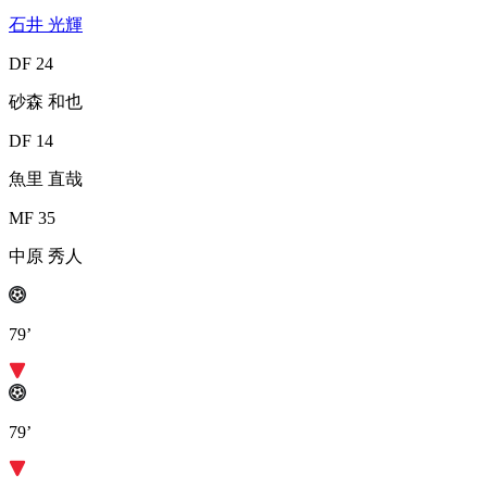
石井 光輝
DF 24
砂森 和也
DF 14
魚里 直哉
MF 35
中原 秀人
79’
79’