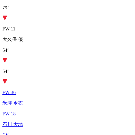
79’
FW 11
大久保 優
54’
54’
FW 36
米澤 令衣
FW 18
石川 大地