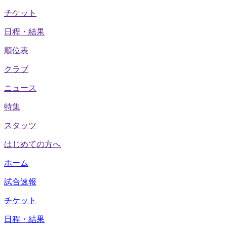
チケット
日程・結果
順位表
クラブ
ニュース
特集
スタッツ
はじめての方へ
ホーム
試合速報
チケット
日程・結果