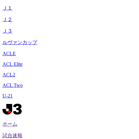
Ｊ１
Ｊ２
Ｊ３
ルヴァンカップ
ACLE
ACL Elite
ACL2
ACL Two
U-21
ホーム
試合速報