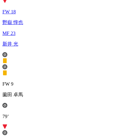
FW 18
野嶽 惇也
MF 23
新井 光
FW 9
薗田 卓馬
79’