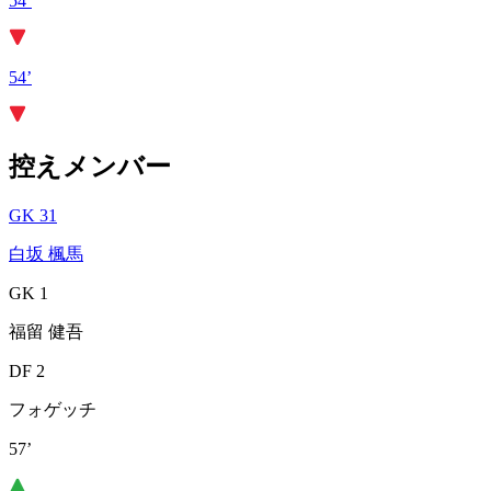
54’
54’
控えメンバー
GK 31
白坂 楓馬
GK 1
福留 健吾
DF 2
フォゲッチ
57’