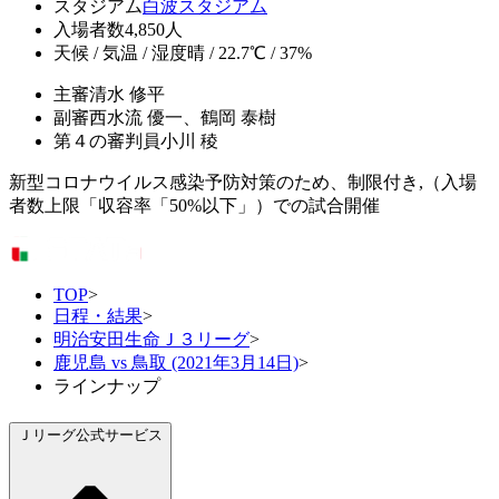
スタジアム
白波スタジアム
入場者数
4,850人
天候 / 気温 / 湿度
晴 / 22.7℃ / 37%
主審
清水 修平
副審
西水流 優一、鶴岡 泰樹
第４の審判員
小川 稜
新型コロナウイルス感染予防対策のため、制限付き,（入場
者数上限「収容率「50%以下」）での試合開催
TOP
>
日程・結果
>
明治安田生命Ｊ３リーグ
>
鹿児島 vs 鳥取 (2021年3月14日)
>
ラインナップ
Ｊリーグ公式サービス