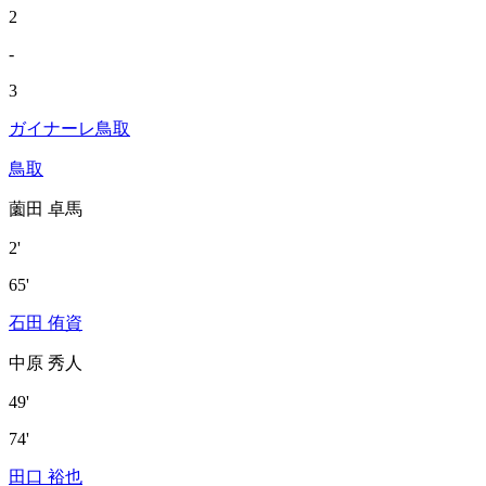
2
-
3
ガイナーレ鳥取
鳥取
薗田 卓馬
2'
65'
石田 侑資
中原 秀人
49'
74'
田口 裕也