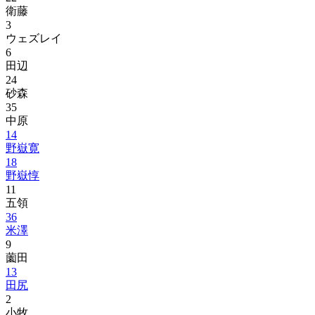
衛藤
3
ウェズレイ
6
田辺
24
砂森
35
中原
14
野嶽寛
18
野嶽惇
11
五領
36
米澤
9
薗田
13
田尻
2
小牧