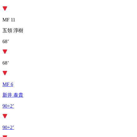
MF 11
五領 淳樹
68’
68’
MF 6
新井 泰貴
90+2’
90+2’