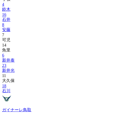
4
鈴木
16
石井
8
安藤
7
可児
14
魚里
6
新井泰
23
新井光
11
大久保
18
石川
ガイナーレ鳥取