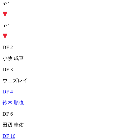
57’
57’
DF 2
小牧 成亘
DF 3
ウェズレイ
DF 4
鈴木 順也
DF 6
田辺 圭佑
DF 16