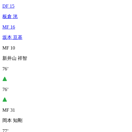
DF 15
板倉 洸
MF 16
坂本 亘基
MF 10
新井山 祥智
76’
76’
MF 31
岡本 知剛
77’