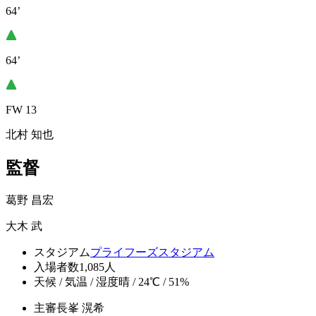
64’
64’
FW 13
北村 知也
監督
葛野 昌宏
大木 武
スタジアム
プライフーズスタジアム
入場者数
1,085人
天候 / 気温 / 湿度
晴 / 24℃ / 51%
主審
長峯 滉希