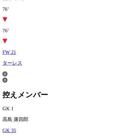
76’
76’
FW 21
ターレス
控えメンバー
GK 1
高島 康四郎
GK 35