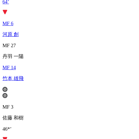
64’
MF 6
河原 創
MF 27
丹羽 一陽
MF 14
竹本 雄飛
MF 3
佐藤 和樹
46*’