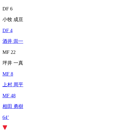
DF 6
小牧 成亘
DF 4
酒井 崇一
MF 22
坪井 一真
MF 8
上村 周平
MF 48
相田 勇樹
64’