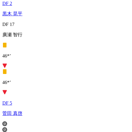
DF 2
黒木 晃平
DF 17
廣瀬 智行
46*’
46*’
DF 5
菅田 真啓