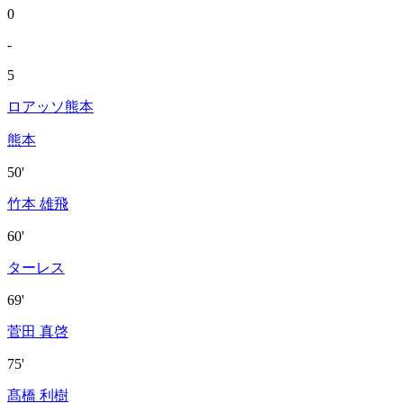
0
-
5
ロアッソ熊本
熊本
50'
竹本 雄飛
60'
ターレス
69'
菅田 真啓
75'
髙橋 利樹