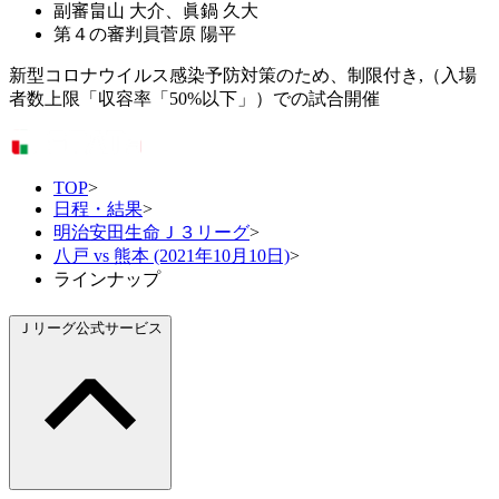
副審
畠山 大介、眞鍋 久大
第４の審判員
菅原 陽平
新型コロナウイルス感染予防対策のため、制限付き,（入場
者数上限「収容率「50%以下」）での試合開催
TOP
>
日程・結果
>
明治安田生命Ｊ３リーグ
>
八戸 vs 熊本 (2021年10月10日)
>
ラインナップ
Ｊリーグ公式サービス