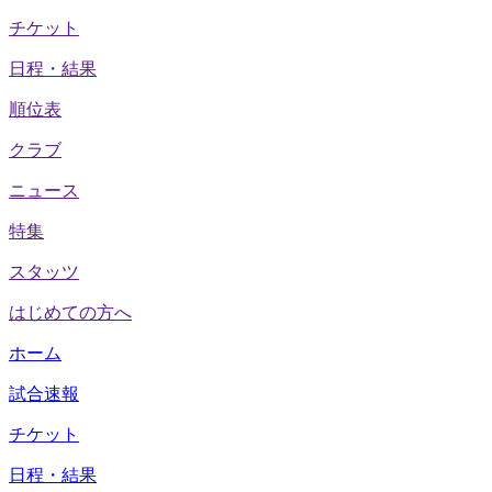
チケット
日程・結果
順位表
クラブ
ニュース
特集
スタッツ
はじめての方へ
ホーム
試合速報
チケット
日程・結果