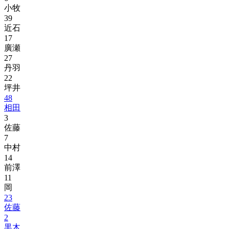
小牧
39
近石
17
廣瀬
27
丹羽
22
坪井
48
相田
3
佐藤
7
中村
14
前澤
11
岡
23
佐藤
2
黒木