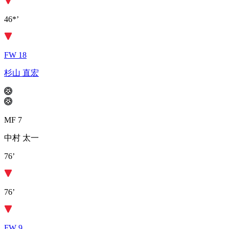
46*’
FW 18
杉山 直宏
MF 7
中村 太一
76’
76’
FW 9