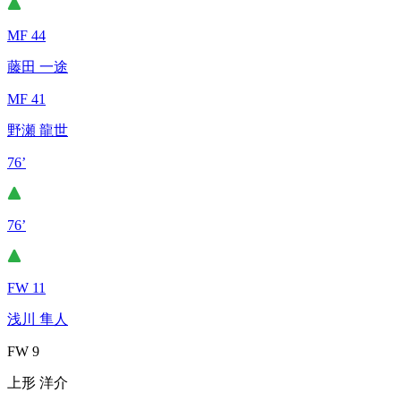
MF 44
藤田 一途
MF 41
野瀬 龍世
76’
76’
FW 11
浅川 隼人
FW 9
上形 洋介