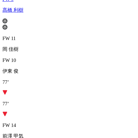
髙橋 利樹
FW 11
岡 佳樹
FW 10
伊東 俊
77’
77’
FW 14
前澤 甲気