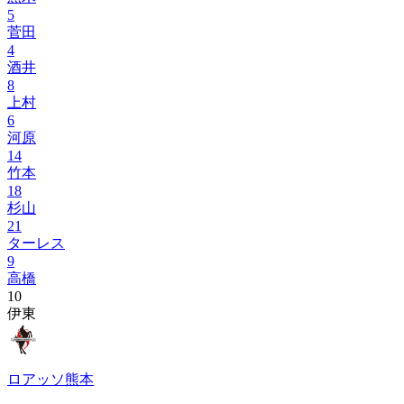
5
菅田
4
酒井
8
上村
6
河原
14
竹本
18
杉山
21
ターレス
9
高橋
10
伊東
ロアッソ熊本