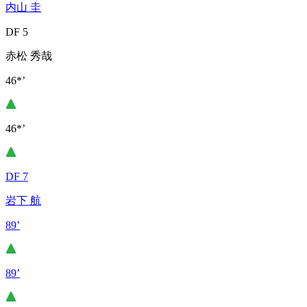
内山 圭
DF 5
赤松 秀哉
46*’
46*’
DF 7
岩下 航
89’
89’