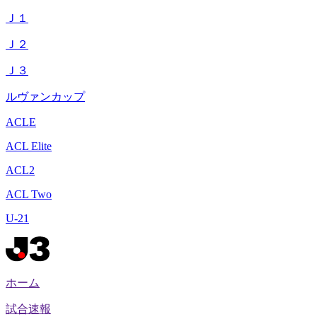
Ｊ１
Ｊ２
Ｊ３
ルヴァンカップ
ACLE
ACL Elite
ACL2
ACL Two
U-21
ホーム
試合速報