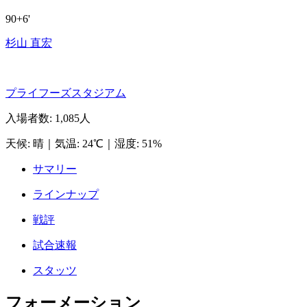
90+6'
杉山 直宏
プライフーズスタジアム
入場者数
:
1,085人
天候
:
晴
｜
気温
:
24℃
｜
湿度
:
51%
サマリー
ラインナップ
戦評
試合速報
スタッツ
フォーメーション