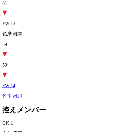
81’
FW 13
色摩 雄貴
59’
59’
FW 14
竹本 雄飛
控えメンバー
GK 1