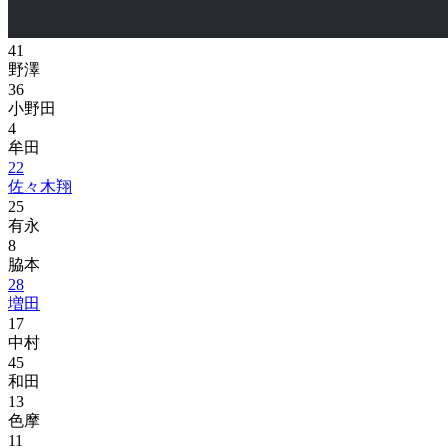
41
野澤
36
小野田
4
牟田
22
佐々木翔
25
有永
8
脇本
28
増田
17
中村
45
和田
13
色摩
11