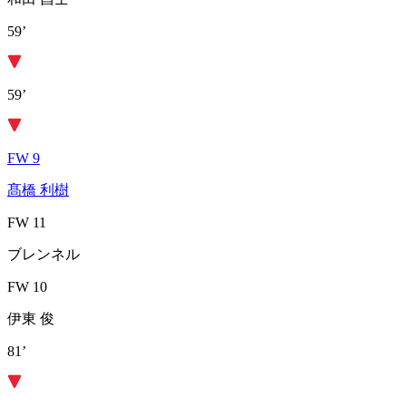
59’
59’
FW 9
髙橋 利樹
FW 11
ブレンネル
FW 10
伊東 俊
81’