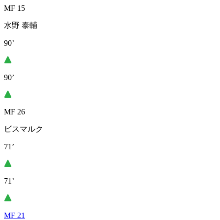
MF 15
水野 泰輔
90’
90’
MF 26
ビスマルク
71’
71’
MF 21