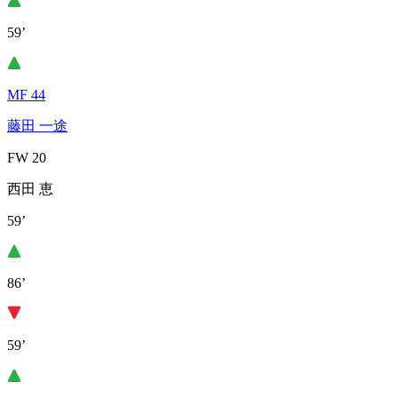
59’
MF 44
藤田 一途
FW 20
西田 恵
59’
86’
59’