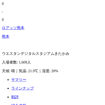
0
-
0
ロアッソ熊本
熊本
ウエスタンデジタルスタジアムきたかみ
入場者数
:
1,609人
天候
:
晴
｜
気温
:
21.9℃
｜
湿度
:
20%
サマリー
ラインナップ
戦評