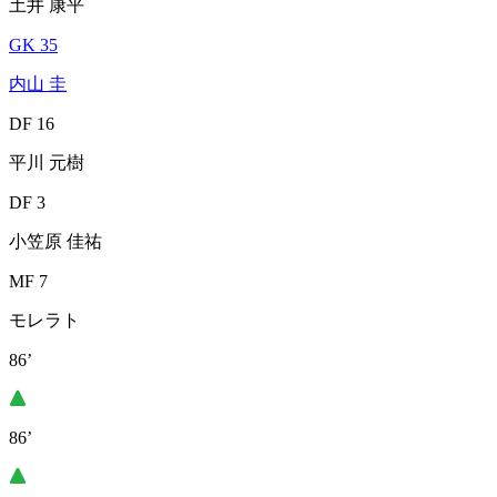
土井 康平
GK 35
内山 圭
DF 16
平川 元樹
DF 3
小笠原 佳祐
MF 7
モレラト
86’
86’