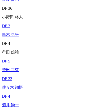
DF 36
小野田 将人
DF 2
黒木 晃平
DF 4
牟田 雄祐
DF 5
菅田 真啓
DF 22
佐々木 翔悟
DF 4
酒井 崇一