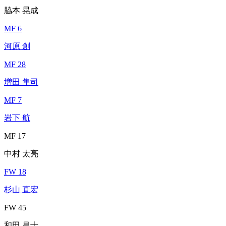
脇本 晃成
MF 6
河原 創
MF 28
増田 隼司
MF 7
岩下 航
MF 17
中村 太亮
FW 18
杉山 直宏
FW 45
和田 昌士