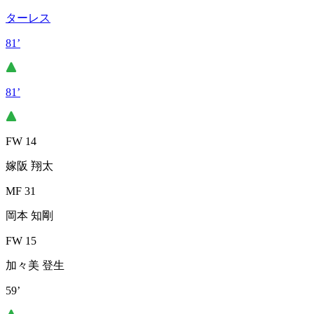
ターレス
81’
81’
FW 14
嫁阪 翔太
MF 31
岡本 知剛
FW 15
加々美 登生
59’