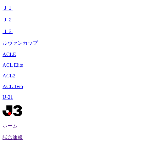
Ｊ１
Ｊ２
Ｊ３
ルヴァンカップ
ACLE
ACL Elite
ACL2
ACL Two
U-21
ホーム
試合速報