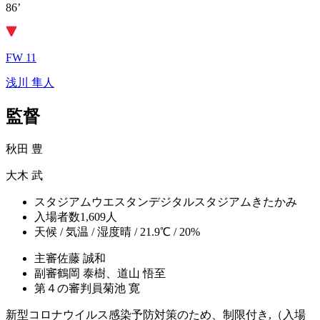
86’
FW 11
浅川 隼人
監督
秋田 豊
大木 武
スタジアム
ウエスタンデジタルスタジアムきたかみ
入場者数
1,609人
天候 / 気温 / 湿度
晴 / 21.9℃ / 20%
主審
佐藤 誠和
副審
鶴岡 泰樹、道山 悟至
第４の審判員
菊池 寛
新型コロナウイルス感染予防対策のため、制限付き,（入場