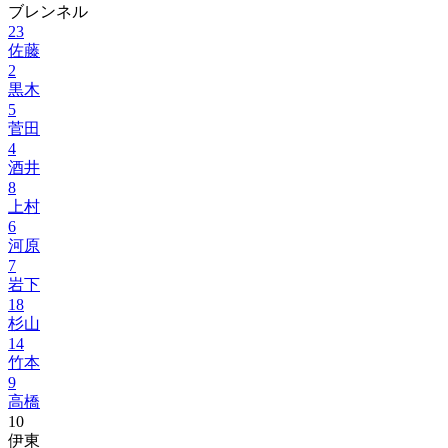
ブレンネル
23
佐藤
2
黒木
5
菅田
4
酒井
8
上村
6
河原
7
岩下
18
杉山
14
竹本
9
高橋
10
伊東