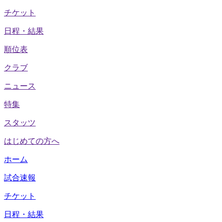
チケット
日程・結果
順位表
クラブ
ニュース
特集
スタッツ
はじめての方へ
ホーム
試合速報
チケット
日程・結果