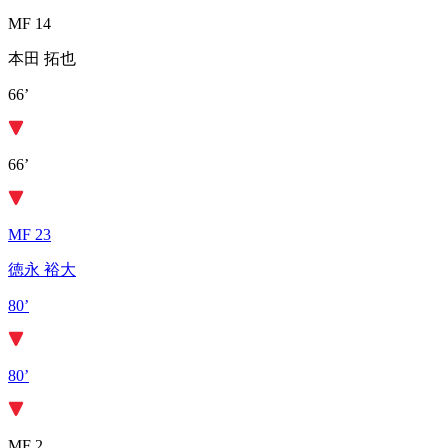
MF 14
本田 拓也
66’
66’
MF 23
徳永 裕大
80’
80’
MF 2