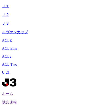
Ｊ１
Ｊ２
Ｊ３
ルヴァンカップ
ACLE
ACL Elite
ACL2
ACL Two
U-21
ホーム
試合速報