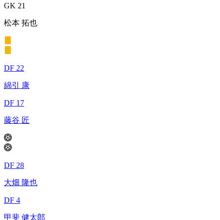
GK 21
松本 拓也
DF 22
綿引 康
DF 17
藤谷 匠
DF 28
大畑 隆也
DF 4
甲斐 健太郎