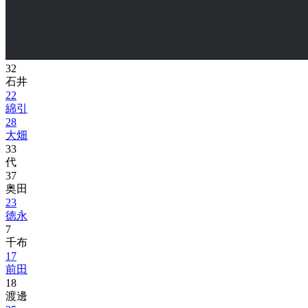
32
石井
22
綿引
28
大畑
33
代
37
奥田
23
徳永
7
千布
17
前田
18
渡邊