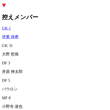
控えメンバー
GK 1
伊東 倖希
GK 31
大野 哲煥
DF 3
井原 伸太郎
DF 5
パウロン
MF 8
小野寺 達也