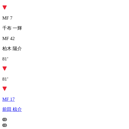
MF 7
千布 一輝
MF 42
柏木 陽介
81’
81’
MF 17
前田 椋介