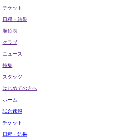
チケット
日程・結果
順位表
クラブ
ニュース
特集
スタッツ
はじめての方へ
ホーム
試合速報
チケット
日程・結果