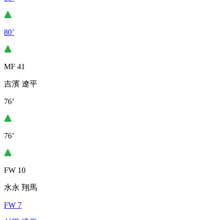
80’
MF 41
吉濱 遼平
76’
76’
FW 10
水永 翔馬
FW 7