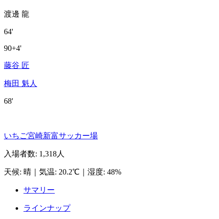
渡邊 龍
64'
90+4'
藤谷 匠
梅田 魁人
68'
いちご宮崎新富サッカー場
入場者数
:
1,318人
天候
:
晴
｜
気温
:
20.2℃
｜
湿度
:
48%
サマリー
ラインナップ