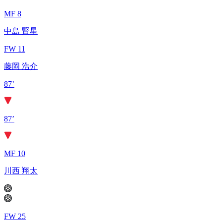
MF 8
中島 賢星
FW 11
藤岡 浩介
87’
87’
MF 10
川西 翔太
FW 25