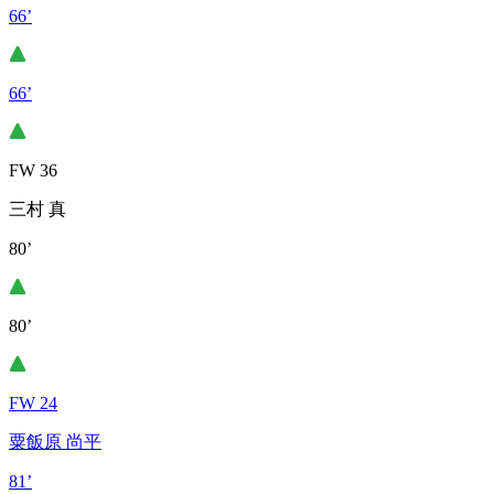
66’
66’
FW 36
三村 真
80’
80’
FW 24
粟飯原 尚平
81’