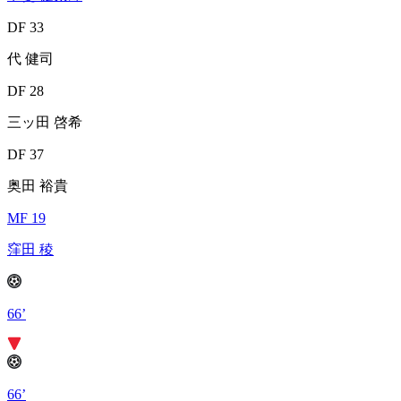
DF 33
代 健司
DF 28
三ッ田 啓希
DF 37
奥田 裕貴
MF 19
窪田 稜
66’
66’