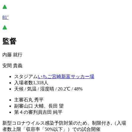
81’
監督
内藤 就行
安間 貴義
スタジアム
いちご宮崎新富サッカー場
入場者数
1,318人
天候 / 気温 / 湿度
晴 / 20.2℃ / 48%
主審
石丸 秀平
副審
山口 大輔、長田 望
第４の審判員
吉田 純平
新型コロナウイルス感染予防対策のため、制限付き,（入場
者数上限「収容率「50%以下」）での試合開催