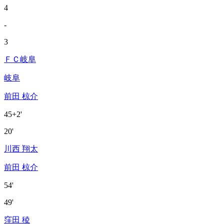
4
-
3
ＦＣ岐阜
岐阜
前田 椋介
45+2'
20'
川西 翔太
前田 椋介
54'
49'
窪田 稜