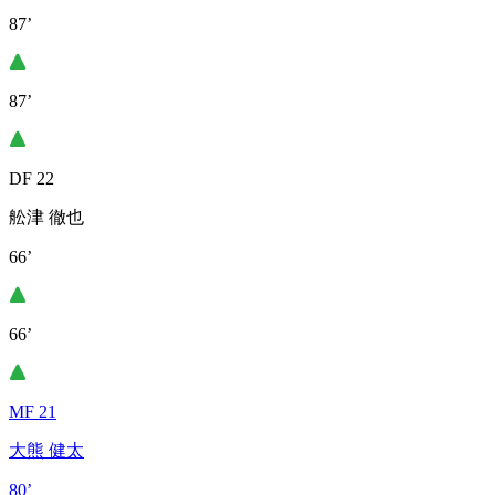
87’
87’
DF 22
舩津 徹也
66’
66’
MF 21
大熊 健太
80’