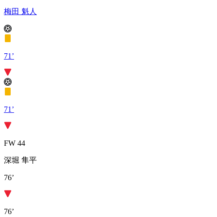
梅田 魁人
71’
71’
FW 44
深堀 隼平
76’
76’