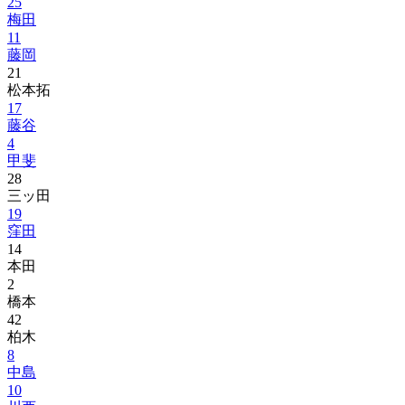
25
梅田
11
藤岡
21
松本拓
17
藤谷
4
甲斐
28
三ッ田
19
窪田
14
本田
2
橋本
42
柏木
8
中島
10