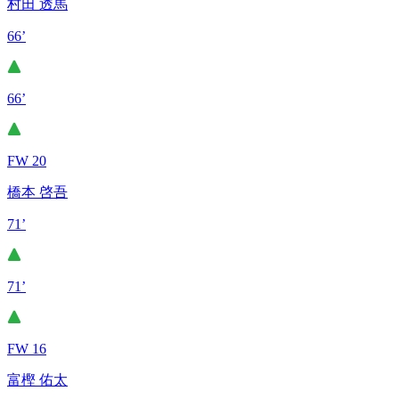
村田 透馬
66’
66’
FW 20
橋本 啓吾
71’
71’
FW 16
富樫 佑太