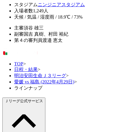
スタジアム
ニンジニアスタジアム
入場者数
1,249人
天候 / 気温 / 湿度
雨 / 18.9℃ / 73%
主審
須谷 雄三
副審
国吉 真樹、村田 裕紀
第４の審判員
渡邉 恵太
TOP
>
日程・結果
>
明治安田生命Ｊ３リーグ
>
愛媛 vs 福島 (2022年4月29日)
>
ラインナップ
Ｊリーグ公式サービス