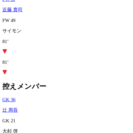
近藤 貴司
FW 49
サイモン
81’
81’
控えメンバー
GK 36
辻 周吾
GK 21
大杉 啓