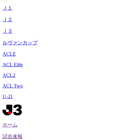
Ｊ１
Ｊ２
Ｊ３
ルヴァンカップ
ACLE
ACL Elite
ACL2
ACL Two
U-21
ホーム
試合速報