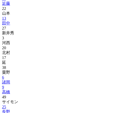
近藤
22
山本
13
田中
27
新井秀
3
河西
20
北村
17
延
38
粟野
6
諸岡
9
高橋
49
サイモン
25
長野