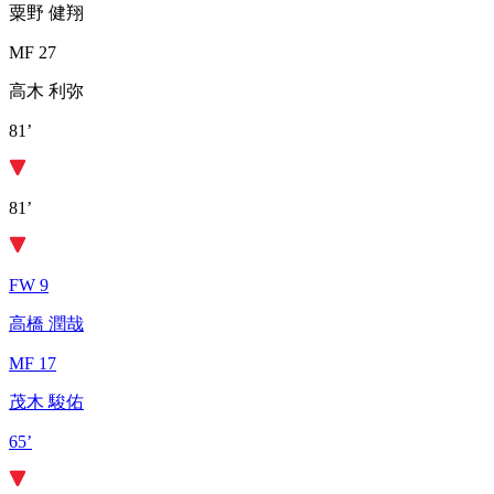
粟野 健翔
MF 27
高木 利弥
81’
81’
FW 9
高橋 潤哉
MF 17
茂木 駿佑
65’