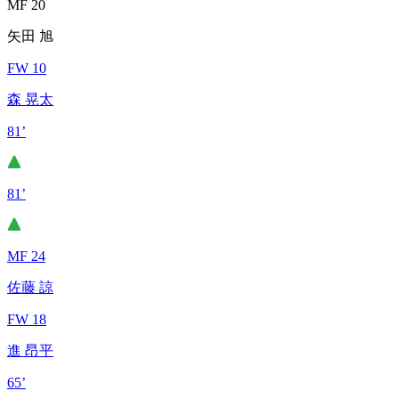
MF 20
矢田 旭
FW 10
森 晃太
81’
81’
MF 24
佐藤 諒
FW 18
進 昂平
65’