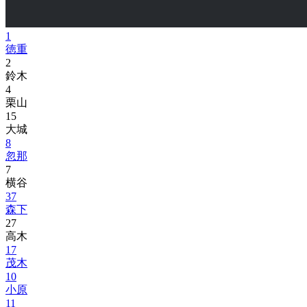
1
徳重
2
鈴木
4
栗山
15
大城
8
忽那
7
横谷
37
森下
27
高木
17
茂木
10
小原
11