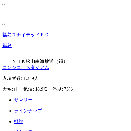
0
-
0
福島ユナイテッドＦＣ
福島
ＮＨＫ松山
南海放送（録）
ニンジニアスタジアム
入場者数
:
1,249人
天候
:
雨
｜
気温
:
18.9℃
｜
湿度
:
73%
サマリー
ラインナップ
戦評