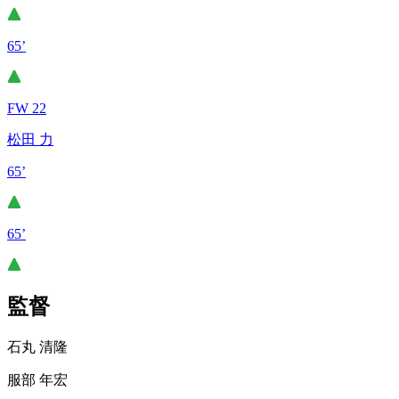
65’
FW 22
松田 力
65’
65’
監督
石丸 清隆
服部 年宏