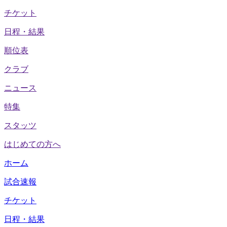
チケット
日程・結果
順位表
クラブ
ニュース
特集
スタッツ
はじめての方へ
ホーム
試合速報
チケット
日程・結果