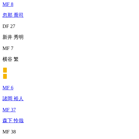
MF 8
忽那 喬司
DF 27
新井 秀明
MF 7
横谷 繁
MF 6
諸岡 裕人
MF 37
森下 怜哉
MF 38