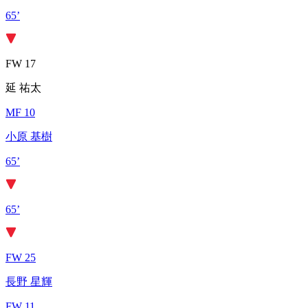
65’
FW 17
延 祐太
MF 10
小原 基樹
65’
65’
FW 25
長野 星輝
FW 11