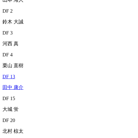
DF 2
鈴木 大誠
DF 3
河西 真
DF 4
栗山 直樹
DF 13
田中 康介
DF 15
大城 蛍
DF 20
北村 椋太