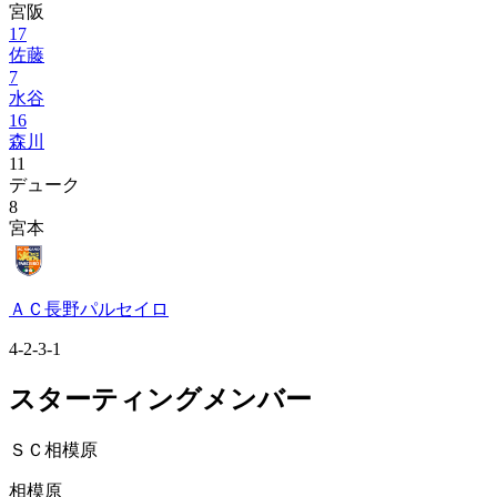
宮阪
17
佐藤
7
水谷
16
森川
11
デューク
8
宮本
ＡＣ長野パルセイロ
4-2-3-1
スターティングメンバー
ＳＣ相模原
相模原