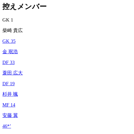
控えメンバー
GK 1
柴崎 貴広
GK 35
金 珉浩
DF 33
蓑田 広大
DF 19
杉井 颯
MF 14
安藤 翼
46*’