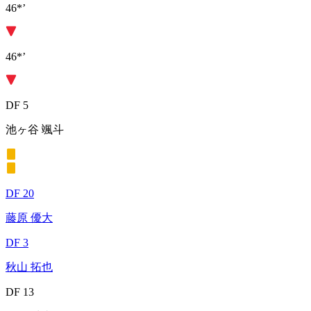
46*’
46*’
DF 5
池ヶ谷 颯斗
DF 20
藤原 優大
DF 3
秋山 拓也
DF 13