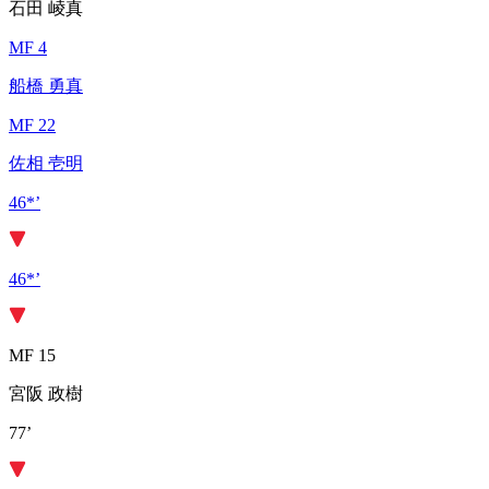
石田 崚真
MF 4
船橋 勇真
MF 22
佐相 壱明
46*’
46*’
MF 15
宮阪 政樹
77’