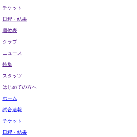
チケット
日程・結果
順位表
クラブ
ニュース
特集
スタッツ
はじめての方へ
ホーム
試合速報
チケット
日程・結果