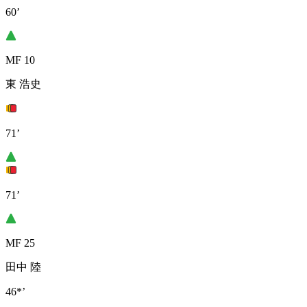
60’
MF 10
東 浩史
71’
71’
MF 25
田中 陸
46*’