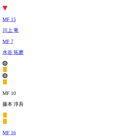
MF 15
川上 竜
MF 7
水谷 拓磨
MF 10
藤本 淳吾
MF 16