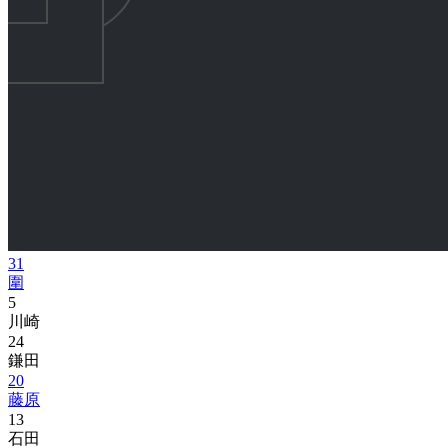
31
圍
5
川崎
24
鎌田
20
藤原
13
石田