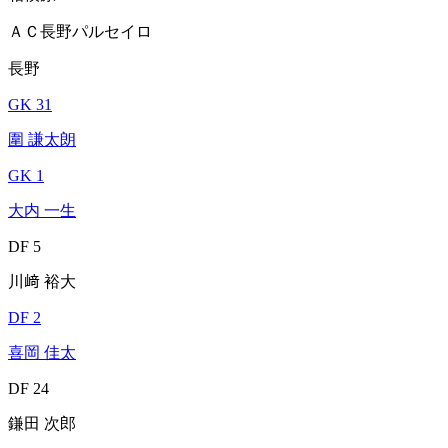
ＡＣ長野パルセイロ
長野
GK 31
圍 謙太朗
GK 1
大内 一生
DF 5
川﨑 裕大
DF 2
喜岡 佳太
DF 24
鎌田 次郎