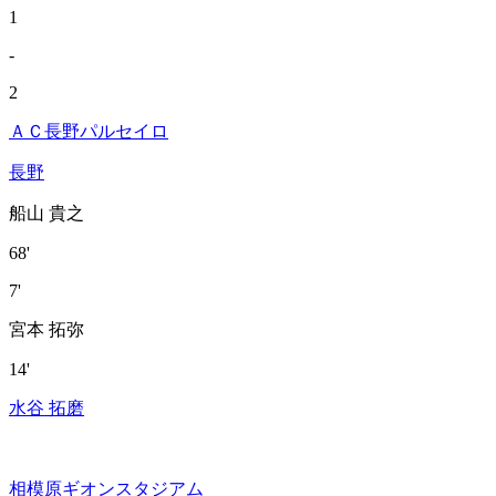
1
-
2
ＡＣ長野パルセイロ
長野
船山 貴之
68'
7'
宮本 拓弥
14'
水谷 拓磨
相模原ギオンスタジアム