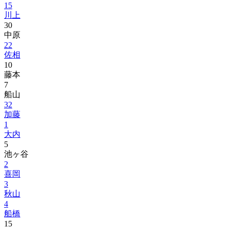
15
川上
30
中原
22
佐相
10
藤本
7
船山
32
加藤
1
大内
5
池ヶ谷
2
喜岡
3
秋山
4
船橋
15