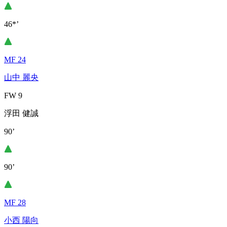
46*’
MF 24
山中 麗央
FW 9
浮田 健誠
90’
90’
MF 28
小西 陽向