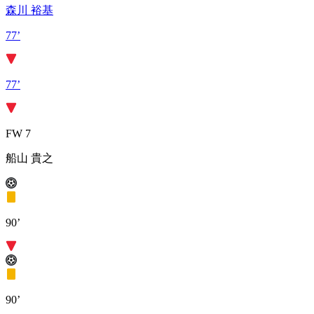
森川 裕基
77’
77’
FW 7
船山 貴之
90’
90’