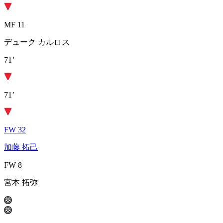
MF 11
デューク カルロス
71’
71’
FW 32
加藤 拓己
FW 8
宮本 拓弥