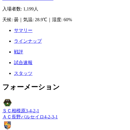
入場者数
:
1,199人
天候
:
曇
｜
気温
:
28.9℃
｜
湿度
:
60%
サマリー
ラインナップ
戦評
試合速報
スタッツ
フォーメーション
ＳＣ相模原
3-4-2-1
ＡＣ長野パルセイロ
4-2-3-1