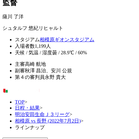
監督
薩川 了洋
シュタルフ 悠紀リヒャルト
スタジアム
相模原ギオンスタジアム
入場者数
1,199人
天候 / 気温 / 湿度
曇 / 28.9℃ / 60%
主審
高崎 航地
副審
秋澤 昌治、安川 公規
第４の審判員
永野 貴大
TOP
>
日程・結果
>
明治安田生命Ｊ３リーグ
>
相模原 vs 長野 (2022年7月2日)
>
ラインナップ