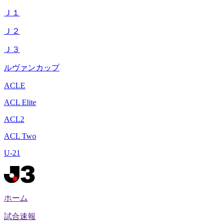
Ｊ１
Ｊ２
Ｊ３
ルヴァンカップ
ACLE
ACL Elite
ACL2
ACL Two
U-21
ホーム
試合速報