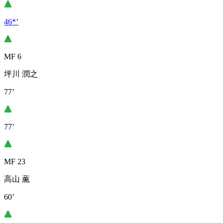
46*’
MF 6
坪川 潤之
77’
77’
MF 23
高山 薫
60’