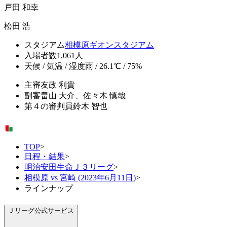
戸田 和幸
松田 浩
スタジアム
相模原ギオンスタジアム
入場者数
1,061人
天候 / 気温 / 湿度
雨 / 26.1℃ / 75%
主審
友政 利貴
副審
畠山 大介、佐々木 慎哉
第４の審判員
鈴木 智也
TOP
>
日程・結果
>
明治安田生命Ｊ３リーグ
>
相模原 vs 宮崎 (2023年6月11日)
>
ラインナップ
Ｊリーグ公式サービス