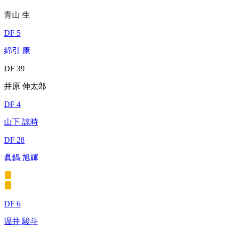
青山 生
DF 5
綿引 康
DF 39
井原 伸太郎
DF 4
山下 諒時
DF 28
眞鍋 旭輝
DF 6
温井 駿斗