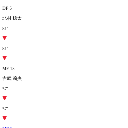
DF 5
北村 椋太
81’
81’
MF 13
吉武 莉央
57’
57’