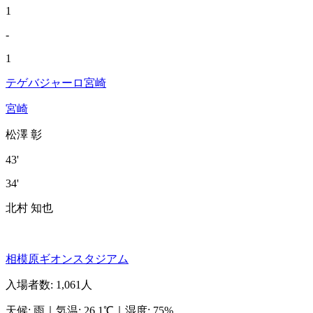
1
-
1
テゲバジャーロ宮崎
宮崎
松澤 彰
43'
34'
北村 知也
相模原ギオンスタジアム
入場者数
:
1,061人
天候
:
雨
｜
気温
:
26.1℃
｜
湿度
:
75%