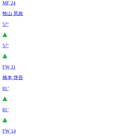
MF 24
牧山 晃政
57’
57’
FW 11
橋本 啓吾
81’
81’
FW 14