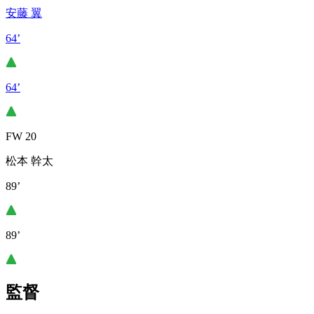
安藤 翼
64’
64’
FW 20
松本 幹太
89’
89’
監督