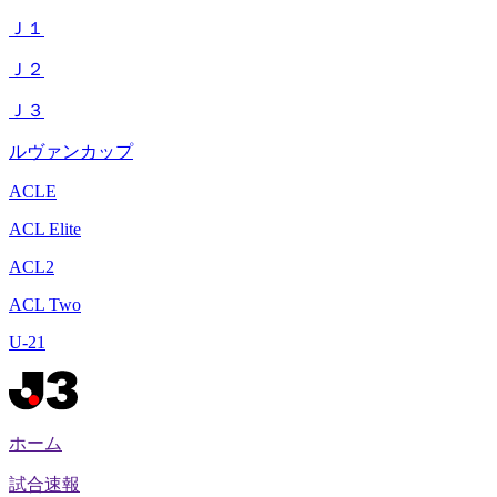
Ｊ１
Ｊ２
Ｊ３
ルヴァンカップ
ACLE
ACL Elite
ACL2
ACL Two
U-21
ホーム
試合速報