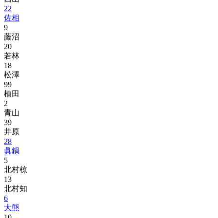
22
佐相
9
藤沼
20
若林
18
松澤
99
植田
2
青山
39
井原
28
眞鍋
5
北村椋
13
北村知
6
大熊
10