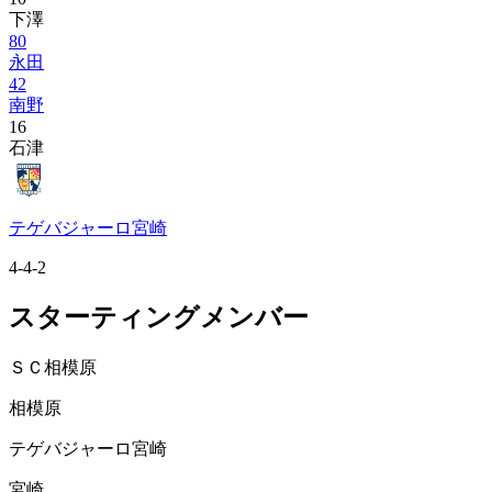
下澤
80
永田
42
南野
16
石津
テゲバジャーロ宮崎
4-4-2
スターティングメンバー
ＳＣ相模原
相模原
テゲバジャーロ宮崎
宮崎