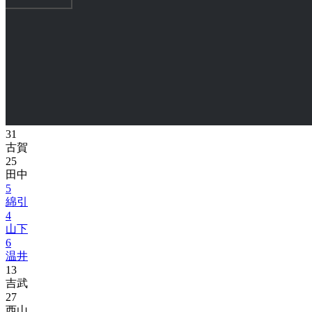
31
古賀
25
田中
5
綿引
4
山下
6
温井
13
吉武
27
西山