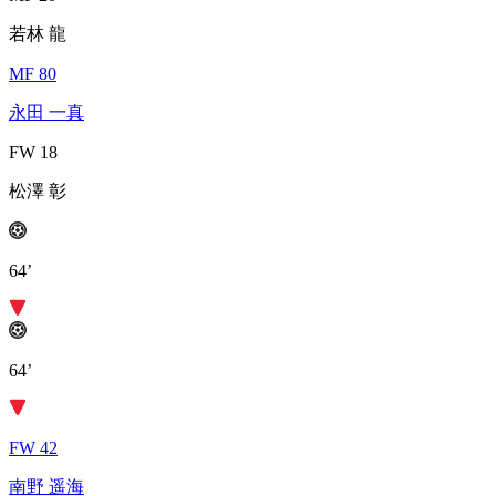
若林 龍
MF 80
永田 一真
FW 18
松澤 彰
64’
64’
FW 42
南野 遥海