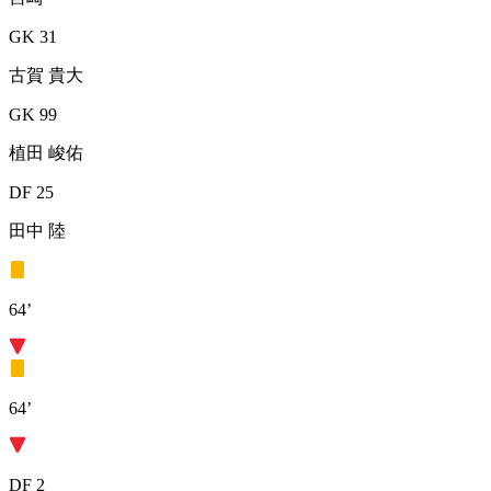
GK 31
古賀 貴大
GK 99
植田 峻佑
DF 25
田中 陸
64’
64’
DF 2