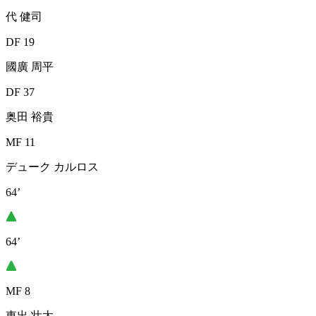
代 健司
DF 19
國廣 周平
DF 37
奥田 裕貴
MF 11
デューク カルロス
64’
64’
MF 8
東出 壮太