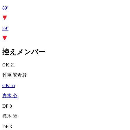
89’
89’
控えメンバー
GK 21
竹重 安希彦
GK 55
青木 心
DF 8
橋本 陸
DF 3