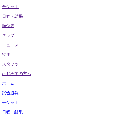
チケット
日程・結果
順位表
クラブ
ニュース
特集
スタッツ
はじめての方へ
ホーム
試合速報
チケット
日程・結果