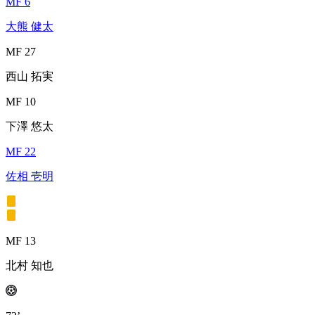
MF 6
大熊 健太
MF 27
西山 拓実
MF 10
下澤 悠太
MF 22
佐相 壱明
MF 13
北村 知也