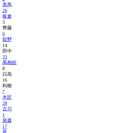
美馬
26
板倉
3
齊藤
6
舘野
14
田中
33
禹相皓
8
日高
16
利根
7
木匠
28
古川
1
泉森
17
星