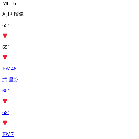
MF 16
利根 瑠偉
65’
65’
FW 46
武 星弥
68’
68’
FW 7