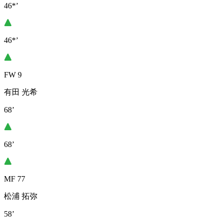
46*’
46*’
FW 9
有田 光希
68’
68’
MF 77
松浦 拓弥
58’