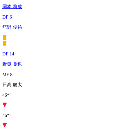
岡本 將成
DF 6
舘野 俊祐
DF 14
野嶽 寛也
MF 8
日髙 慶太
46*’
46*’