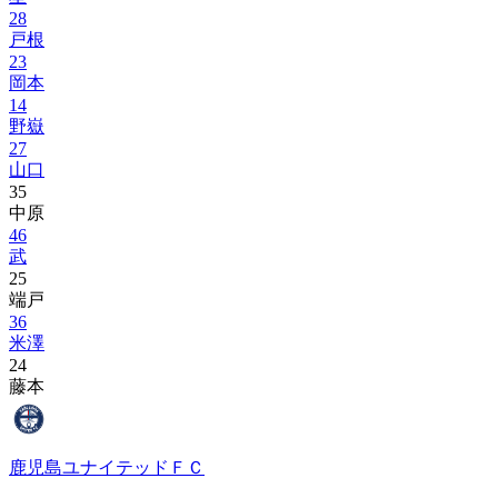
28
戸根
23
岡本
14
野嶽
27
山口
35
中原
46
武
25
端戸
36
米澤
24
藤本
鹿児島ユナイテッドＦＣ