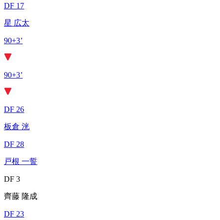
DF 17
星 広太
90+3’
90+3’
DF 26
板倉 洸
DF 28
戸根 一誓
DF 3
齊藤 隆成
DF 23