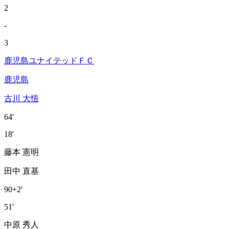
2
-
3
鹿児島ユナイテッドＦＣ
鹿児島
古川 大悟
64'
18'
藤本 憲明
田中 直基
90+2'
51'
中原 秀人