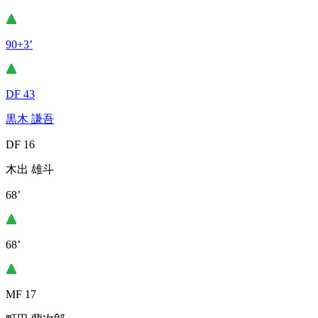
90+3’
DF 43
黒木 謙吾
DF 16
木出 雄斗
68’
68’
MF 17