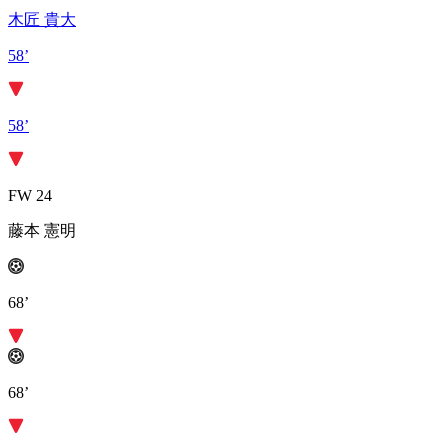
木匠 貴大
58’
58’
FW 24
藤本 憲明
68’
68’