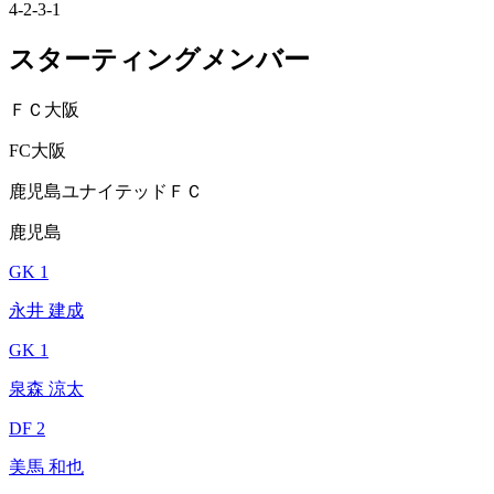
4-2-3-1
スターティングメンバー
ＦＣ大阪
FC大阪
鹿児島ユナイテッドＦＣ
鹿児島
GK 1
永井 建成
GK 1
泉森 涼太
DF 2
美馬 和也