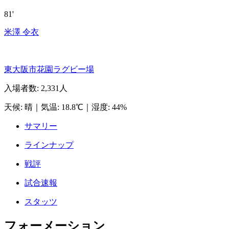
81'
米澤 令衣
東大阪市花園ラグビー場
入場者数
:
2,331人
天候
:
晴
｜
気温
:
18.8℃
｜
湿度
:
44%
サマリー
ラインナップ
戦評
試合速報
スタッツ
フォーメーション