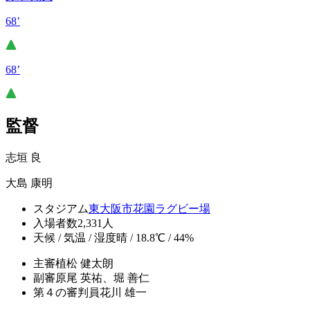
68’
68’
監督
志垣 良
大島 康明
スタジアム
東大阪市花園ラグビー場
入場者数
2,331人
天候 / 気温 / 湿度
晴 / 18.8℃ / 44%
主審
植松 健太朗
副審
原尾 英祐、堀 善仁
第４の審判員
花川 雄一