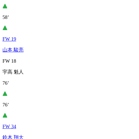
58’
FW 19
山本 駿亮
FW 18
宇高 魁人
76’
76’
FW 34
鈴木 翔大