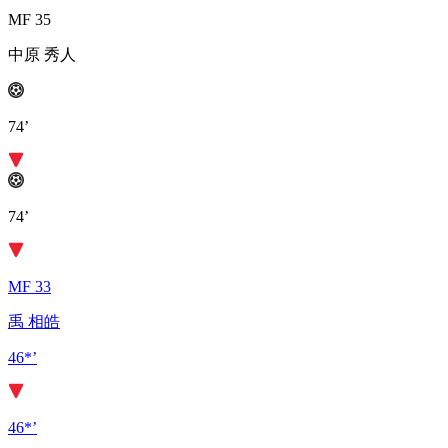
MF 35
中原 秀人
74’
74’
MF 33
禹 相皓
46*’
46*’