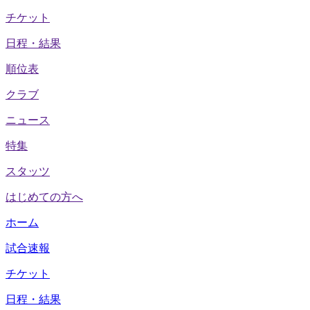
チケット
日程・結果
順位表
クラブ
ニュース
特集
スタッツ
はじめての方へ
ホーム
試合速報
チケット
日程・結果