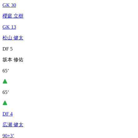
GK 30
櫻庭 立樹
GK 13
松山 健太
DF 5
坂本 修佑
65’
65’
DF 4
広瀬 健太
90+3’