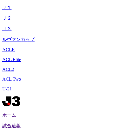
Ｊ１
Ｊ２
Ｊ３
ルヴァンカップ
ACLE
ACL Elite
ACL2
ACL Two
U-21
ホーム
試合速報