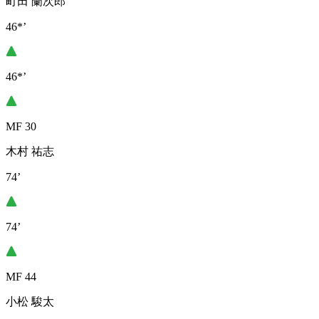
町田 蘭次郎
46*’
46*’
MF 30
木村 祐志
74’
74’
MF 44
小松 駿太