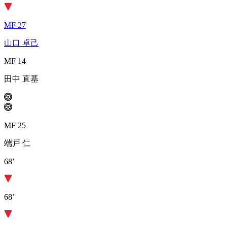
MF 27
山口 卓己
MF 14
田中 直基
MF 25
端戸 仁
68’
68’