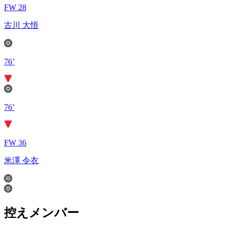
FW 28
古川 大悟
76’
76’
FW 36
米澤 令衣
控えメンバー