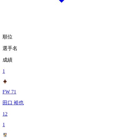
順位
選手名
成績
1
FW 71
田口 裕也
12
1