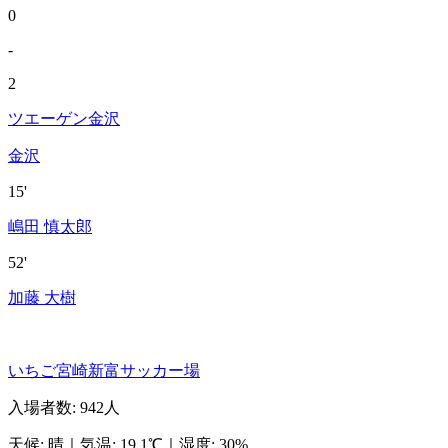
0
-
2
ツエーゲン金沢
金沢
15'
嶋田 慎太郎
52'
加藤 大樹
いちご宮崎新富サッカー場
入場者数
:
942人
天候
:
晴
｜
気温
:
19.1℃
｜
湿度
:
30%