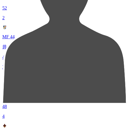
52
2
MF 44
井上 怜
49
3
MF 8
大山 啓輔
48
4