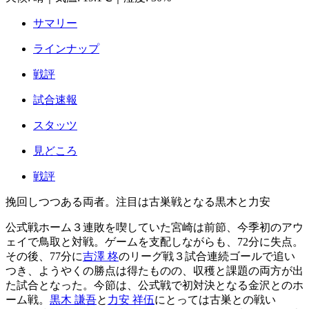
サマリー
ラインナップ
戦評
試合速報
スタッツ
見どころ
戦評
挽回しつつある両者。注目は古巣戦となる黒木と力安
公式戦ホーム３連敗を喫していた宮崎は前節、今季初のアウ
ェイで鳥取と対戦。ゲームを支配しながらも、72分に失点。
その後、77分に
吉澤 柊
のリーグ戦３試合連続ゴールで追い
つき、ようやくの勝点は得たものの、収穫と課題の両方が出
た試合となった。今節は、公式戦で初対決となる金沢とのホ
ーム戦。
黒木 謙吾
と
力安 祥伍
にとっては古巣との戦い