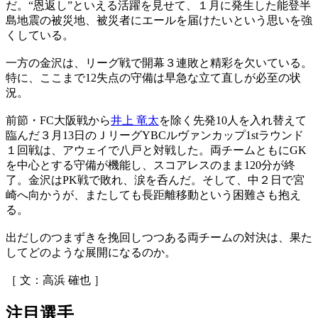
だ。“恩返し”といえる活躍を見せて、１月に発生した能登半
島地震の被災地、被災者にエールを届けたいという思いを強
くしている。
一方の金沢は、リーグ戦で開幕３連敗と精彩を欠いている。
特に、ここまで12失点の守備は早急な立て直しが必至の状
況。
前節・FC大阪戦から
井上 竜太
を除く先発10人を入れ替えて
臨んだ３月13日のＪリーグYBCルヴァンカップ1stラウンド
１回戦は、アウェイで八戸と対戦した。両チームともにGK
を中心とする守備が機能し、スコアレスのまま120分が終
了。金沢はPK戦で敗れ、涙を呑んだ。そして、中２日で宮
崎へ向かうが、またしても長距離移動という困難さも抱え
る。
出だしのつまずきを挽回しつつある両チームの対決は、果た
してどのような展開になるのか。
［ 文：高浜 確也 ］
注目選手