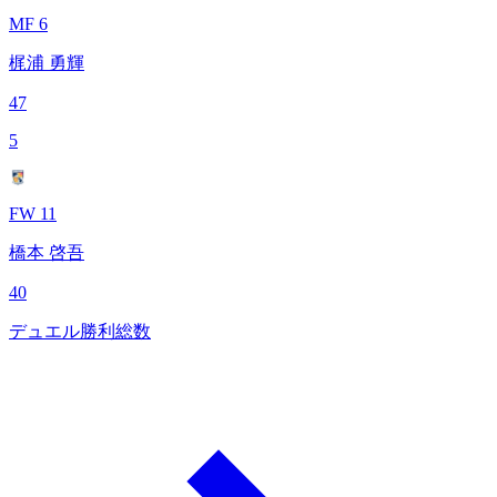
MF 6
梶浦 勇輝
47
5
FW 11
橋本 啓吾
40
デュエル勝利総数