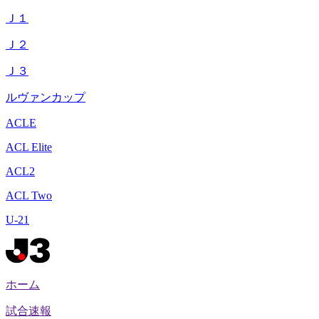
Ｊ１
Ｊ２
Ｊ３
ルヴァンカップ
ACLE
ACL Elite
ACL2
ACL Two
U-21
ホーム
試合速報