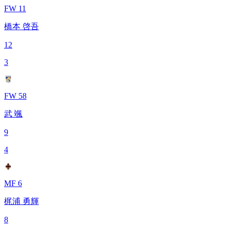
FW 11
橋本 啓吾
12
3
FW 58
武 颯
9
4
MF 6
梶浦 勇輝
8