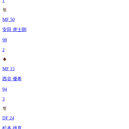
1
MF 50
安田 虎士朗
98
2
MF 15
西谷 優希
94
3
DF 24
松本 雄真