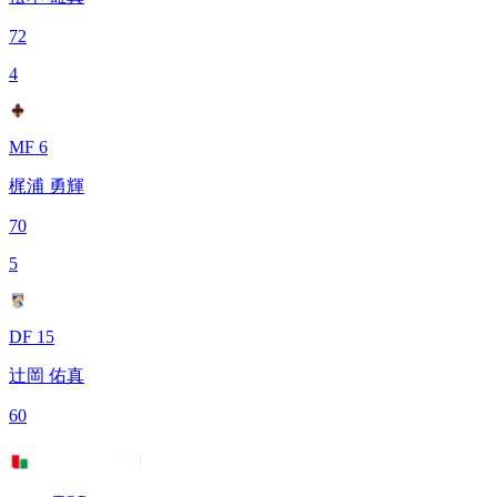
72
4
MF 6
梶浦 勇輝
70
5
DF 15
辻岡 佑真
60