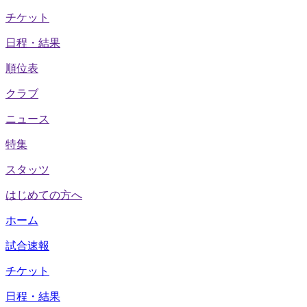
チケット
日程・結果
順位表
クラブ
ニュース
特集
スタッツ
はじめての方へ
ホーム
試合速報
チケット
日程・結果