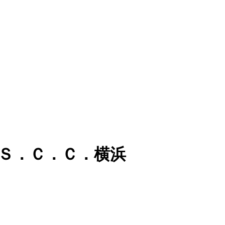
Ｓ．Ｃ．Ｃ．横浜