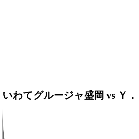
いわてグルージャ盛岡
vs
Ｙ．