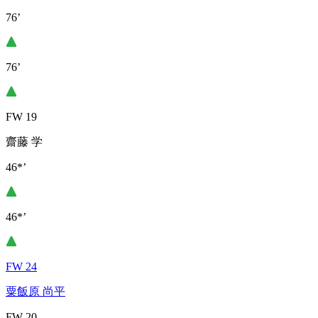
76’
76’
FW 19
齋藤 学
46*’
46*’
FW 24
粟飯原 尚平
FW 20