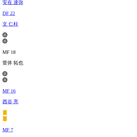
安在 達弥
DF 22
文 仁柱
MF 18
菅井 拓也
MF 16
西谷 亮
MF 7