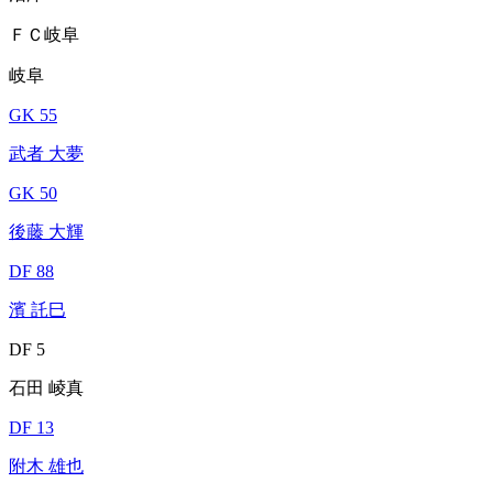
ＦＣ岐阜
岐阜
GK 55
武者 大夢
GK 50
後藤 大輝
DF 88
濱 託巳
DF 5
石田 崚真
DF 13
附木 雄也