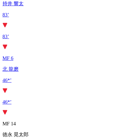
持井 響太
83’
83’
MF 6
北 龍磨
46*’
46*’
MF 14
徳永 晃太郎