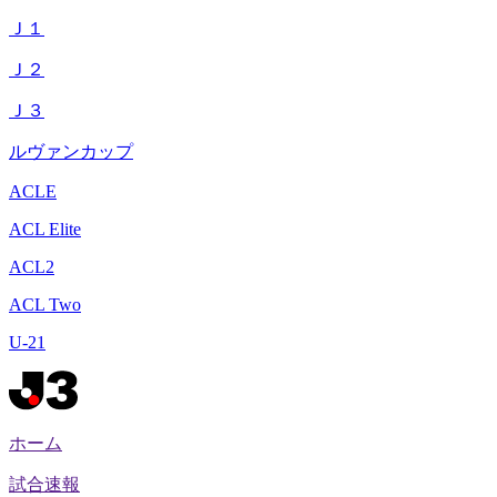
Ｊ１
Ｊ２
Ｊ３
ルヴァンカップ
ACLE
ACL Elite
ACL2
ACL Two
U-21
ホーム
試合速報