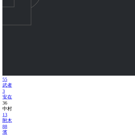
55
武者
3
安在
36
中村
13
附木
88
濱