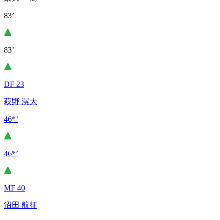
83’
83’
DF 23
萩野 滉大
46*’
46*’
MF 40
沼田 航征