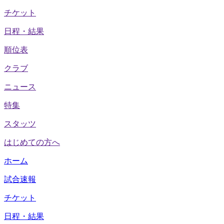
チケット
日程・結果
順位表
クラブ
ニュース
特集
スタッツ
はじめての方へ
ホーム
試合速報
チケット
日程・結果