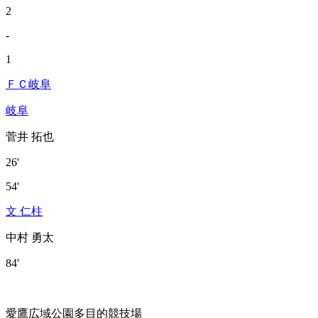
2
-
1
ＦＣ岐阜
岐阜
菅井 拓也
26'
54'
文 仁柱
中村 勇太
84'
愛鷹広域公園多目的競技場