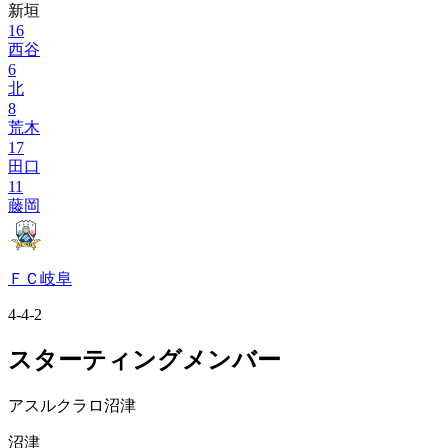
新垣
16
西谷
6
北
8
荒木
17
田口
11
藤岡
ＦＣ岐阜
4-4-2
スターティングメンバー
アスルクラロ沼津
沼津