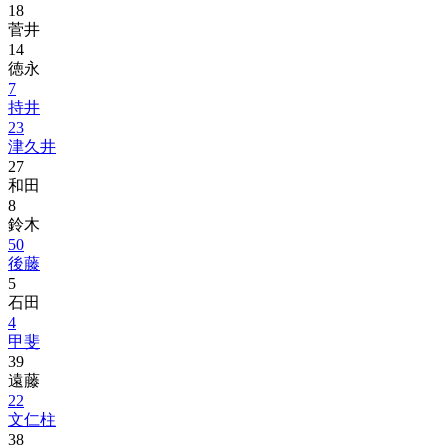
18
菅井
14
徳永
7
持井
23
津久井
27
和田
8
鈴木
50
後藤
5
石田
4
甲斐
39
遠藤
22
文仁柱
38