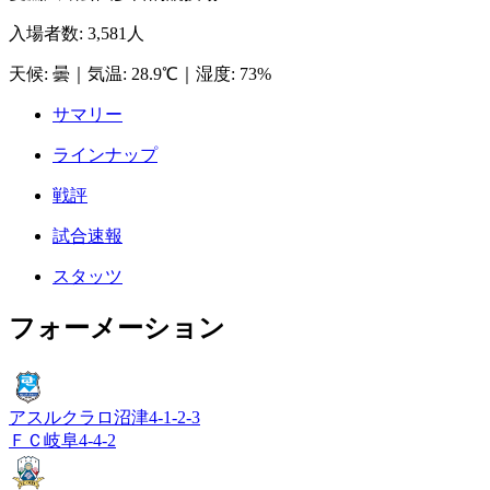
入場者数
:
3,581人
天候
:
曇
｜
気温
:
28.9℃
｜
湿度
:
73%
サマリー
ラインナップ
戦評
試合速報
スタッツ
フォーメーション
アスルクラロ沼津
4-1-2-3
ＦＣ岐阜
4-4-2