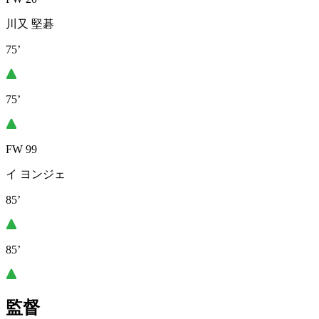
川又 堅碁
75’
75’
FW 99
イ ヨンジェ
85’
85’
監督