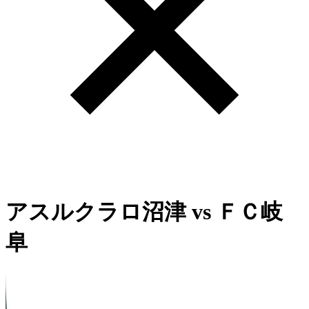
アスルクラロ沼津
vs
ＦＣ岐
阜