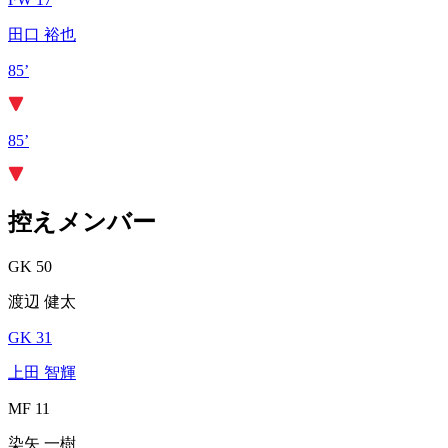
田口 裕也
85’
85’
控えメンバー
GK 50
渡辺 健太
GK 31
上田 智輝
MF 11
染矢 一樹