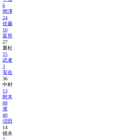
6
岡澤
24
佐藤
10
富所
27
重松
55
武者
3
安在
36
中村
13
附木
88
濱
40
沼田
14
徳永
7