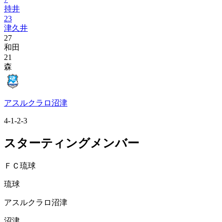
持井
23
津久井
27
和田
21
森
アスルクラロ沼津
4-1-2-3
スターティングメンバー
ＦＣ琉球
琉球
アスルクラロ沼津
沼津