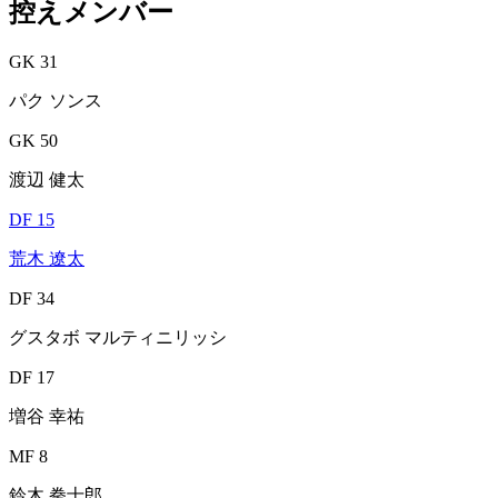
控えメンバー
GK 31
パク ソンス
GK 50
渡辺 健太
DF 15
荒木 遼太
DF 34
グスタボ マルティニリッシ
DF 17
増谷 幸祐
MF 8
鈴木 拳士郎