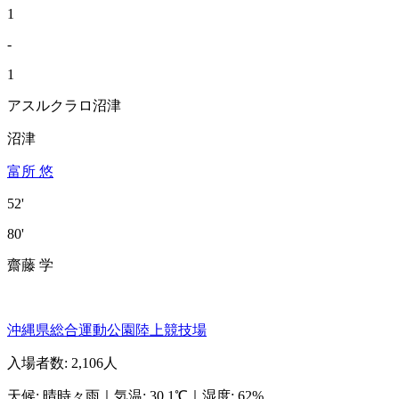
1
-
1
アスルクラロ沼津
沼津
富所 悠
52'
80'
齋藤 学
沖縄県総合運動公園陸上競技場
入場者数
:
2,106人
天候
:
晴時々雨
｜
気温
:
30.1℃
｜
湿度
:
62%