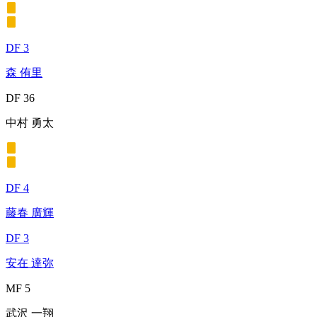
DF 3
森 侑里
DF 36
中村 勇太
DF 4
藤春 廣輝
DF 3
安在 達弥
MF 5
武沢 一翔