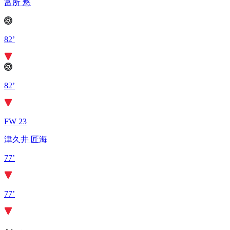
富所 悠
82’
82’
FW 23
津久井 匠海
77’
77’