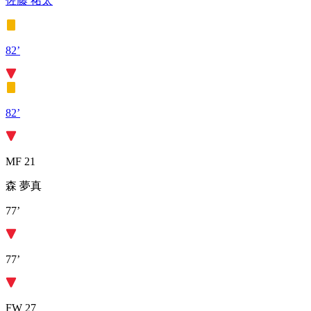
佐藤 祐太
82’
82’
MF 21
森 夢真
77’
77’
FW 27