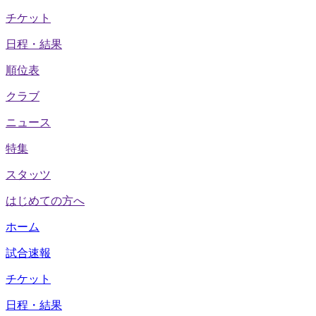
チケット
日程・結果
順位表
クラブ
ニュース
特集
スタッツ
はじめての方へ
ホーム
試合速報
チケット
日程・結果