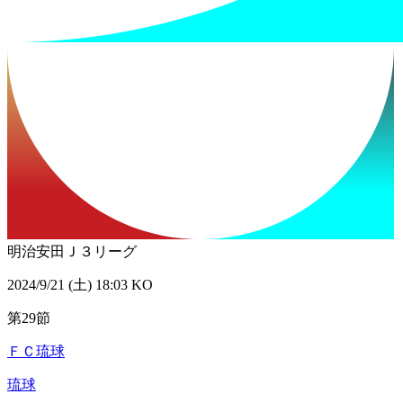
明治安田Ｊ３リーグ
2024/9/21 (土) 18:03 KO
第29節
ＦＣ琉球
琉球