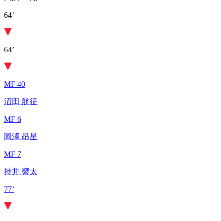
64’
64’
MF 40
沼田 航征
MF 6
岡澤 昂星
MF 7
持井 響太
77’