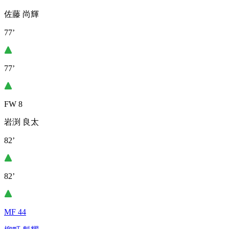
佐藤 尚輝
77’
77’
FW 8
岩渕 良太
82’
82’
MF 44