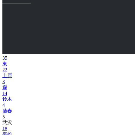
35
東
22
上原
3
森
14
鈴木
4
藤春
5
武沢
18
平松