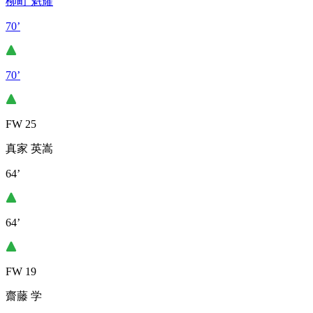
柳町 魁耀
70’
70’
FW 25
真家 英嵩
64’
64’
FW 19
齋藤 学