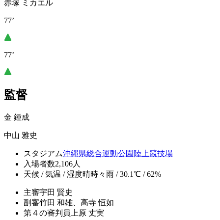
赤塚 ミカエル
77’
77’
監督
金 鍾成
中山 雅史
スタジアム
沖縄県総合運動公園陸上競技場
入場者数
2,106人
天候 / 気温 / 湿度
晴時々雨 / 30.1℃ / 62%
主審
宇田 賢史
副審
竹田 和雄、高寺 恒如
第４の審判員
上原 丈実