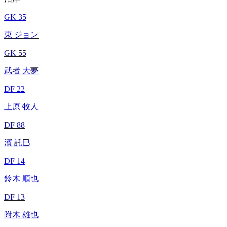
GK 35
東 ジョン
GK 55
武者 大夢
DF 22
上原 牧人
DF 88
濱 託巳
DF 14
鈴木 順也
DF 13
附木 雄也