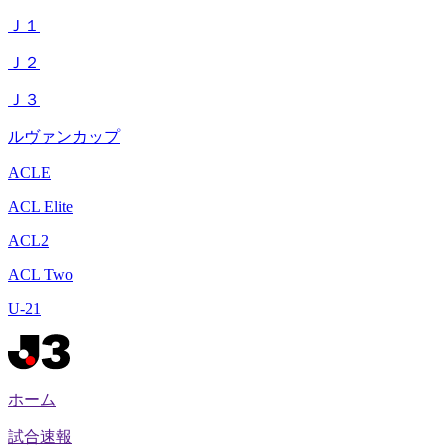
Ｊ１
Ｊ２
Ｊ３
ルヴァンカップ
ACLE
ACL Elite
ACL2
ACL Two
U-21
ホーム
試合速報