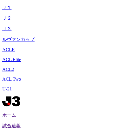
Ｊ１
Ｊ２
Ｊ３
ルヴァンカップ
ACLE
ACL Elite
ACL2
ACL Two
U-21
ホーム
試合速報