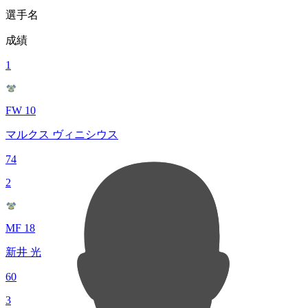
選手名
成績
1
FW 10
マルクス ヴィニシウス
74
2
MF 18
新井 光
60
3