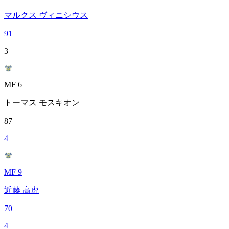
マルクス ヴィニシウス
91
3
MF 6
トーマス モスキオン
87
4
MF 9
近藤 高虎
70
4