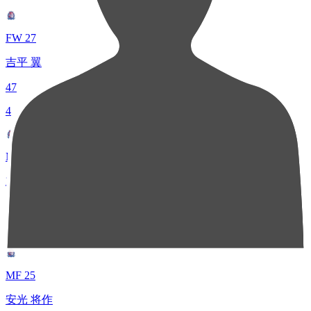
FW 27
吉平 翼
47
4
MF 16
末木 裕也
43
4
MF 25
安光 将作