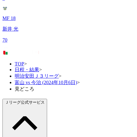
MF 18
新井 光
70
TOP
>
日程・結果
>
明治安田Ｊ３リーグ
>
富山 vs 今治 (2024年10月6日)
>
見どころ
Ｊリーグ公式サービス