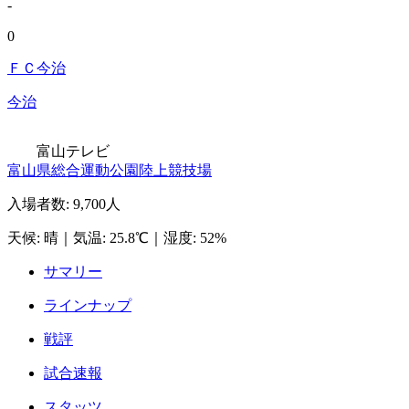
-
0
ＦＣ今治
今治
富山テレビ
富山県総合運動公園陸上競技場
入場者数
:
9,700人
天候
:
晴
｜
気温
:
25.8℃
｜
湿度
:
52%
サマリー
ラインナップ
戦評
試合速報
スタッツ