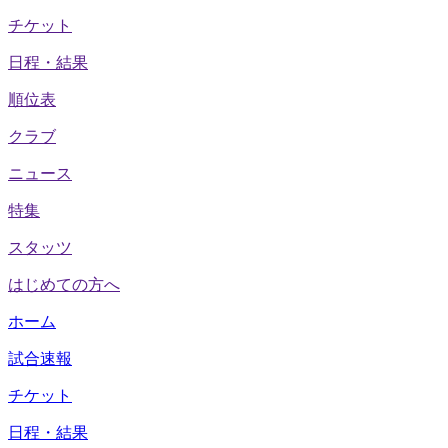
チケット
日程・結果
順位表
クラブ
ニュース
特集
スタッツ
はじめての方へ
ホーム
試合速報
チケット
日程・結果