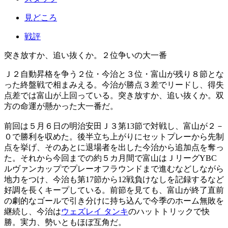
見どころ
戦評
突き放すか、追い抜くか。２位争いの大一番
Ｊ２自動昇格を争う２位・今治と３位・富山が残り８節とな
った終盤戦で相まみえる。今治が勝点３差でリードし、得失
点差では富山が上回っている。突き放すか、追い抜くか。双
方の命運が懸かった大一番だ。
前回は５月６日の明治安田Ｊ３第13節で対戦し、富山が２－
０で勝利を収めた。後半立ち上がりにセットプレーから先制
点を挙げ、そのあとに退場者を出した今治から追加点を奪っ
た。それから今回までの約５カ月間で富山はＪリーグYBC
ルヴァンカップでプレーオフラウンドまで進むなどしながら
地力をつけ、今治も第17節から12戦負けなしを記録するなど
好調を長くキープしている。前節を見ても、富山が終了直前
の劇的なゴールで引き分けに持ち込んで今季のホーム無敗を
継続し、今治は
ウェズレイ タンキ
のハットトリックで快
勝。実力、勢いともほぼ互角だ。