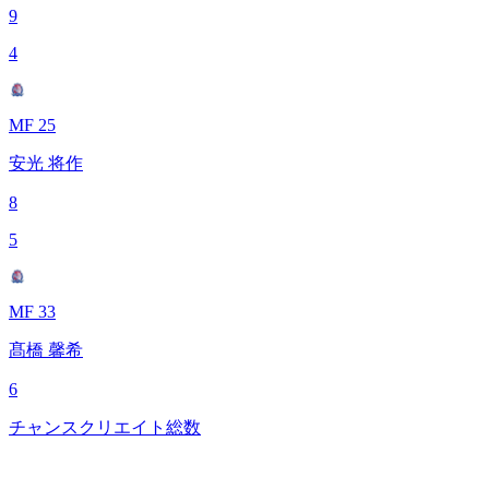
9
4
MF 25
安光 将作
8
5
MF 33
髙橋 馨希
6
チャンスクリエイト総数