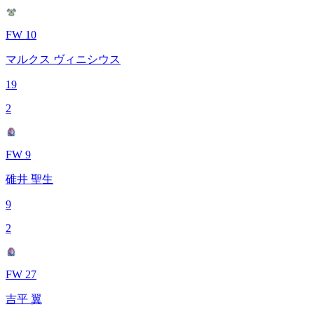
FW 10
マルクス ヴィニシウス
19
2
FW 9
碓井 聖生
9
2
FW 27
吉平 翼