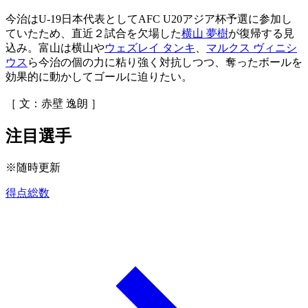
今治はU-19日本代表としてAFC U20アジア杯予選に参加し
ていたため、直近２試合を欠場した
横山 夢樹
が復帰する見
込み。富山は横山や
ウェズレイ タンキ
、
マルクス ヴィニシ
ウス
ら今治の個の力に粘り強く対抗しつつ、奪ったボールを
効果的に動かしてゴールに迫りたい。
［ 文：赤壁 逸朗 ］
注目選手
※随時更新
得点総数