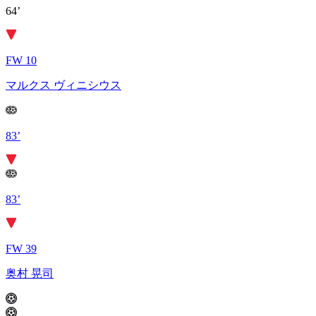
64’
FW 10
マルクス ヴィニシウス
83’
83’
FW 39
奥村 晃司