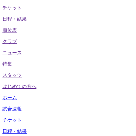
チケット
日程・結果
順位表
クラブ
ニュース
特集
スタッツ
はじめての方へ
ホーム
試合速報
チケット
日程・結果