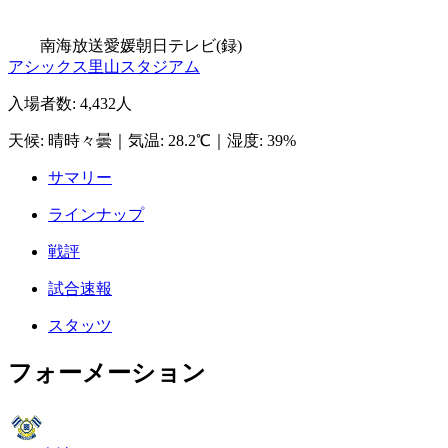
南海放送
愛媛朝日テレビ(録)
アシックス里山スタジアム
入場者数
:
4,432人
天候
:
晴時々曇
｜
気温
:
28.2℃
｜
湿度
:
39%
サマリー
ラインナップ
戦評
試合速報
スタッツ
フォーメーション