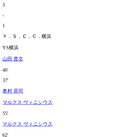
3
-
1
Ｙ．Ｓ．Ｃ．Ｃ．横浜
YS横浜
山田 貴文
46'
37'
奥村 晃司
マルクス ヴィニシウス
55'
マルクス ヴィニシウス
62'