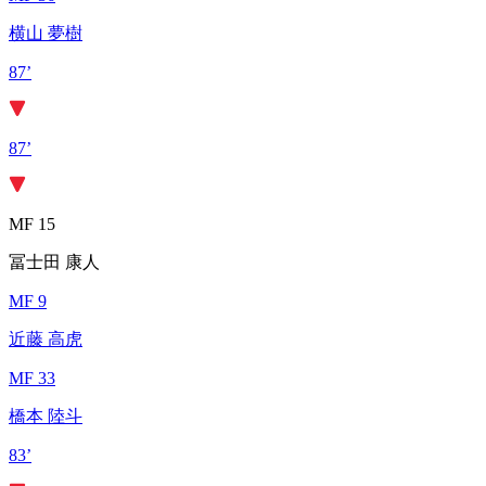
横山 夢樹
87’
87’
MF 15
冨士田 康人
MF 9
近藤 高虎
MF 33
橋本 陸斗
83’