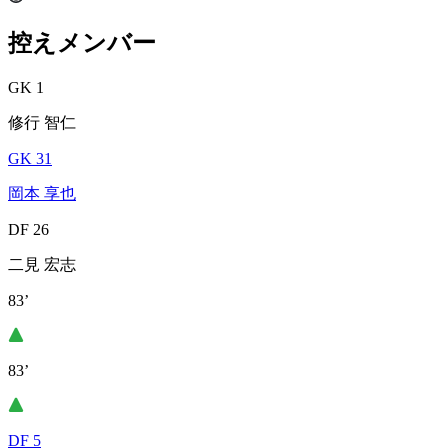
控えメンバー
GK 1
修行 智仁
GK 31
岡本 享也
DF 26
二見 宏志
83’
83’
DF 5