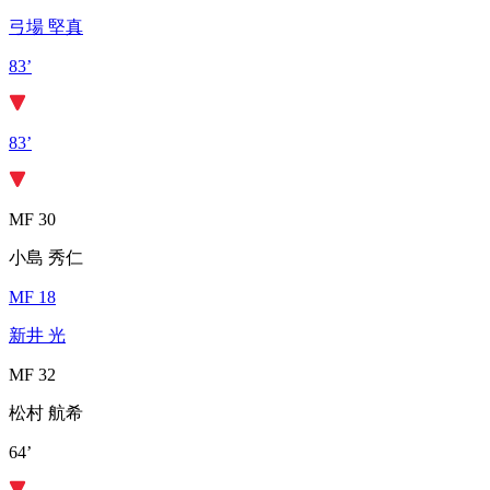
弓場 堅真
83’
83’
MF 30
小島 秀仁
MF 18
新井 光
MF 32
松村 航希
64’