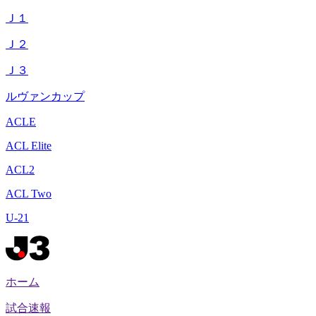
Ｊ１
Ｊ２
Ｊ３
ルヴァンカップ
ACLE
ACL Elite
ACL2
ACL Two
U-21
ホーム
試合速報