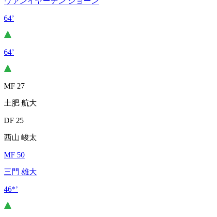
ヴァンイヤーデン ショーン
64’
64’
MF 27
土肥 航大
DF 25
西山 峻太
MF 50
三門 雄大
46*’