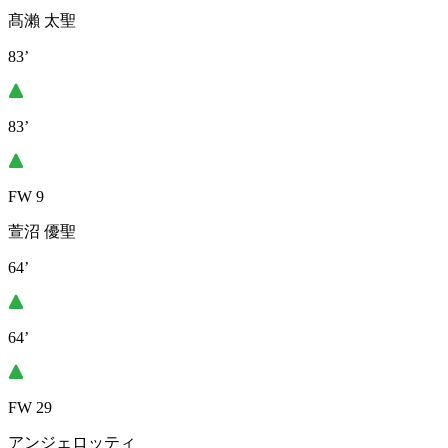
髙瀨 太聖
83’
83’
FW 9
萱沼 優聖
64’
64’
FW 29
アンジェロッティ