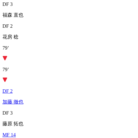
DF 3
福森 直也
DF 2
花房 稔
79’
79’
DF 2
加藤 徹也
DF 3
藤原 拓也
MF 14