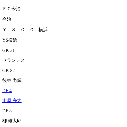
ＦＣ今治
今治
Ｙ．Ｓ．Ｃ．Ｃ．横浜
YS横浜
GK 31
セランテス
GK 82
後東 尚輝
DF 4
市原 亮太
DF 8
柳 雄太郎