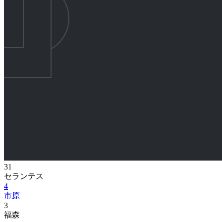
31
セランテス
4
市原
3
福森