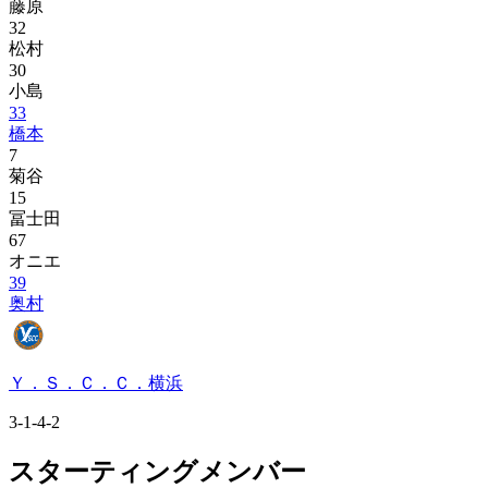
藤原
32
松村
30
小島
33
橋本
7
菊谷
15
冨士田
67
オニエ
39
奥村
Ｙ．Ｓ．Ｃ．Ｃ．横浜
3-1-4-2
スターティングメンバー