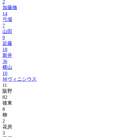
2
加藤徹
14
弓場
7
山田
9
近藤
18
新井
36
横山
10
Ｍヴィニシウス
11
阪野
82
後東
8
柳
2
花房
3