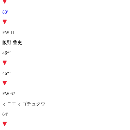
83’
FW 11
阪野 豊史
46*’
46*’
FW 67
オニエ オゴチュクウ
64’