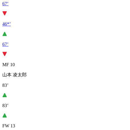
67’
46*’
67’
MF 10
山本 凌太郎
83’
83’
FW 13