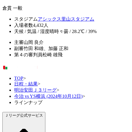
倉貫 一毅
スタジアム
アシックス里山スタジアム
入場者数
4,432人
天候 / 気温 / 湿度
晴時々曇 / 28.2℃ / 39%
主審
山岡 良介
副審
竹田 和雄、加藤 正和
第４の審判員
松崎 雄飛
TOP
>
日程・結果
>
明治安田Ｊ３リーグ
>
今治 vs YS横浜 (2024年10月12日)
>
ラインナップ
Ｊリーグ公式サービス