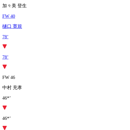
加々美 登生
FW 40
樋口 寛規
78’
78’
FW 46
中村 充孝
46*’
46*’