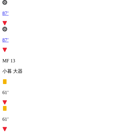
87’
87’
MF 13
小暮 大器
61’
61’