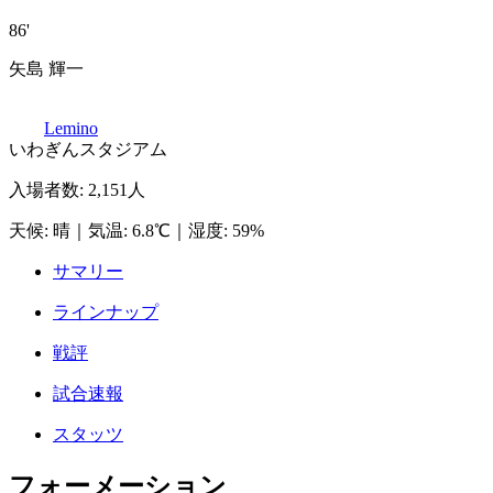
86'
矢島 輝一
Lemino
いわぎんスタジアム
入場者数
:
2,151人
天候
:
晴
｜
気温
:
6.8℃
｜
湿度
:
59%
サマリー
ラインナップ
戦評
試合速報
スタッツ
フォーメーション