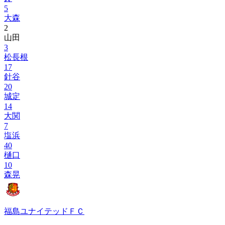
5
大森
2
山田
3
松長根
17
針谷
20
城定
14
大関
7
塩浜
40
樋口
10
森晃
福島ユナイテッドＦＣ