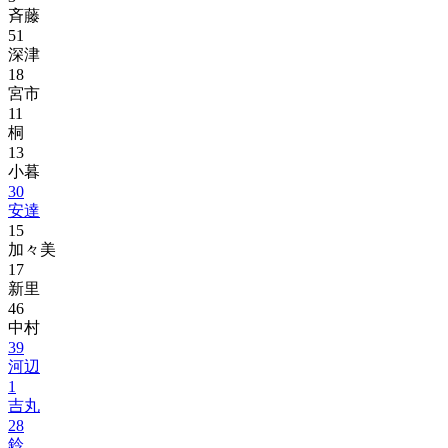
斉藤
51
深津
18
宮市
11
桐
13
小暮
30
安達
15
加々美
17
新里
46
中村
39
河辺
1
吉丸
28
鈴