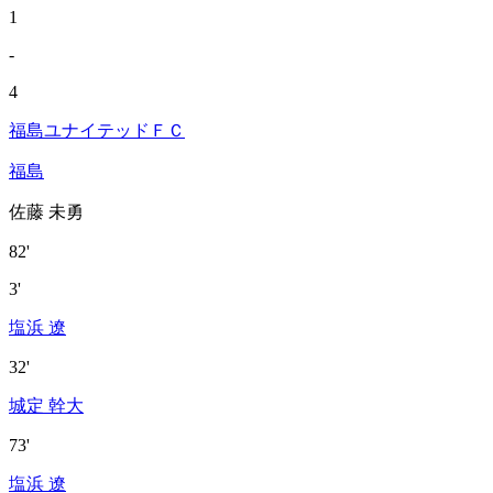
1
-
4
福島ユナイテッドＦＣ
福島
佐藤 未勇
82'
3'
塩浜 遼
32'
城定 幹大
73'
塩浜 遼