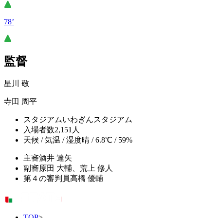
78’
監督
星川 敬
寺田 周平
スタジアム
いわぎんスタジアム
入場者数
2,151人
天候 / 気温 / 湿度
晴 / 6.8℃ / 59%
主審
酒井 達矢
副審
原田 大輔、荒上 修人
第４の審判員
高橋 優輔
TOP
>