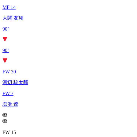
MF 14
大関 友翔
90’
90’
FW 39
河辺 駿太郎
FW 7
塩浜 遼
FW 15