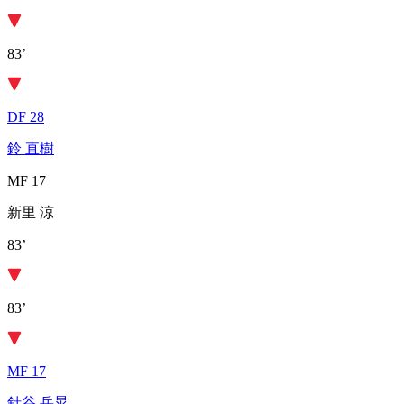
83’
DF 28
鈴 直樹
MF 17
新里 涼
83’
83’
MF 17
針谷 岳晃