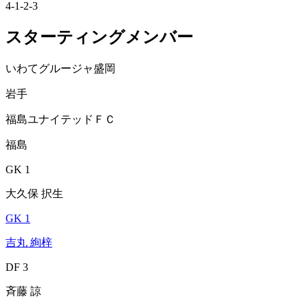
4-1-2-3
スターティングメンバー
いわてグルージャ盛岡
岩手
福島ユナイテッドＦＣ
福島
GK 1
大久保 択生
GK 1
吉丸 絢梓
DF 3
斉藤 諒