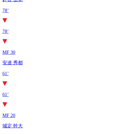
78’
78’
MF 30
安達 秀都
61’
61’
MF 20
城定 幹大