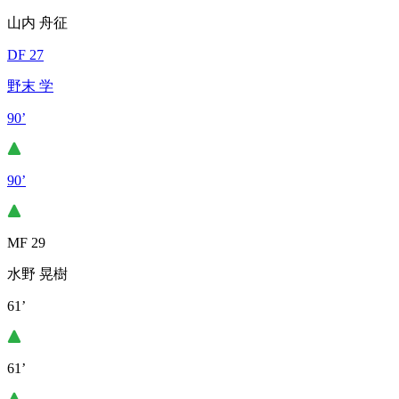
山内 舟征
DF 27
野末 学
90’
90’
MF 29
水野 晃樹
61’
61’