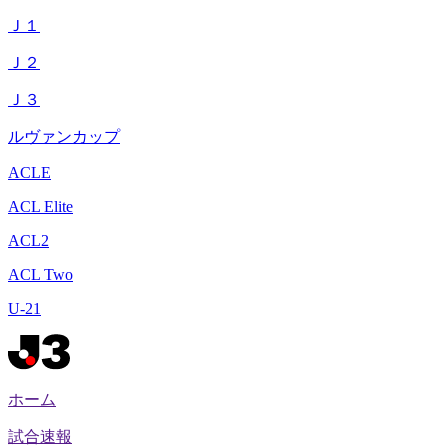
Ｊ１
Ｊ２
Ｊ３
ルヴァンカップ
ACLE
ACL Elite
ACL2
ACL Two
U-21
ホーム
試合速報