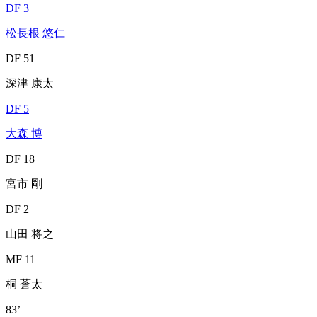
DF 3
松長根 悠仁
DF 51
深津 康太
DF 5
大森 博
DF 18
宮市 剛
DF 2
山田 将之
MF 11
桐 蒼太
83’