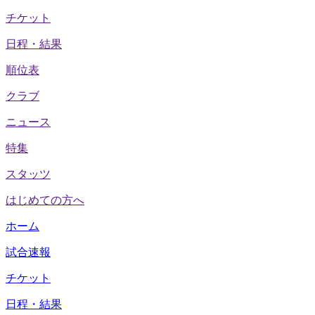
チケット
日程・結果
順位表
クラブ
ニュース
特集
スタッツ
はじめての方へ
ホーム
試合速報
チケット
日程・結果