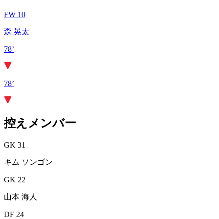
FW 10
森 晃太
78’
78’
控えメンバー
GK 31
キム ソンゴン
GK 22
山本 海人
DF 24