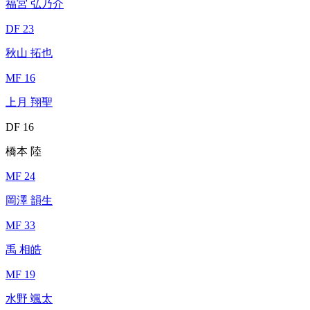
福宮 弘乃介
DF 23
秋山 拓也
MF 16
上月 翔聖
DF 16
橋本 陸
MF 24
岡澤 韻生
MF 33
禹 相皓
MF 19
水野 颯太