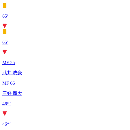
65’
65’
MF 25
武井 成豪
MF 66
三好 麟大
46*’
46*’