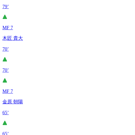
79’
MF 7
木匠 貴大
70’
70’
MF 7
金原 朝陽
65’
65’