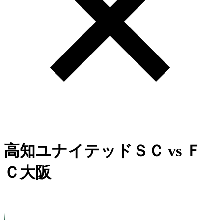
高知ユナイテッドＳＣ
vs
Ｆ
Ｃ大阪