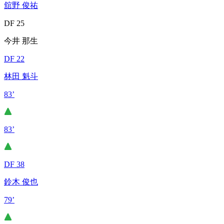
舘野 俊祐
DF 25
今井 那生
DF 22
林田 魁斗
83’
83’
DF 38
鈴木 俊也
79’