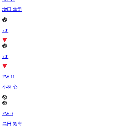
増田 隼司
70’
70’
FW 11
小林 心
FW 9
島田 拓海