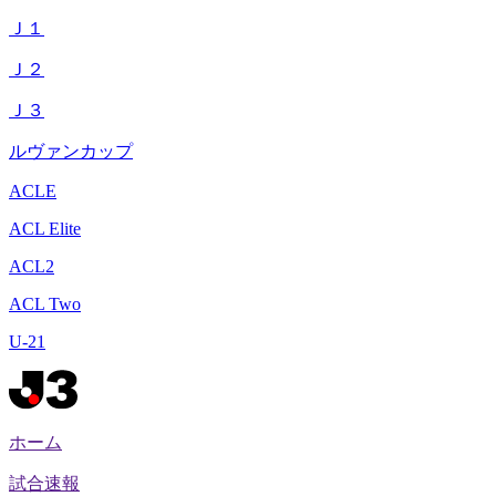
Ｊ１
Ｊ２
Ｊ３
ルヴァンカップ
ACLE
ACL Elite
ACL2
ACL Two
U-21
ホーム
試合速報