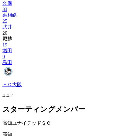
久保
33
禹相皓
25
武井
20
堀越
19
増田
9
島田
ＦＣ大阪
4-4-2
スターティングメンバー
高知ユナイテッドＳＣ
高知