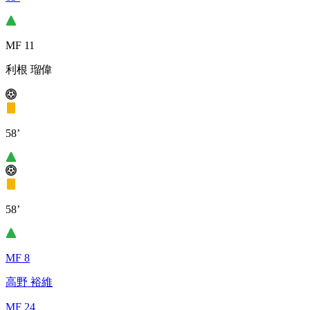
MF 11
利根 瑠偉
58’
58’
MF 8
高野 裕維
MF 24