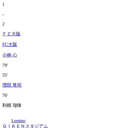
1
-
2
ＦＣ大阪
FC大阪
小林 心
79'
55'
増田 隼司
76'
利根 瑠偉
Lemino
ＧＩＫＥＮスタジアム