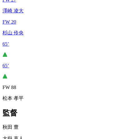
澤崎 凌大
FW 20
杉山 伶央
65’
65’
FW 88
松本 孝平
監督
秋田 豊
大嶽 直人