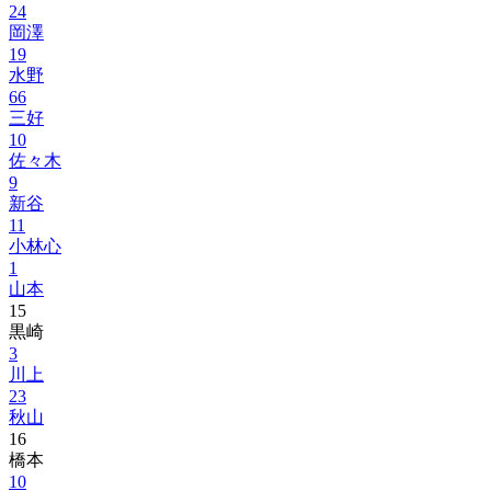
24
岡澤
19
水野
66
三好
10
佐々木
9
新谷
11
小林心
1
山本
15
黒崎
3
川上
23
秋山
16
橋本
10