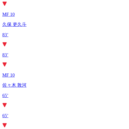
MF 10
久保 吏久斗
83’
83’
MF 10
佐々木 敦河
65’
65’