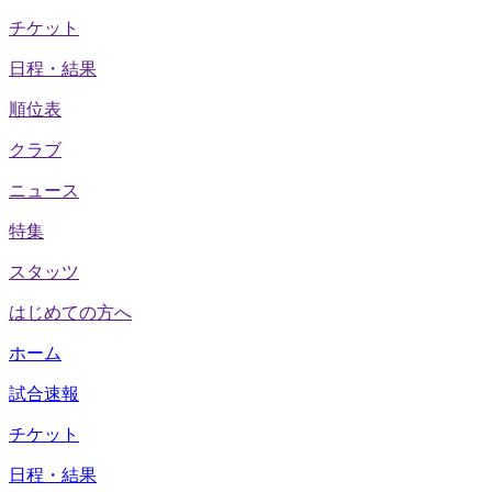
チケット
日程・結果
順位表
クラブ
ニュース
特集
スタッツ
はじめての方へ
ホーム
試合速報
チケット
日程・結果