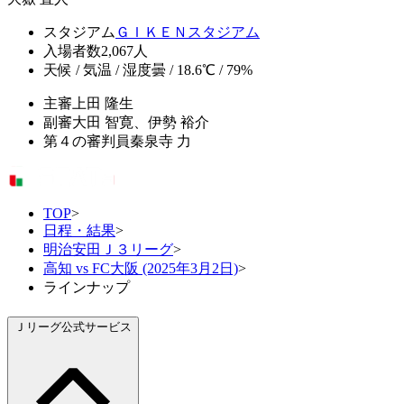
スタジアム
ＧＩＫＥＮスタジアム
入場者数
2,067人
天候 / 気温 / 湿度
曇 / 18.6℃ / 79%
主審
上田 隆生
副審
大田 智寛、伊勢 裕介
第４の審判員
秦泉寺 力
TOP
>
日程・結果
>
明治安田Ｊ３リーグ
>
高知 vs FC大阪 (2025年3月2日)
>
ラインナップ
Ｊリーグ公式サービス