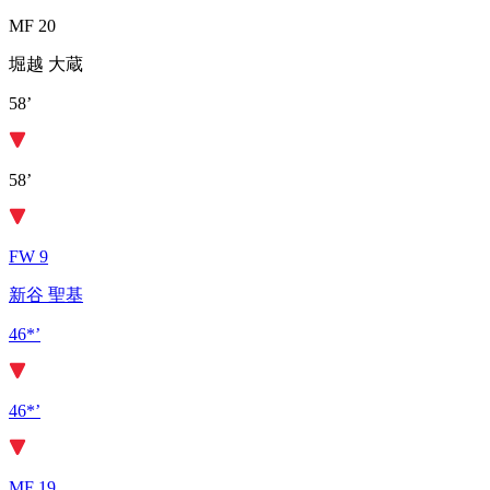
MF 20
堀越 大蔵
58’
58’
FW 9
新谷 聖基
46*’
46*’
MF 19