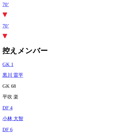
70’
70’
控えメンバー
GK 1
黒川 雷平
GK 68
平吹 楽
DF 4
小林 大智
DF 6