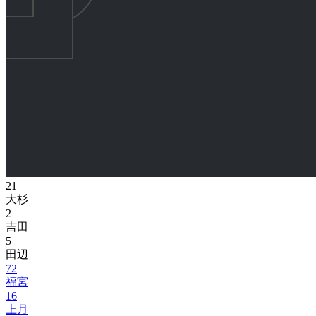
21
大杉
2
吉田
5
田辺
72
福宮
16
上月