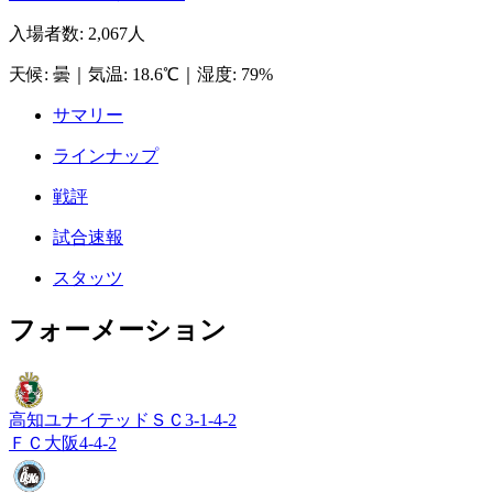
入場者数
:
2,067人
天候
:
曇
｜
気温
:
18.6℃
｜
湿度
:
79%
サマリー
ラインナップ
戦評
試合速報
スタッツ
フォーメーション
高知ユナイテッドＳＣ
3-1-4-2
ＦＣ大阪
4-4-2