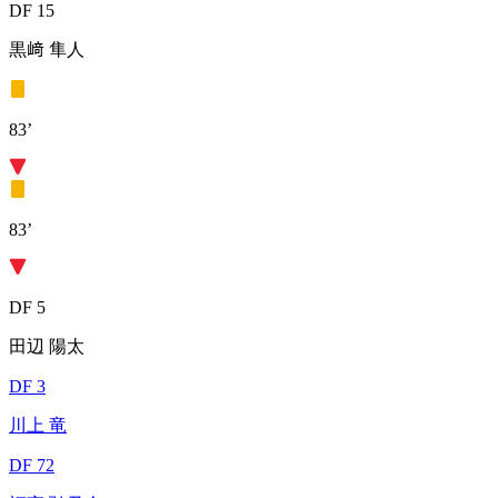
DF 15
黒﨑 隼人
83’
83’
DF 5
田辺 陽太
DF 3
川上 竜
DF 72