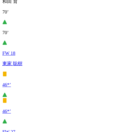
和田 育
70’
70’
FW 18
東家 聡樹
46*’
46*’
FW 27