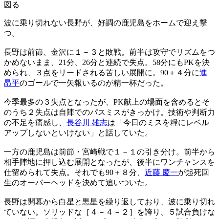
図る
波に乗り切れない長野が、好調の鹿児島をホームで迎え撃
つ。
長野は前節、金沢に１－３と敗戦。前半は攻守でリズムをつ
かめないまま、21分、26分と連続で失点。58分にもPKを決
められ、３点をリードされる苦しい展開に。90＋４分に
進
昂平
のゴールで一矢報いるのが精一杯だった。
今季最多の３失点となったが、PK献上の場面を含めるとそ
のうち２失点は自陣でのパスミスがきっかけ。技術や判断力
の不足を痛感し、
長谷川 雄志
は「今日のミスを糧にレベル
アップしないといけない」と話していた。
一方の鹿児島は前節・宮崎戦で１－１の引き分け。前半から
相手陣地に押し込む展開となったが、後半にワンチャンスを
仕留められて失点。それでも90＋８分、
近藤 慶一
が起死回
生のオーバーヘッドを決めて追いついた。
長野は開幕から白星と黒星を繰り返しており、波に乗り切れ
ていない。ソリッドな［４－４－２］を誇り、５試合負けな