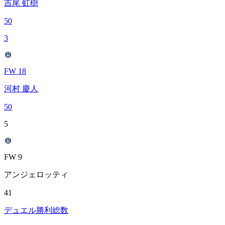
吉尾 虹樹
50
3
FW 18
河村 慶人
50
5
FW 9
アンジェロッティ
41
デュエル勝利総数