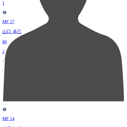
1
MF 27
山口 卓己
86
2
DF 3
杉井 颯
56
3
MF 14