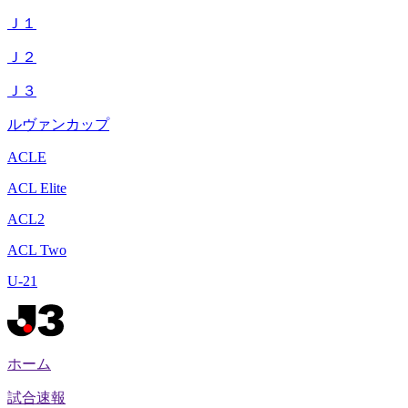
Ｊ１
Ｊ２
Ｊ３
ルヴァンカップ
ACLE
ACL Elite
ACL2
ACL Two
U-21
ホーム
試合速報