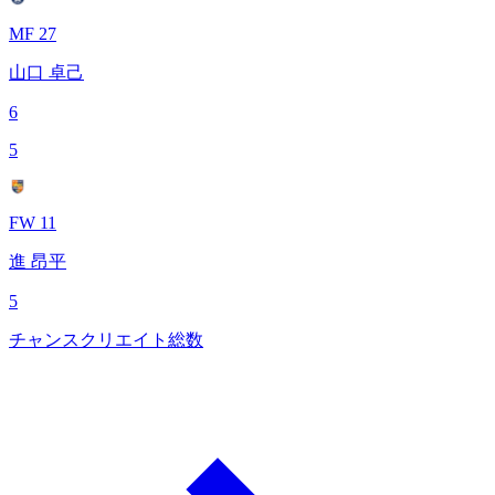
MF 27
山口 卓己
6
5
FW 11
進 昂平
5
チャンスクリエイト総数