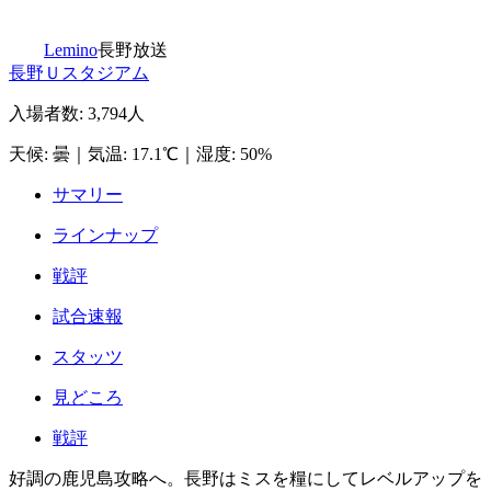
Lemino
長野放送
長野Ｕスタジアム
入場者数
:
3,794人
天候
:
曇
｜
気温
:
17.1℃
｜
湿度
:
50%
サマリー
ラインナップ
戦評
試合速報
スタッツ
見どころ
戦評
好調の鹿児島攻略へ。長野はミスを糧にしてレベルアップを