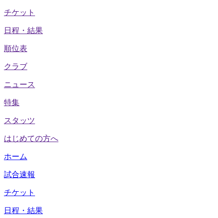
チケット
日程・結果
順位表
クラブ
ニュース
特集
スタッツ
はじめての方へ
ホーム
試合速報
チケット
日程・結果