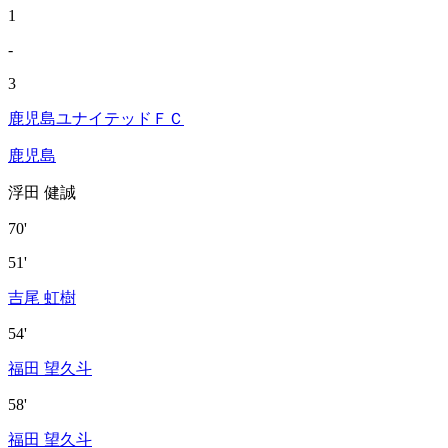
1
-
3
鹿児島ユナイテッドＦＣ
鹿児島
浮田 健誠
70'
51'
吉尾 虹樹
54'
福田 望久斗
58'
福田 望久斗