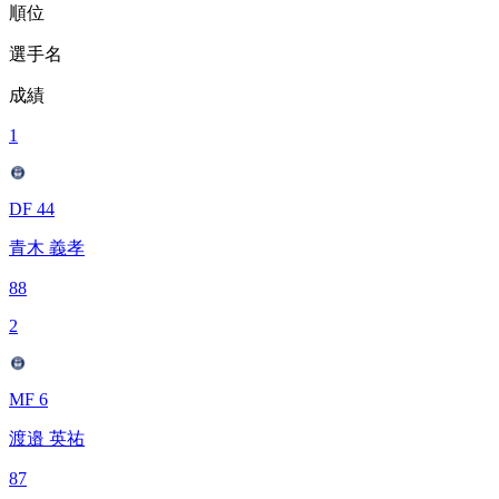
順位
選手名
成績
1
DF 44
青木 義孝
88
2
MF 6
渡邉 英祐
87