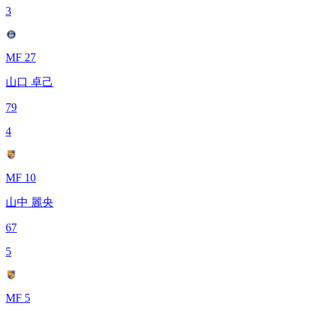
3
MF 27
山口 卓己
79
4
MF 10
山中 麗央
67
5
MF 5