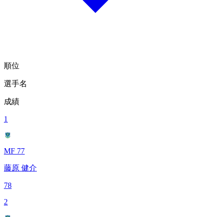
順位
選手名
成績
1
MF 77
藤原 健介
78
2