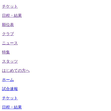
チケット
日程・結果
順位表
クラブ
ニュース
特集
スタッツ
はじめての方へ
ホーム
試合速報
チケット
日程・結果