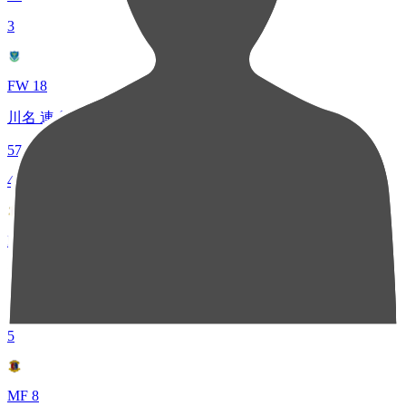
3
FW 18
川名 連介
57
4
MF 14
中島 賢星
49
5
MF 8