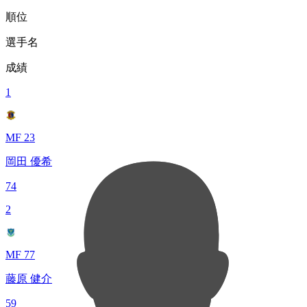
順位
選手名
成績
1
MF 23
岡田 優希
74
2
MF 77
藤原 健介
59