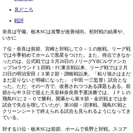
見どころ
戦評
奈良は守備、栃木SCは攻撃が改善傾向。初対戦の結果や、
いかに
７位・奈良は前節、宮崎と対戦して０－１の敗戦。リーグ戦
では今季初めてホームで黒星をつけた。また、得点できなか
ったのは、公式戦では３月20日のＪリーグYBCルヴァンカ
ップ1stラウンド１回戦・FC東京戦以来、リーグ戦では２月
23日の明治安田Ｊ３第２節・讃岐戦以来。「粘り強さはまだ
まだ足りないと明確になった」（中田 一三監督）試合とな
った。ただ、その一方で、改善されつつある課題もある。前
節から中３日で迎えた天皇杯奈良県予選決勝では、ＪＦＬの
飛鳥FCに２－０で勝利。開幕から第９節・金沢戦までは全
試合で失点を喫していたが、第10節・沼津戦、飛鳥FC戦と
クリーンシートで終えられる試合も見られるようになってき
ている。
対する11位・栃木SCは前節、ホームで長野と対戦。スコア