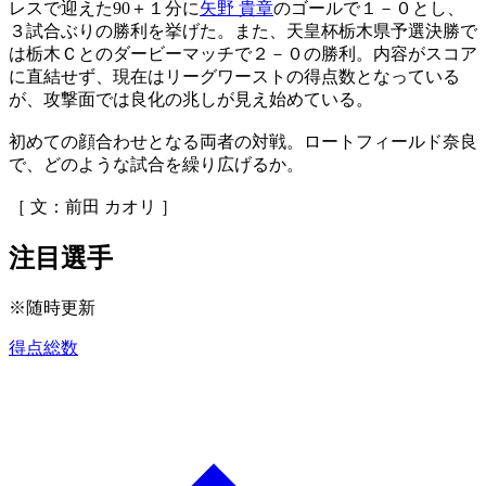
レスで迎えた90＋１分に
矢野 貴章
のゴールで１－０とし、
３試合ぶりの勝利を挙げた。また、天皇杯栃木県予選決勝で
は栃木Ｃとのダービーマッチで２－０の勝利。内容がスコア
に直結せず、現在はリーグワーストの得点数となっている
が、攻撃面では良化の兆しが見え始めている。
初めての顔合わせとなる両者の対戦。ロートフィールド奈良
で、どのような試合を繰り広げるか。
［ 文：前田 カオリ ］
注目選手
※随時更新
得点総数