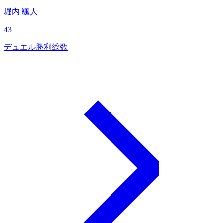
堀内 颯人
43
デュエル勝利総数