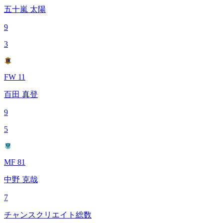
五十嵐 太陽
9
3
FW 11
百田 真登
9
5
MF 81
中野 克哉
7
チャンスクリエイト総数