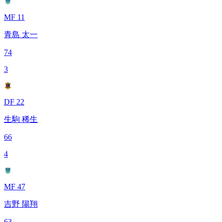
MF 11
青島 太一
74
3
DF 22
生駒 稀生
66
4
MF 47
吉野 陽翔
63