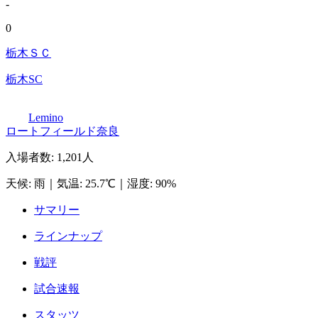
-
0
栃木ＳＣ
栃木SC
Lemino
ロートフィールド奈良
入場者数
:
1,201人
天候
:
雨
｜
気温
:
25.7℃
｜
湿度
:
90%
サマリー
ラインナップ
戦評
試合速報
スタッツ