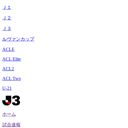
Ｊ１
Ｊ２
Ｊ３
ルヴァンカップ
ACLE
ACL Elite
ACL2
ACL Two
U-21
ホーム
試合速報