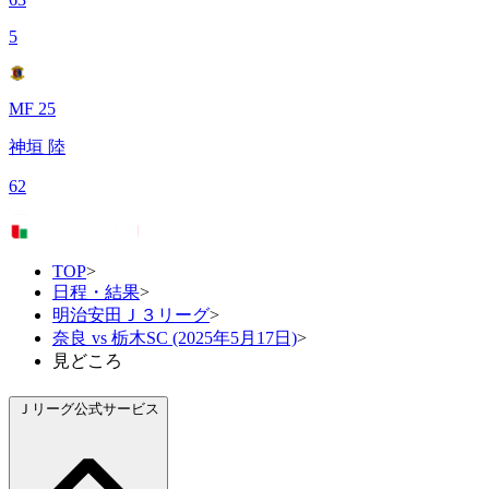
5
MF 25
神垣 陸
62
TOP
>
日程・結果
>
明治安田Ｊ３リーグ
>
奈良 vs 栃木SC (2025年5月17日)
>
見どころ
Ｊリーグ公式サービス