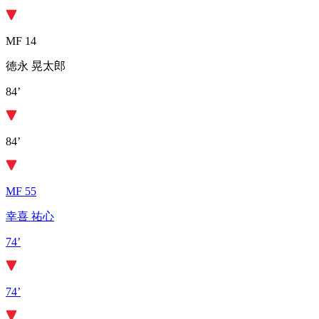
MF 14
徳永 晃太郎
84’
84’
MF 55
幸喜 祐心
74’
74’