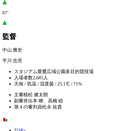
67’
監督
中山 雅史
平川 忠亮
スタジアム
愛鷹広域公園多目的競技場
入場者数
2,685人
天候 / 気温 / 湿度
曇 / 25.1℃ / 71%
主審
植松 健太朗
副審
井出本 瞭、高橋 睦
第４の審判員
松永 祐貴
TOP
>