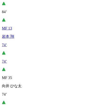
84’
MF 13
岩本 翔
74’
74’
MF 35
向井 ひな太
74’