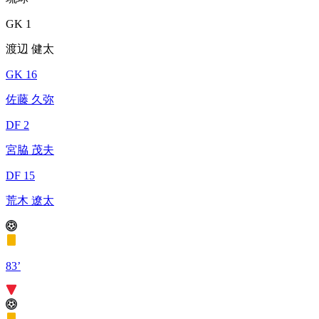
GK 1
渡辺 健太
GK 16
佐藤 久弥
DF 2
宮脇 茂夫
DF 15
荒木 遼太
83’