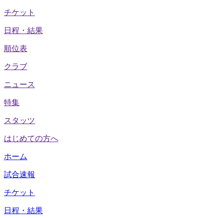
チケット
日程・結果
順位表
クラブ
ニュース
特集
スタッツ
はじめての方へ
ホーム
試合速報
チケット
日程・結果