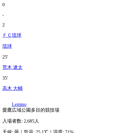
0
-
2
ＦＣ琉球
琉球
25'
荒木 遼太
35'
高木 大輔
Lemino
愛鷹広域公園多目的競技場
入場者数
:
2,685人
天候
:
曇
｜
気温
:
25.1℃
｜
湿度
:
71%