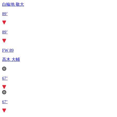
白輪地 敬大
89’
89’
FW 89
高木 大輔
67’
67’