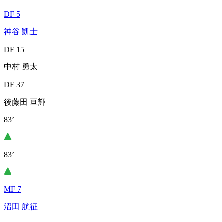
DF 5
神谷 凱士
DF 15
中村 勇太
DF 37
後藤田 亘輝
83’
83’
MF 7
沼田 航征