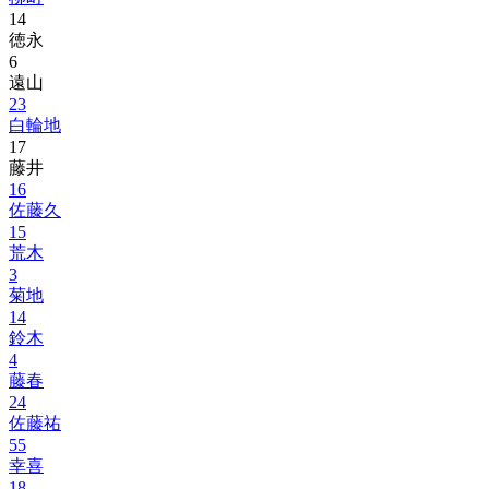
14
徳永
6
遠山
23
白輪地
17
藤井
16
佐藤久
15
荒木
3
菊地
14
鈴木
4
藤春
24
佐藤祐
55
幸喜
18