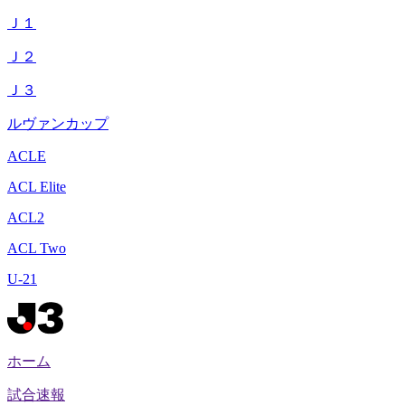
Ｊ１
Ｊ２
Ｊ３
ルヴァンカップ
ACLE
ACL Elite
ACL2
ACL Two
U-21
ホーム
試合速報