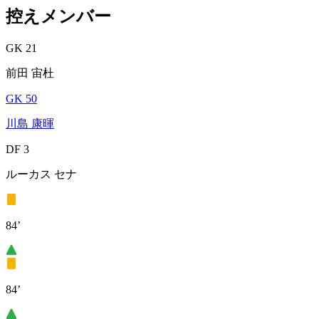
控えメンバー
GK 21
前田 宙杜
GK 50
川島 康暉
DF 3
ルーカス セナ
84’
84’