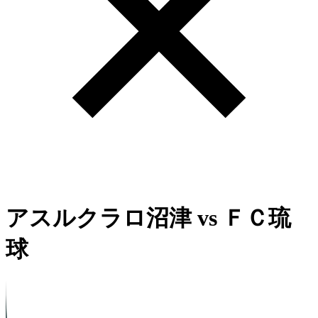
アスルクラロ沼津
vs
ＦＣ琉
球