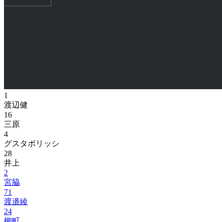
1
渡辺健
16
三原
4
グスタボリッシ
28
井上
2
宮脇
71
渡邉綾
24
柳町