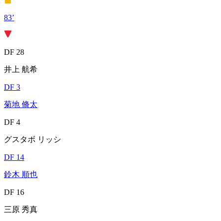
83’
DF 28
井上 航希
DF 3
菊地 脩太
DF 4
グスタボ リッシ
DF 14
鈴木 順也
DF 16
三原 秀真