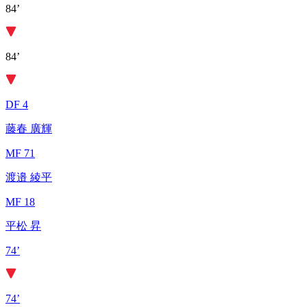
84’
84’
DF 4
藤春 廣輝
MF 71
渡邉 綾平
MF 18
平松 昇
74’
74’