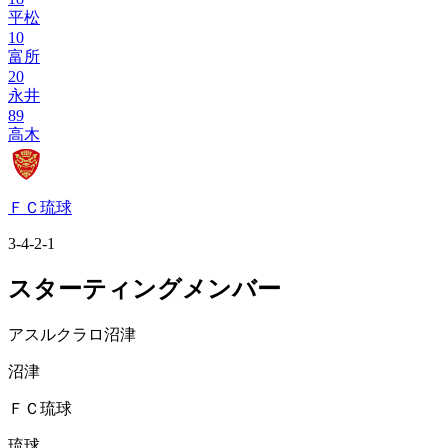
平松
10
富所
20
永井
89
高木
ＦＣ琉球
3-4-2-1
スターティングメンバー
アスルクラロ沼津
沼津
ＦＣ琉球
琉球