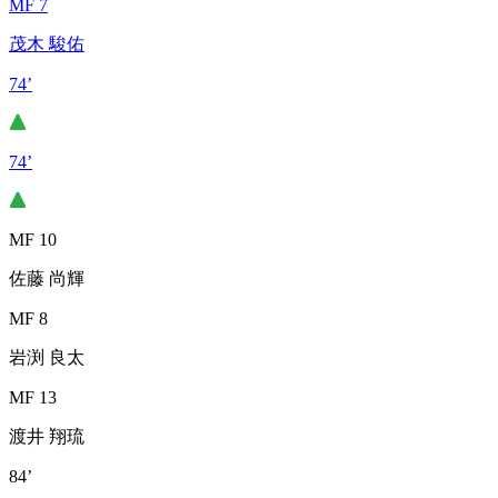
MF 7
茂木 駿佑
74’
74’
MF 10
佐藤 尚輝
MF 8
岩渕 良太
MF 13
渡井 翔琉
84’