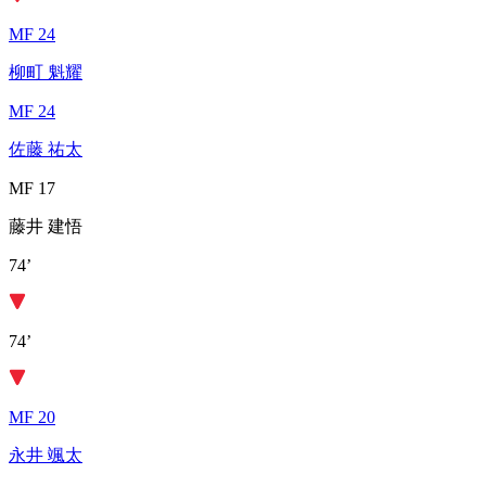
MF 24
柳町 魁耀
MF 24
佐藤 祐太
MF 17
藤井 建悟
74’
74’
MF 20
永井 颯太