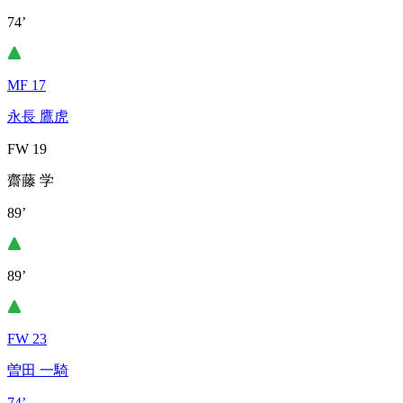
74’
MF 17
永長 鷹虎
FW 19
齋藤 学
89’
89’
FW 23
曽田 一騎
74’