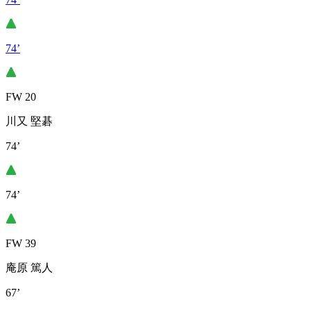
74’
FW 20
川又 堅碁
74’
74’
FW 39
庵原 篤人
67’