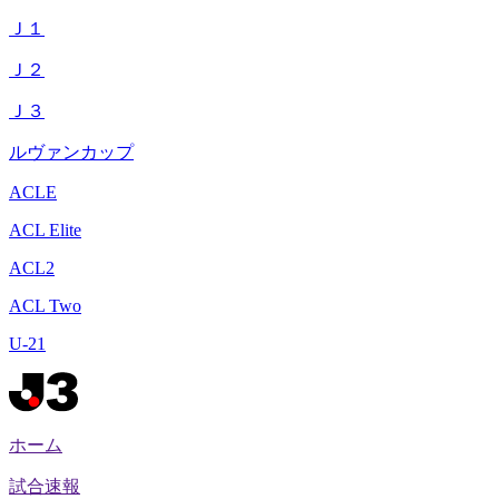
Ｊ１
Ｊ２
Ｊ３
ルヴァンカップ
ACLE
ACL Elite
ACL2
ACL Two
U-21
ホーム
試合速報