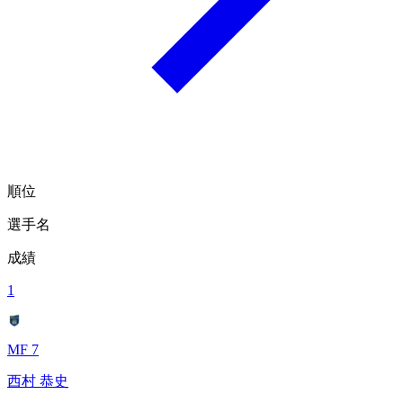
順位
選手名
成績
1
MF 7
西村 恭史