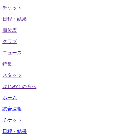
チケット
日程・結果
順位表
クラブ
ニュース
特集
スタッツ
はじめての方へ
ホーム
試合速報
チケット
日程・結果