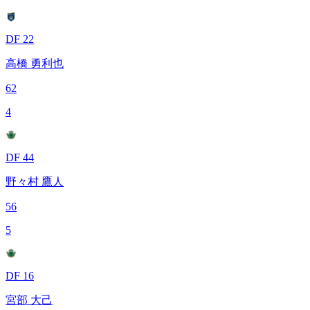
DF 22
高橋 勇利也
62
4
DF 44
野々村 鷹人
56
5
DF 16
宮部 大己