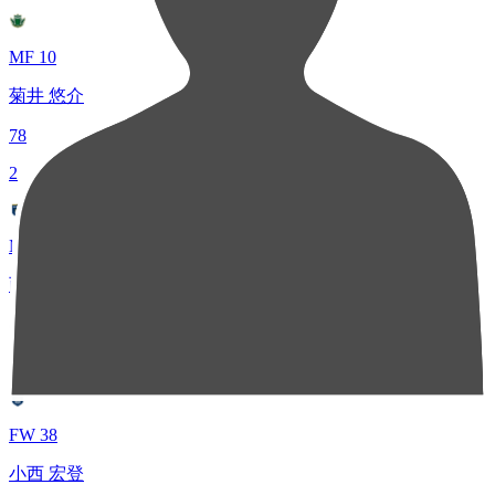
MF 10
菊井 悠介
78
2
MF 7
西村 恭史
48
3
FW 38
小西 宏登