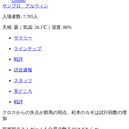
Lemino
サンプロ アルウィン
入場者数
:
7,705人
天候
:
曇
｜
気温
:
26.1℃
｜
湿度
:
86%
サマリー
ラインナップ
戦評
試合速報
スタッツ
見どころ
戦評
クロスからの失点が群馬の弱点。松本のカギは試行回数の増
加