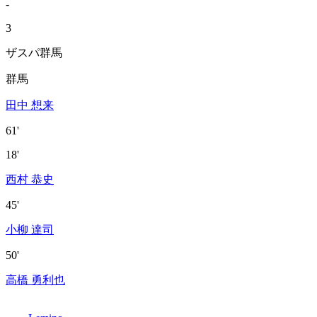
-
3
ザスパ群馬
群馬
田中 想来
61'
18'
西村 恭史
45'
小柳 達司
50'
高橋 勇利也