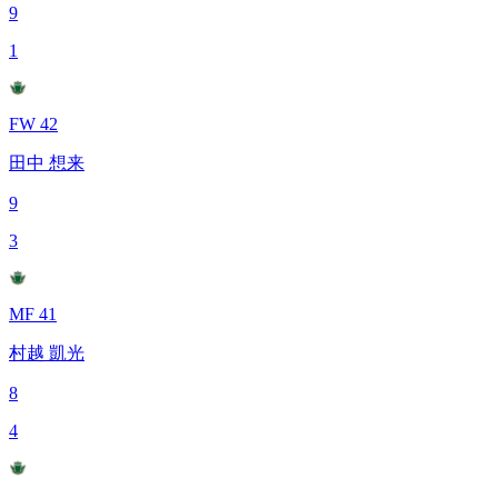
9
1
FW 42
田中 想来
9
3
MF 41
村越 凱光
8
4