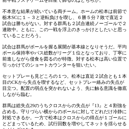
前半戦ラストゲームを白星で飾るのはどちらか。
不本意な結果が続いている両チーム。ホームの松本は前節で
栃木SCに１－３と逆転負けを喫し、６勝５分７敗で直近２
試合は勝ちがない。対する群馬も２試合連続ノーゴールで２
連敗中。ともに、この一戦を浮上のきっかけとしたいと思っ
ていることだろう。
試合は群馬がボールを握る展開が基本線となりそうだ。平均
ボール保持率やパス総数がリーグ１位となっており、丁寧に
前進しながら侵食を図るのが特徴。対する松本は高い位置で
引っかけてのショートカウンターを狙いたい。
セットプレーも見どころの１つ。松本は直近２試合とも１本
目のCKから失点を喫するなど、セットプレー絡みの失点が
目立つ。配置の弱点を突かれないよう、先に触る意識を徹底
しながら臨む。
群馬は総失点29のうちクロスからの失点が『13』と４割強を
占める。守りづらい横からのボールに対してどれだけ冷静に
対処できるか。一方で松本はクロスからの得点が１ゴールに
とどまっているため、試行回数を増やしてネットを揺らせる