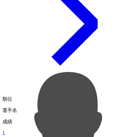
順位
選手名
成績
1