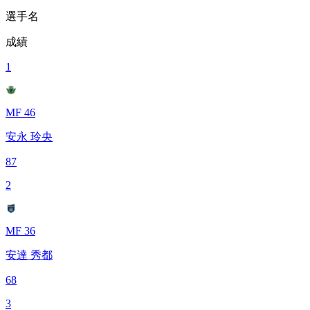
選手名
成績
1
MF 46
安永 玲央
87
2
MF 36
安達 秀都
68
3