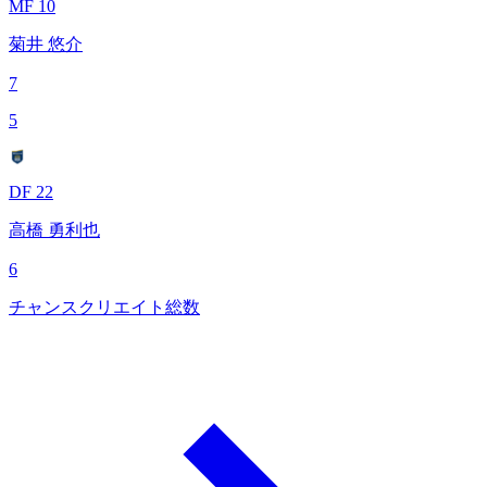
MF 10
菊井 悠介
7
5
DF 22
高橋 勇利也
6
チャンスクリエイト総数