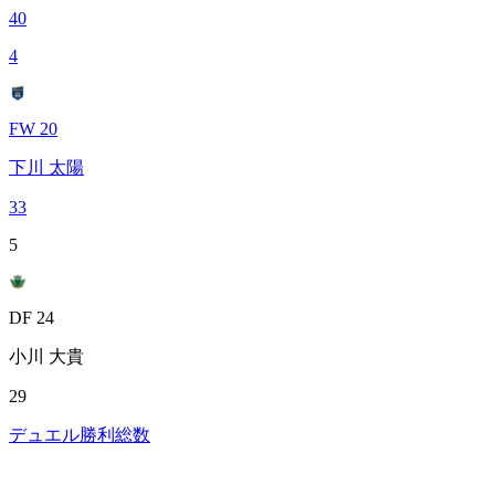
40
4
FW 20
下川 太陽
33
5
DF 24
小川 大貴
29
デュエル勝利総数