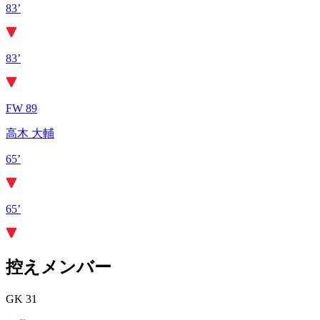
83’
83’
FW 89
高木 大輔
65’
65’
控えメンバー
GK 31