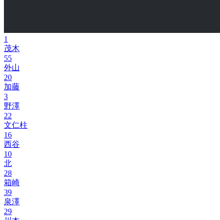
1
茂木
55
外山
20
加藤
3
野澤
22
文仁柱
16
西谷
10
北
28
箱崎
39
泉澤
29