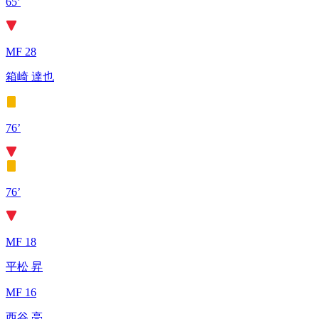
65’
MF 28
箱崎 達也
76’
76’
MF 18
平松 昇
MF 16
西谷 亮