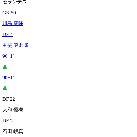
セランテス
GK 50
川島 康暉
DF 4
甲斐 健太郎
90+1’
90+1’
DF 22
大和 優槻
DF 5
石田 崚真