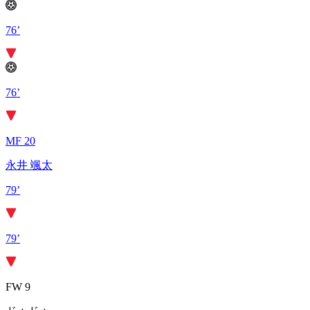
76’
76’
MF 20
永井 颯太
79’
79’
FW 9