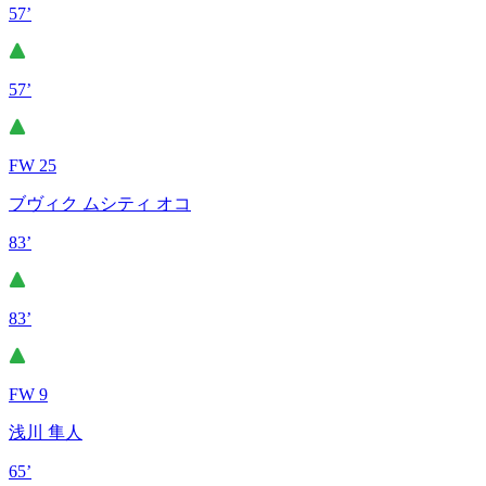
57’
57’
FW 25
ブヴィク ムシティ オコ
83’
83’
FW 9
浅川 隼人
65’