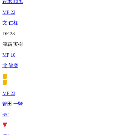
鈴木 順也
MF 22
文 仁柱
DF 28
津覇 実樹
MF 10
北 龍磨
MF 23
曽田 一騎
65’