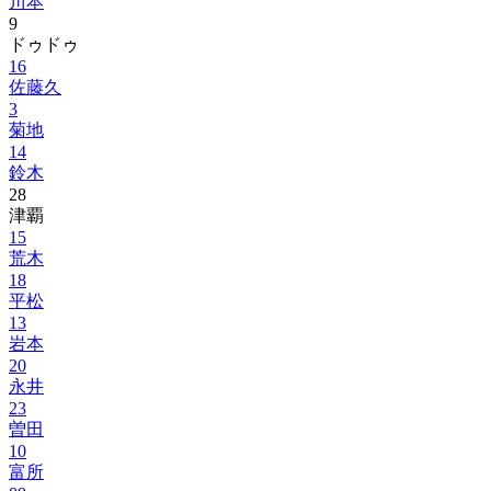
川本
9
ドゥドゥ
16
佐藤久
3
菊地
14
鈴木
28
津覇
15
荒木
18
平松
13
岩本
20
永井
23
曽田
10
富所