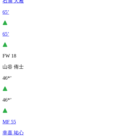
石浦 大雅
65’
65’
FW 18
山谷 侑士
46*’
46*’
MF 55
幸喜 祐心