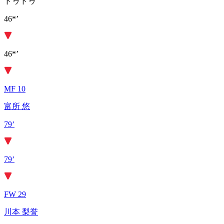
ドゥドゥ
46*’
46*’
MF 10
富所 悠
79’
79’
FW 29
川本 梨誉