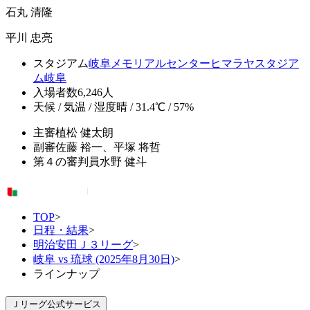
石丸 清隆
平川 忠亮
スタジアム
岐阜メモリアルセンターヒマラヤスタジア
ム岐阜
入場者数
6,246人
天候 / 気温 / 湿度
晴 / 31.4℃ / 57%
主審
植松 健太朗
副審
佐藤 裕一、平塚 将哲
第４の審判員
水野 健斗
TOP
>
日程・結果
>
明治安田Ｊ３リーグ
>
岐阜 vs 琉球 (2025年8月30日)
>
ラインナップ
Ｊリーグ公式サービス