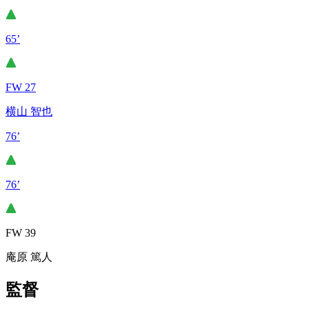
65’
FW 27
横山 智也
76’
76’
FW 39
庵原 篤人
監督