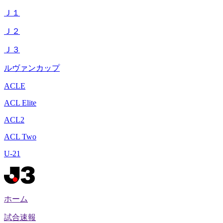
Ｊ１
Ｊ２
Ｊ３
ルヴァンカップ
ACLE
ACL Elite
ACL2
ACL Two
U-21
ホーム
試合速報