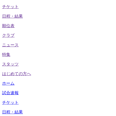
チケット
日程・結果
順位表
クラブ
ニュース
特集
スタッツ
はじめての方へ
ホーム
試合速報
チケット
日程・結果