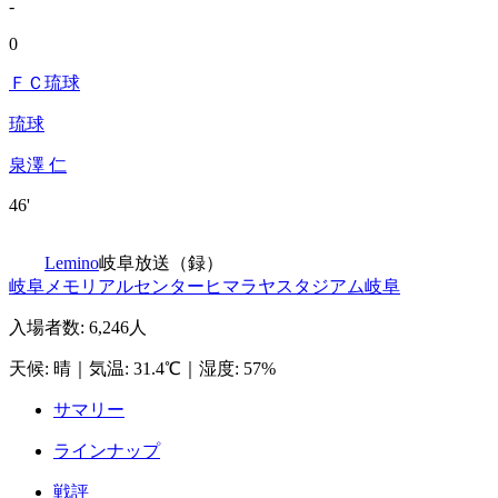
-
0
ＦＣ琉球
琉球
泉澤 仁
46'
Lemino
岐阜放送（録）
岐阜メモリアルセンターヒマラヤスタジアム岐阜
入場者数
:
6,246人
天候
:
晴
｜
気温
:
31.4℃
｜
湿度
:
57%
サマリー
ラインナップ
戦評