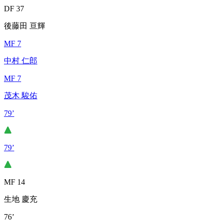
DF 37
後藤田 亘輝
MF 7
中村 仁郎
MF 7
茂木 駿佑
79’
79’
MF 14
生地 慶充
76’