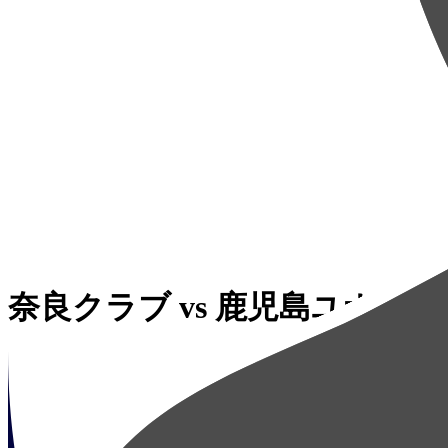
奈良クラブ
vs
鹿児島ユナイテ