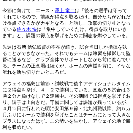
今節に向けて、エース・
澤上 竜二
は「後ろの選手は守って
くれているので、前線が得点を取るだけ。自分たちがどれだ
け得点できるかがカギとなる」と話し、攻撃の切り札となっ
ている
佐々木 快
は「集中していくだけ。得点を取りにいき
ます」と、課題の得点を挙げるために闘志を燃やしている。
先週は石﨑 信弘監督の不在が続き、試合当日しか指揮を執
ることができなかった。それでもチームは練習を撮影して監
督に送るなど、クラブ全体でサポートしながら前に進んでい
る。チームの正念場は続くが、ホームの声援を背に、イヤな
流れを断ち切りたいところだ。
アウェイの福島は前節・讃岐戦で後半アディショナルタイム
に２得点を挙げ、４－２で勝利している。直近の５試合は３
勝２分と負けなしで２連勝中。その期間で12得点を挙げてお
り、調子は上向きだ。守備に関しては課題が残っているが、
４月12日に行われた明治安田第９節・北九州戦以降、約５カ
月ぶりにホームで勝利を挙げたことはチームにとって大きな
プラスになったはず。この勢いを生かし、アウェイの地で勝
利を収めたい。