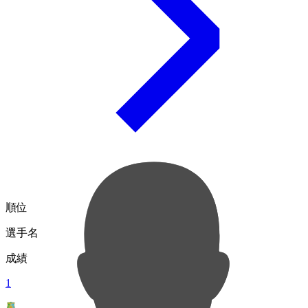
順位
選手名
成績
1