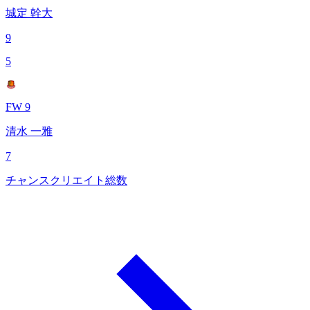
城定 幹大
9
5
FW 9
清水 一雅
7
チャンスクリエイト総数