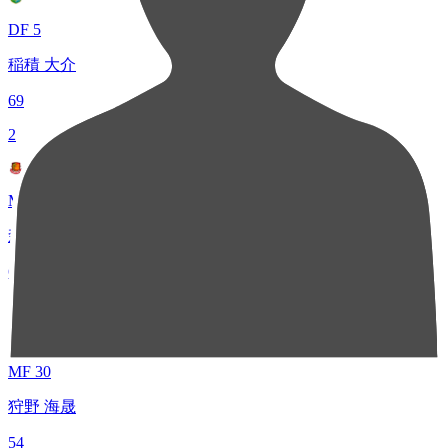
DF 5
稲積 大介
69
2
MF 10
森 晃太
63
3
MF 30
狩野 海晟
54