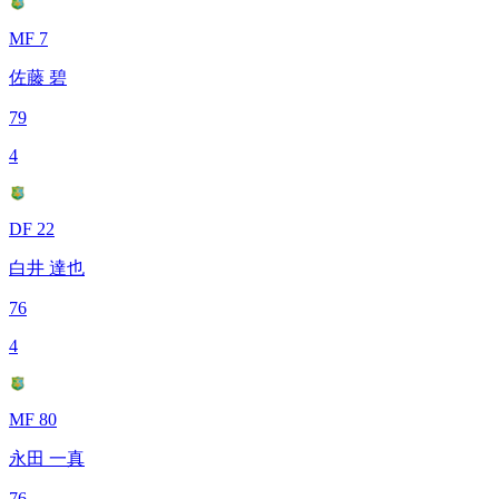
MF 7
佐藤 碧
79
4
DF 22
白井 達也
76
4
MF 80
永田 一真
76