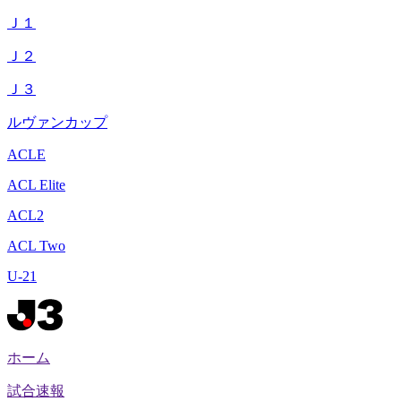
Ｊ１
Ｊ２
Ｊ３
ルヴァンカップ
ACLE
ACL Elite
ACL2
ACL Two
U-21
ホーム
試合速報