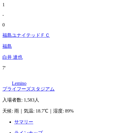
1
-
0
福島ユナイテッドＦＣ
福島
白井 達也
7'
Lemino
プライフーズスタジアム
入場者数
:
1,583人
天候
:
雨
｜
気温
:
18.7℃
｜
湿度
:
89%
サマリー
ラインナップ