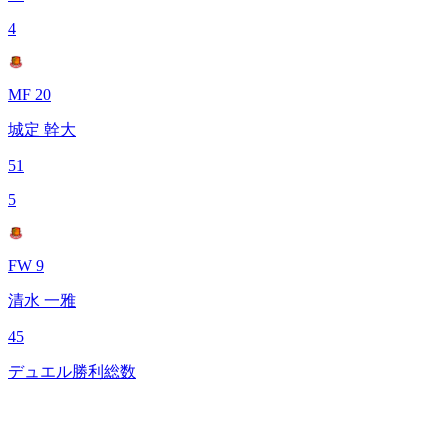
4
MF 20
城定 幹大
51
5
FW 9
清水 一雅
45
デュエル勝利総数