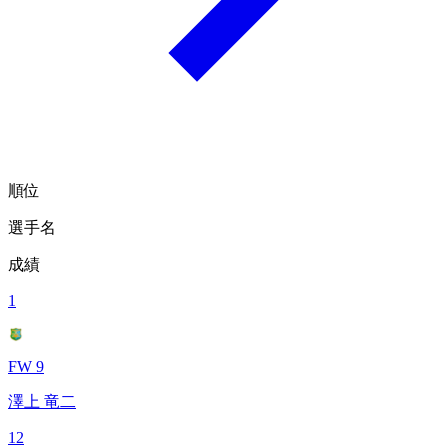
順位
選手名
成績
1
FW 9
澤上 竜二
12