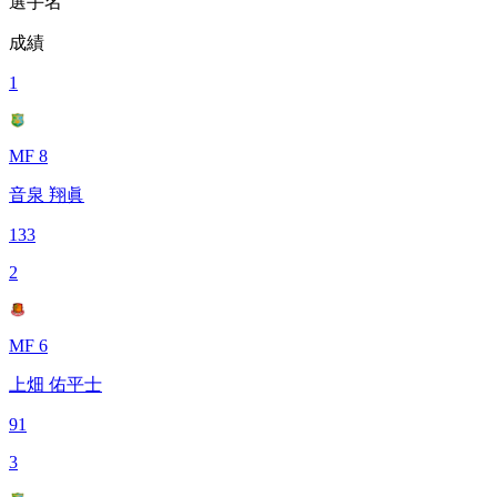
選手名
成績
1
MF 8
音泉 翔眞
133
2
MF 6
上畑 佑平士
91
3