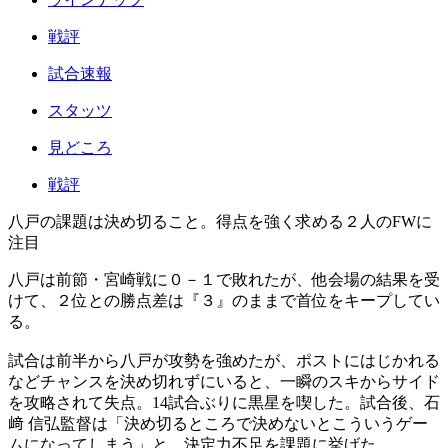
戦評
試合速報
スタッツ
見どころ
戦評
八戸の課題は決め切ること。得点を強く求める２人のFWに
注目
八戸は前節・宮崎戦に０－１で敗れたが、他会場の結果を受
けて、２位との勝点差は『３』のままで首位をキープしてい
る。
試合は前半から八戸が攻勢を強めたが、ポストにはじかれる
などチャンスを決め切れずにいると、一瞬のスキからサイド
を攻略されて失点。14試合ぶりに黒星を喫した。試合後、石
﨑 信弘監督は「決め切るところで決めないとこういうゲー
ムになってしまう」と、決定力不足を課題に挙げた。