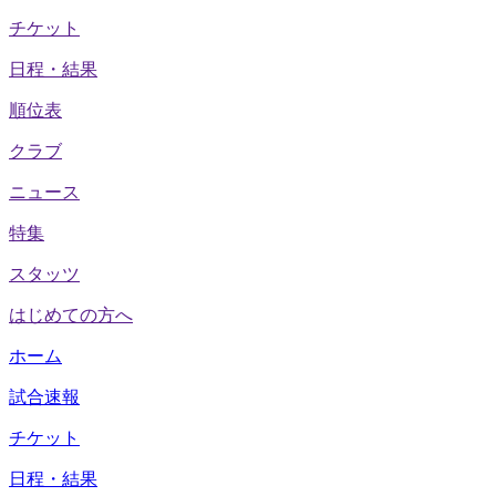
チケット
日程・結果
順位表
クラブ
ニュース
特集
スタッツ
はじめての方へ
ホーム
試合速報
チケット
日程・結果