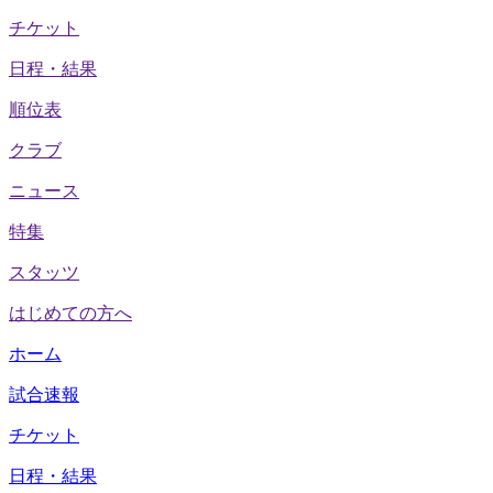
チケット
日程・結果
順位表
クラブ
ニュース
特集
スタッツ
はじめての方へ
ホーム
試合速報
チケット
日程・結果