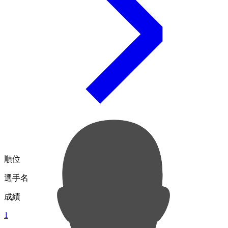
順位
選手名
成績
1