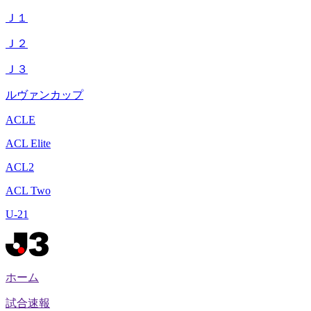
Ｊ１
Ｊ２
Ｊ３
ルヴァンカップ
ACLE
ACL Elite
ACL2
ACL Two
U-21
ホーム
試合速報