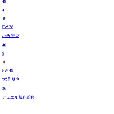
48
4
FW 38
小西 宏登
40
5
FW 49
大澤 朋也
36
デュエル勝利総数