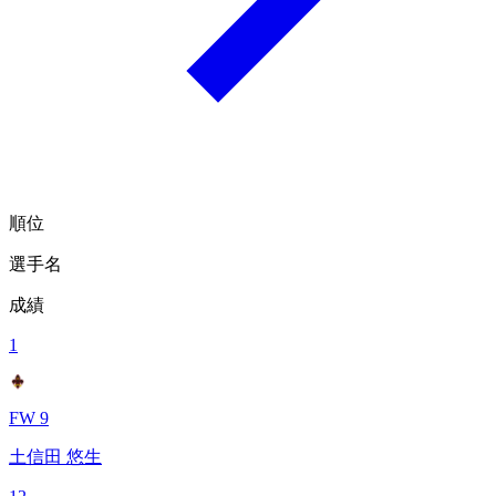
順位
選手名
成績
1
FW 9
土信田 悠生