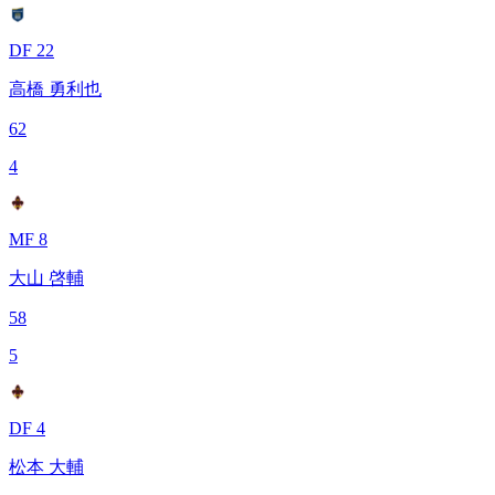
DF 22
高橋 勇利也
62
4
MF 8
大山 啓輔
58
5
DF 4
松本 大輔