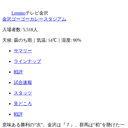
Lemino
テレビ金沢
金沢ゴーゴーカレースタジアム
入場者数
:
5,518人
天候
:
曇のち雨
｜
気温
:
14℃
｜
湿度
:
90%
サマリー
ラインナップ
戦評
試合速報
スタッツ
見どころ
戦評
意味ある勝利の“次”。金沢は『７』、群馬は“初”を懸けた一