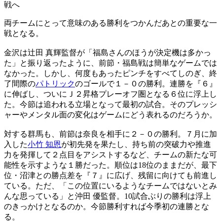
戦へ
両チームにとって意味のある勝利をつかんだあとの重要な一
戦となる。
金沢は辻田 真輝監督が「福島さんのほうが決定機は多かっ
た」と振り返ったように、前節・福島戦は簡単なゲームでは
なかった。しかし、何度もあったピンチをすべてしのぎ、終
了間際の
パトリック
のゴールで１－０の勝利。連勝を『６』
に伸ばし、ついにＪ２昇格プレーオフ圏となる６位に浮上し
た。今節は追われる立場となって最初の試合。そのプレッシ
ャーやメンタル面の変化はゲームにどう表れるのだろうか。
対する群馬も、前節は奈良を相手に２－０の勝利。７月に加
入した
小竹 知恩
が初先発を果たし、持ち前の突破力や推進
力を発揮して２点目をアシストするなど、チームの新たな可
能性を示すような１勝だった。順位は18位のままだが、最下
位・沼津との勝点差を『７』に広げ、残留に向けても前進し
ている。ただ、「この位置にいるようなチームではないとみ
んな思っている」と沖田 優監督。10試合ぶりの勝利は浮上
のきっかけとなるのか。今節勝利すれば今季初の連勝とな
る。