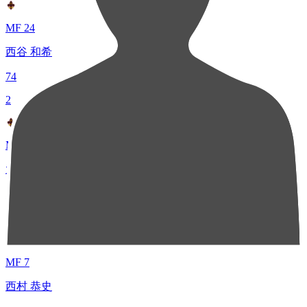
MF 24
西谷 和希
74
2
MF 8
大山 啓輔
50
3
MF 7
西村 恭史