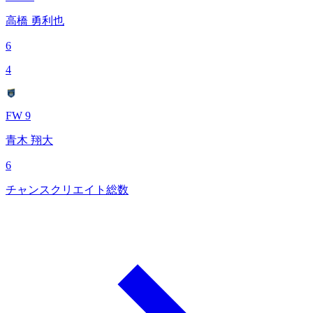
高橋 勇利也
6
4
FW 9
青木 翔大
6
チャンスクリエイト総数