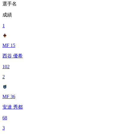
選手名
成績
1
MF 15
西谷 優希
102
2
MF 36
安達 秀都
68
3