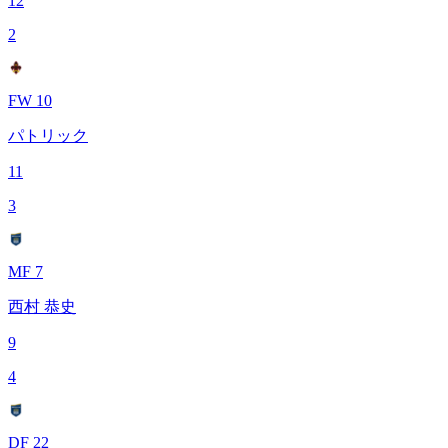
12
2
FW 10
パトリック
11
3
MF 7
西村 恭史
9
4
DF 22