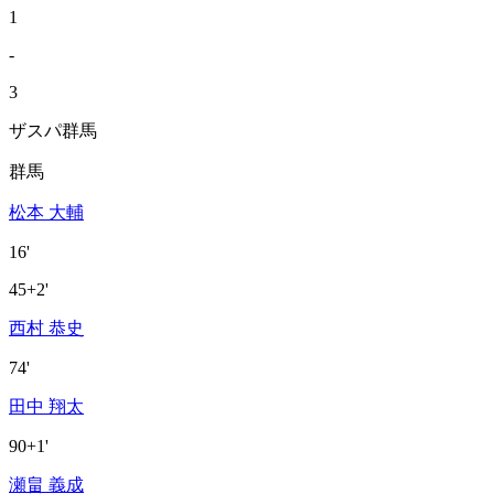
1
-
3
ザスパ群馬
群馬
松本 大輔
16'
45+2'
西村 恭史
74'
田中 翔太
90+1'
瀬畠 義成