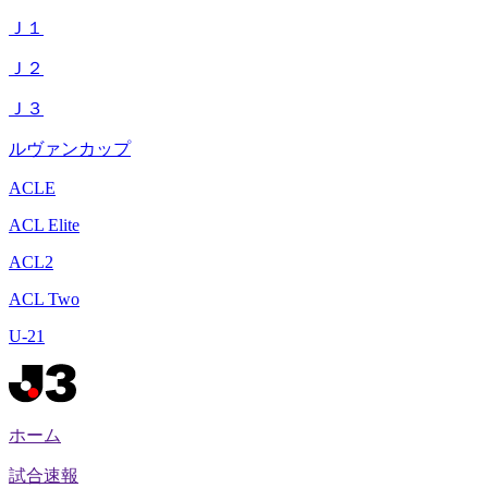
Ｊ１
Ｊ２
Ｊ３
ルヴァンカップ
ACLE
ACL Elite
ACL2
ACL Two
U-21
ホーム
試合速報