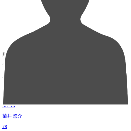
順位
選手名
成績
1
MF 10
菊井 悠介
78