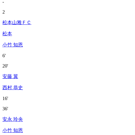
-
2
松本山雅ＦＣ
松本
小竹 知恩
6'
20'
安藤 翼
西村 恭史
16'
36'
安永 玲央
小竹 知恩