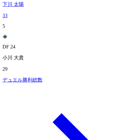
下川 太陽
33
5
DF 24
小川 大貴
29
デュエル勝利総数