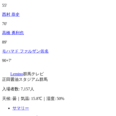
55'
西村 恭史
70'
高橋 勇利也
89'
モハマド ファルザン佐名
90+7'
Lemino
群馬テレビ
正田醤油スタジアム群馬
入場者数
:
7,157人
天候
:
曇
｜
気温
:
15.8℃
｜
湿度
:
50%
サマリー