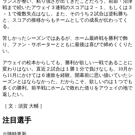
ランスが整い、粘り強さが出てきたことだろう。前節・沼津
戦まで続いたアウェイ３連戦のスコアは２－１、もしくは３
－１で複数失点はなし。また、そのうち２試合は逆転勝ち
と、スコアの推移からもチームとしての成長が伝わってく
る。
苦しかったシーズンではあるが、ホーム最終戦を勝利で飾
り、ファン・サポーターとともに最後は喜びで締めくくりた
い。
アウェイの松本からしても、勝利が欲しい一戦であることに
変わりはない。直近２試合は１勝１分で負けなしも、10月か
ら11月にかけては６連敗を経験。開幕前に思い描いていたシ
ーズンとはならなかった。だからこそ、欲しいのは１つでも
多くの勝利。前半戦にホームで敗れた借りをアウェイの地で
返したい。
［ 文：須賀 大輔 ］
注目選手
※随時更新