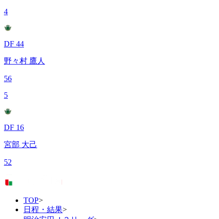
4
DF 44
野々村 鷹人
56
5
DF 16
宮部 大己
52
TOP
>
日程・結果
>