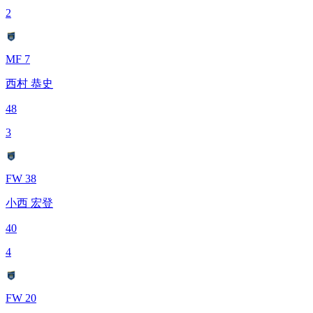
2
MF 7
西村 恭史
48
3
FW 38
小西 宏登
40
4
FW 20