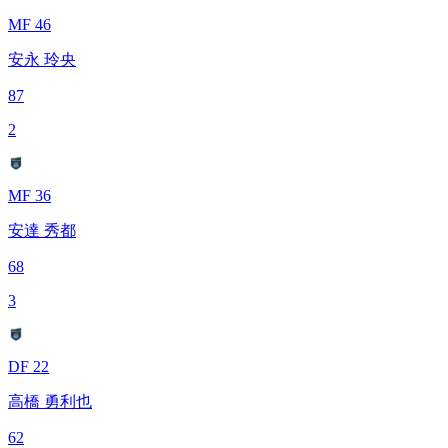
MF 46
安永 玲央
87
2
MF 36
安達 秀都
68
3
DF 22
高橋 勇利也
62