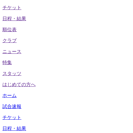
チケット
日程・結果
順位表
クラブ
ニュース
特集
スタッツ
はじめての方へ
ホーム
試合速報
チケット
日程・結果