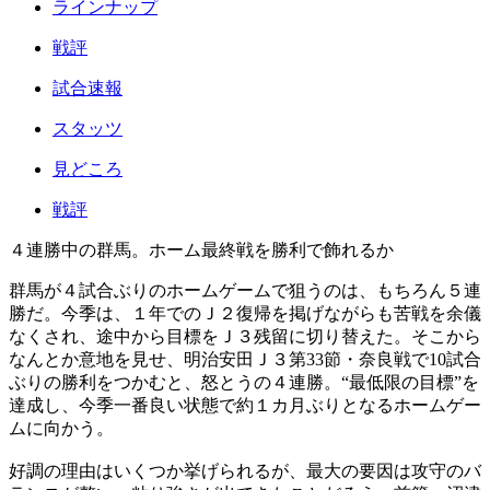
ラインナップ
戦評
試合速報
スタッツ
見どころ
戦評
４連勝中の群馬。ホーム最終戦を勝利で飾れるか
群馬が４試合ぶりのホームゲームで狙うのは、もちろん５連
勝だ。今季は、１年でのＪ２復帰を掲げながらも苦戦を余儀
なくされ、途中から目標をＪ３残留に切り替えた。そこから
なんとか意地を見せ、明治安田Ｊ３第33節・奈良戦で10試合
ぶりの勝利をつかむと、怒とうの４連勝。“最低限の目標”を
達成し、今季一番良い状態で約１カ月ぶりとなるホームゲー
ムに向かう。
好調の理由はいくつか挙げられるが、最大の要因は攻守のバ