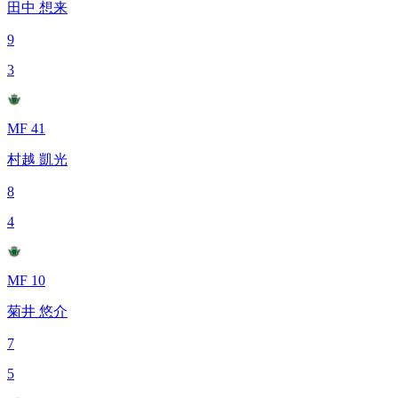
田中 想来
9
3
MF 41
村越 凱光
8
4
MF 10
菊井 悠介
7
5