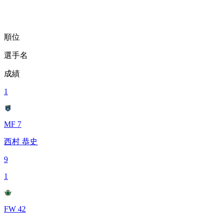
順位
選手名
成績
1
MF 7
西村 恭史
9
1
FW 42