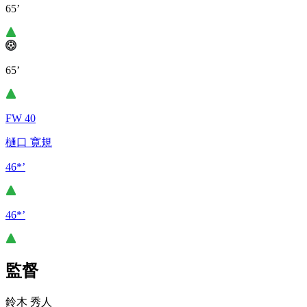
65’
65’
FW 40
樋口 寛規
46*’
46*’
監督
鈴木 秀人