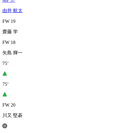
MF 37
由井 航太
FW 19
齋藤 学
FW 18
矢島 輝一
75’
75’
FW 20
川又 堅碁