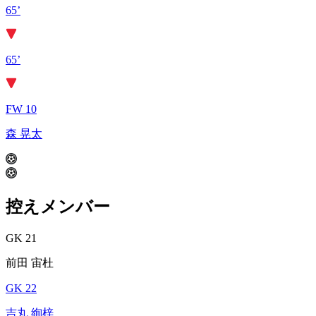
65’
65’
FW 10
森 晃太
控えメンバー
GK 21
前田 宙杜
GK 22
吉丸 絢梓