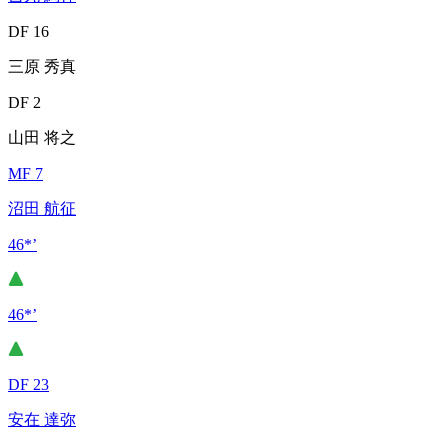
DF 16
三原 秀真
DF 2
山田 将之
MF 7
沼田 航征
46*’
46*’
DF 23
安在 達弥