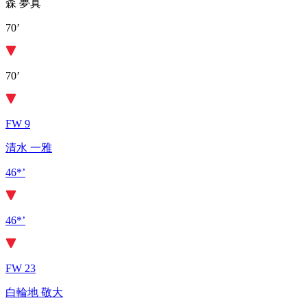
森 夢真
70’
70’
FW 9
清水 一雅
46*’
46*’
FW 23
白輪地 敬大