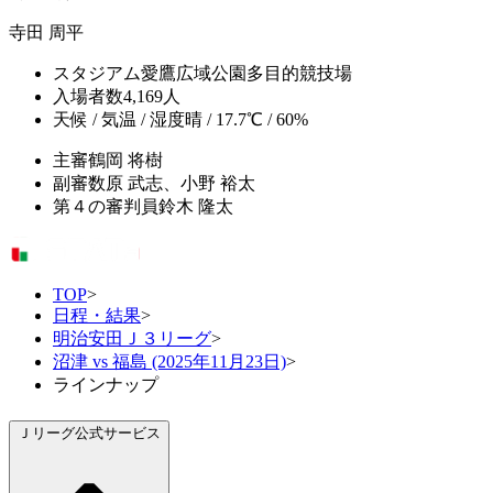
寺田 周平
スタジアム
愛鷹広域公園多目的競技場
入場者数
4,169人
天候 / 気温 / 湿度
晴 / 17.7℃ / 60%
主審
鶴岡 将樹
副審
数原 武志、小野 裕太
第４の審判員
鈴木 隆太
TOP
>
日程・結果
>
明治安田Ｊ３リーグ
>
沼津 vs 福島 (2025年11月23日)
>
ラインナップ
Ｊリーグ公式サービス