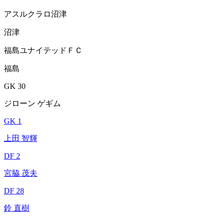
アスルクラロ沼津
沼津
福島ユナイテッドＦＣ
福島
GK 30
ジローン ゲギム
GK 1
上田 智輝
DF 2
宮脇 茂夫
DF 28
鈴 直樹