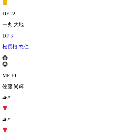
DF 22
一丸 大地
DF 3
松長根 悠仁
MF 10
佐藤 尚輝
46*’
46*’