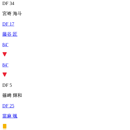
DF 34
宮㟢 海斗
DF 17
藤谷 匠
84’
84’
DF 5
篠﨑 輝和
DF 25
當麻 颯