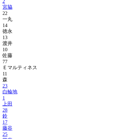
2
宮脇
22
一丸
14
徳永
13
渡井
10
佐藤
77
Ｅマルティネス
11
森
23
白輪地
1
上田
28
鈴
17
藤谷
25