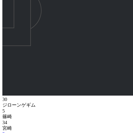
30
ジローンゲギム
5
篠崎
34
宮崎