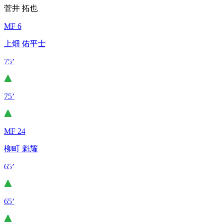
菅井 拓也
MF 6
上畑 佑平士
75’
75’
MF 24
柳町 魁耀
65’
65’