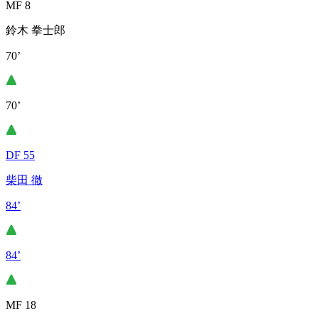
MF 8
鈴木 拳士郎
70’
70’
DF 55
柴田 徹
84’
84’
MF 18