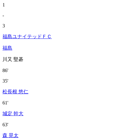
1
-
3
福島ユナイテッドＦＣ
福島
川又 堅碁
86'
35'
松長根 悠仁
61'
城定 幹大
63'
森 晃太