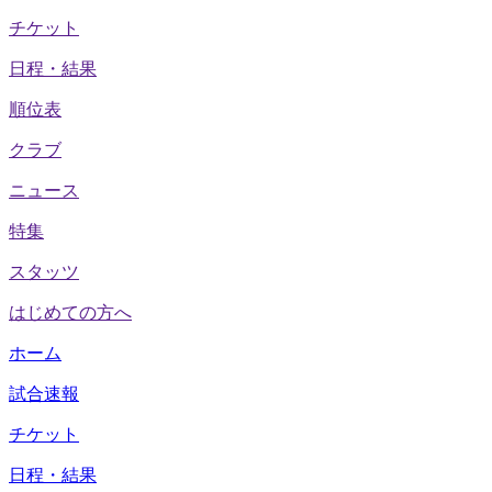
チケット
日程・結果
順位表
クラブ
ニュース
特集
スタッツ
はじめての方へ
ホーム
試合速報
チケット
日程・結果