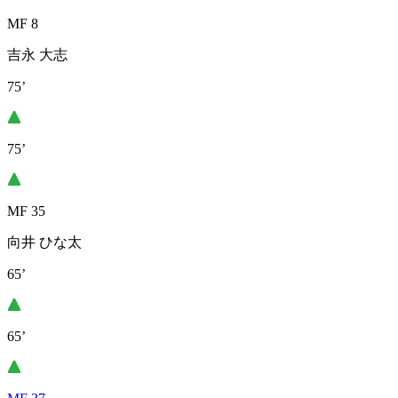
MF 8
吉永 大志
75’
75’
MF 35
向井 ひな太
65’
65’