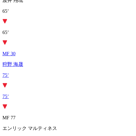
渡井 翔琉
65’
65’
MF 30
狩野 海晟
75’
75’
MF 77
エンリック マルティネス