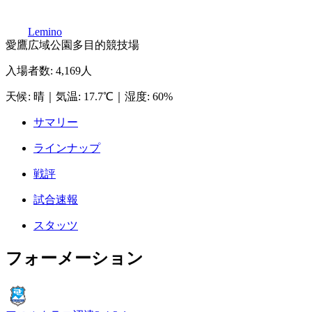
Lemino
愛鷹広域公園多目的競技場
入場者数
:
4,169人
天候
:
晴
｜
気温
:
17.7℃
｜
湿度
:
60%
サマリー
ラインナップ
戦評
試合速報
スタッツ
フォーメーション