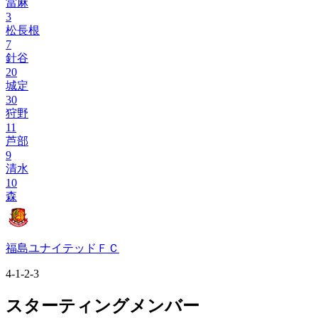
當麻
3
松長根
7
針谷
20
城定
30
狩野
11
芦部
9
清水
10
森
福島ユナイテッドＦＣ
4-1-2-3
スターティングメンバー