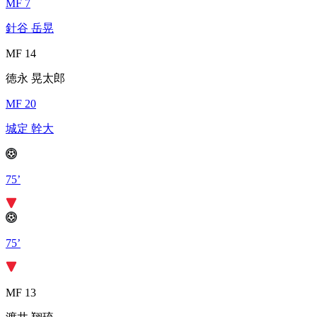
MF 7
針谷 岳晃
MF 14
徳永 晃太郎
MF 20
城定 幹大
75’
75’
MF 13