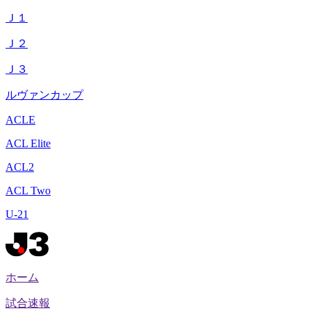
Ｊ１
Ｊ２
Ｊ３
ルヴァンカップ
ACLE
ACL Elite
ACL2
ACL Two
U-21
ホーム
試合速報