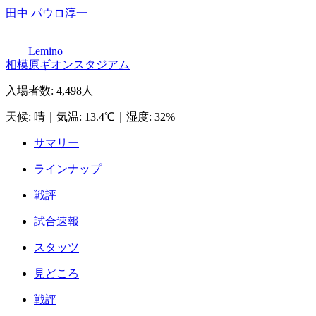
田中 パウロ淳一
Lemino
相模原ギオンスタジアム
入場者数
:
4,498人
天候
:
晴
｜
気温
:
13.4℃
｜
湿度
:
32%
サマリー
ラインナップ
戦評
試合速報
スタッツ
見どころ
戦評