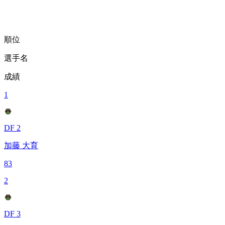
順位
選手名
成績
1
DF 2
加藤 大育
83
2
DF 3