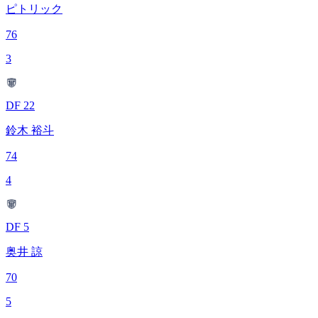
ピトリック
76
3
DF 22
鈴木 裕斗
74
4
DF 5
奥井 諒
70
5