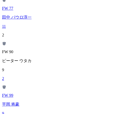
FW 77
田中 パウロ淳一
11
2
FW 90
ピーター ウタカ
9
2
FW 99
平岡 将豪
9