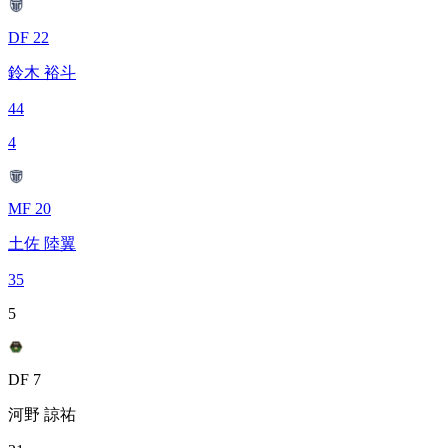
DF 22
鈴木 裕斗
44
4
MF 20
土佐 陸翼
35
5
DF 7
河野 諒祐