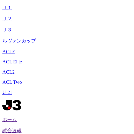
Ｊ１
Ｊ２
Ｊ３
ルヴァンカップ
ACLE
ACL Elite
ACL2
ACL Two
U-21
ホーム
試合速報