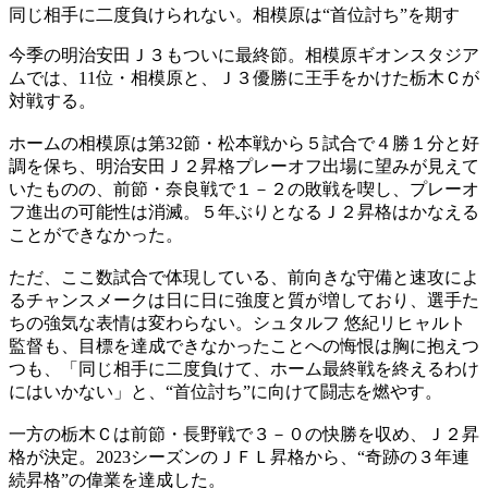
同じ相手に二度負けられない。相模原は“首位討ち”を期す
今季の明治安田Ｊ３もついに最終節。相模原ギオンスタジア
ムでは、11位・相模原と、Ｊ３優勝に王手をかけた栃木Ｃが
対戦する。
ホームの相模原は第32節・松本戦から５試合で４勝１分と好
調を保ち、明治安田Ｊ２昇格プレーオフ出場に望みが見えて
いたものの、前節・奈良戦で１－２の敗戦を喫し、プレーオ
フ進出の可能性は消滅。５年ぶりとなるＪ２昇格はかなえる
ことができなかった。
ただ、ここ数試合で体現している、前向きな守備と速攻によ
るチャンスメークは日に日に強度と質が増しており、選手た
ちの強気な表情は変わらない。シュタルフ 悠紀リヒャルト
監督も、目標を達成できなかったことへの悔恨は胸に抱えつ
つも、「同じ相手に二度負けて、ホーム最終戦を終えるわけ
にはいかない」と、“首位討ち”に向けて闘志を燃やす。
一方の栃木Ｃは前節・長野戦で３－０の快勝を収め、Ｊ２昇
格が決定。2023シーズンのＪＦＬ昇格から、“奇跡の３年連
続昇格”の偉業を達成した。