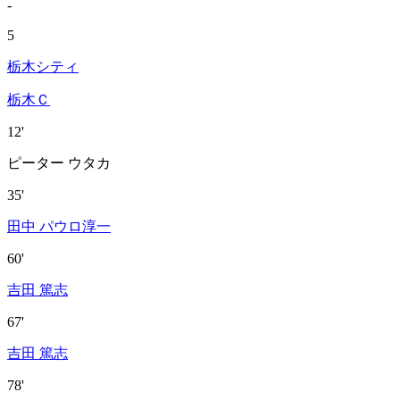
-
5
栃木シティ
栃木Ｃ
12'
ピーター ウタカ
35'
田中 パウロ淳一
60'
吉田 篤志
67'
吉田 篤志
78'