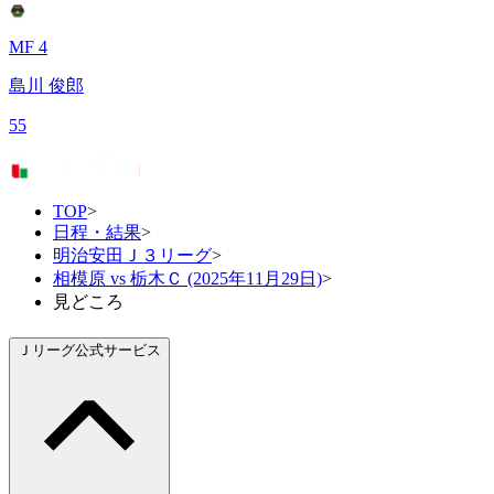
MF 4
島川 俊郎
55
TOP
>
日程・結果
>
明治安田Ｊ３リーグ
>
相模原 vs 栃木Ｃ (2025年11月29日)
>
見どころ
Ｊリーグ公式サービス