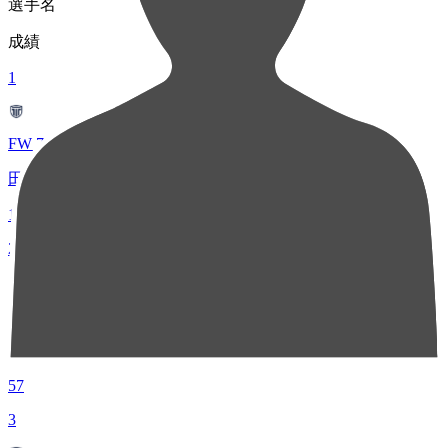
選手名
成績
1
FW 77
田中 パウロ淳一
128
2
MF 10
岡庭 裕貴
57
3