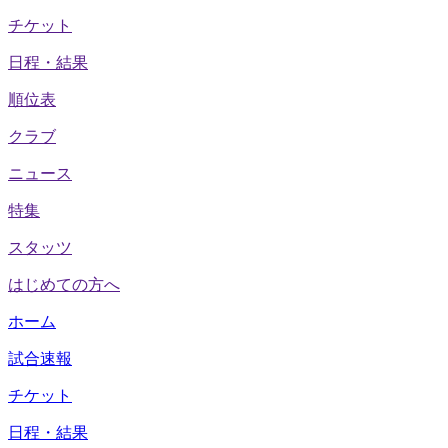
チケット
日程・結果
順位表
クラブ
ニュース
特集
スタッツ
はじめての方へ
ホーム
試合速報
チケット
日程・結果