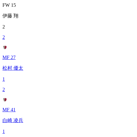
FW 15
伊藤 翔
2
2
MF 27
松村 優太
1
2
MF 41
白崎 凌兵
1