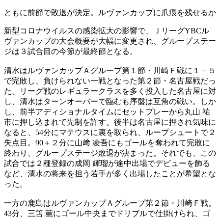
ともに前節で敗退が決定。ルヴァンカップに爪痕を残せるか
新型コロナウイルスの感染拡大の影響で、ＪリーグYBCル
ヴァンカップの大会概要が大幅に変更され、グループステー
ジは３試合目の今節が最終節となる。
清水はルヴァンカップＡグループ第１節・川崎Ｆ戦に１－５
で完敗し、負けられない一戦となった第２節・名古屋戦だっ
た。リーグ戦のレギュラークラスを多く投入した名古屋に対
し、清水はターンオーバーで臨むも序盤は互角の戦い。しか
し、前半アディショナルタイムにセットプレーから丸山 祐
市に押し込まれて先制を許す。後半は名古屋に押され気味に
なると、54分にマテウスに裏を取られ、ループシュートで２
失点目。90＋２分に山﨑 凌吾にもゴールを奪われて完敗に
終わり、グループステージ敗退が決まった。それでも、この
試合では２種登録の成岡 輝瑠が途中出場でデビューを飾る
など、清水の将来を担う若手が多く出場したことが希望とな
った。
一方の鹿島はルヴァンカップＡグループ第２節・川崎Ｆ戦。
43分、三笘 薫にゴール中央までドリブルで仕掛けられ、ゴ