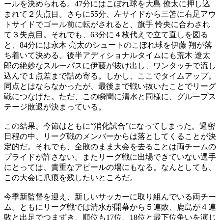
ールを決められる。47分にはこぼれ球を大島 僚太に押し込
まれて２失点目。さらに55分、左サイドから三笘に右足アウ
トサイドでゴール前に転がされると、旗手 怜央に合わされ
て３失点目。それでも、63分に４枚代えで立て直しを図る
と、84分には永木 亮太のシュートのこぼれ球を伊藤 翔が落
ち着いて決める。後半アディショナルタイムにも荒木 遼太
郎の絶妙なスルーパスに伊藤が抜け出し、ワンタッチで流し
込んで１点差まで詰め寄る。しかし、ここでタイムアップ。
同点とはならなかったが、最後まで戦い抜いたことでリーグ
戦につなげた。ただ、この瞬間に清水と同様に、グループス
テージ敗退が決まっている。
この結果、今節はともに“消化試合”になってしまった。過密
日程の中、リーグ戦のメンバーからは落としてくることが決
定的だ。それでも、全敗のまま大会を去ることは両チームの
プライドが許さない。またリーグ戦に出場できていない選手
にとっては、貴重なアピールの場にもなる。なんとしても、
この大会に爪痕を残したいところだ。
今季新監督を迎え、新しいサッカーに取り組んでいる両チー
ム。ともにリーグ戦では清水が開幕から５連敗、鹿島が４連
敗と出足でつまずき、順位も17位、18位と最下位争いを演じ