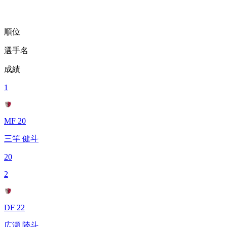
順位
選手名
成績
1
MF 20
三竿 健斗
20
2
DF 22
広瀬 陸斗