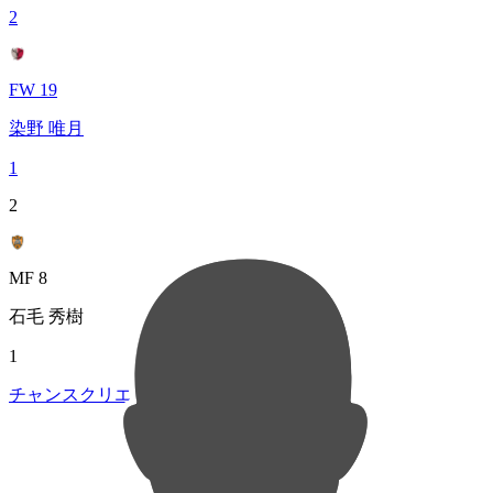
2
FW 19
染野 唯月
1
2
MF 8
石毛 秀樹
1
チャンスクリエイト総数