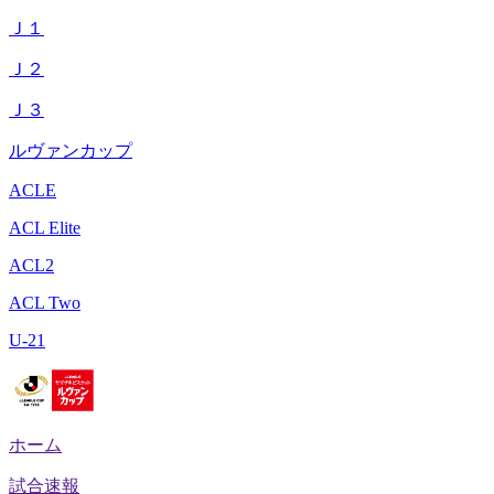
Ｊ１
Ｊ２
Ｊ３
ルヴァンカップ
ACLE
ACL Elite
ACL2
ACL Two
U-21
ホーム
試合速報