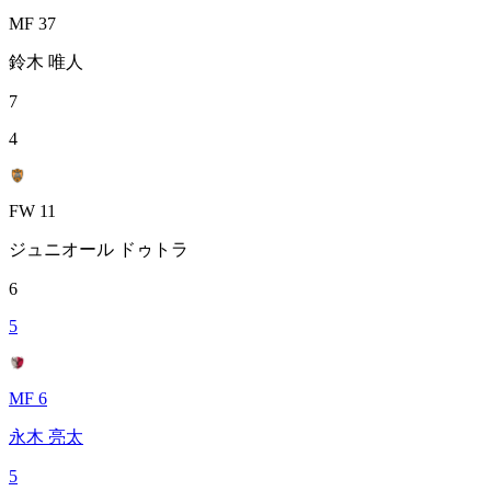
MF 37
鈴木 唯人
7
4
FW 11
ジュニオール ドゥトラ
6
5
MF 6
永木 亮太
5