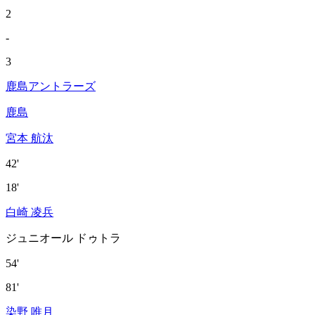
2
-
3
鹿島アントラーズ
鹿島
宮本 航汰
42'
18'
白崎 凌兵
ジュニオール ドゥトラ
54'
81'
染野 唯月