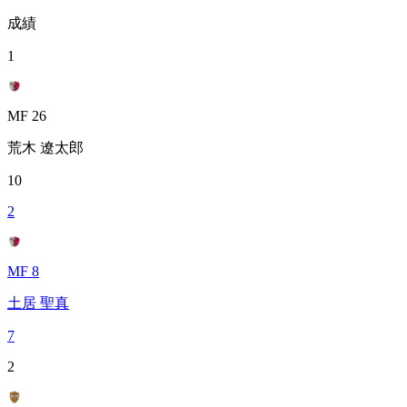
成績
1
MF 26
荒木 遼太郎
10
2
MF 8
土居 聖真
7
2