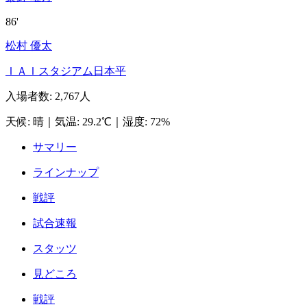
86'
松村 優太
ＩＡＩスタジアム日本平
入場者数
:
2,767人
天候
:
晴
｜
気温
:
29.2℃
｜
湿度
:
72%
サマリー
ラインナップ
戦評
試合速報
スタッツ
見どころ
戦評