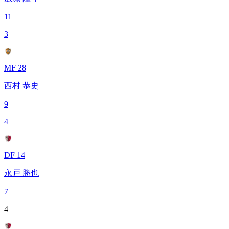
11
3
MF 28
西村 恭史
9
4
DF 14
永戸 勝也
7
4