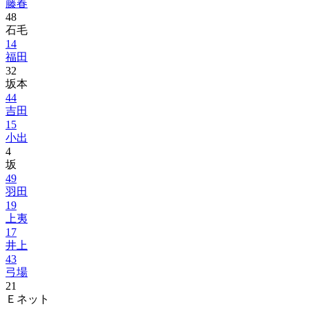
藤春
48
石毛
14
福田
32
坂本
44
吉田
15
小出
4
坂
49
羽田
19
上夷
17
井上
43
弓場
21
Ｅネット