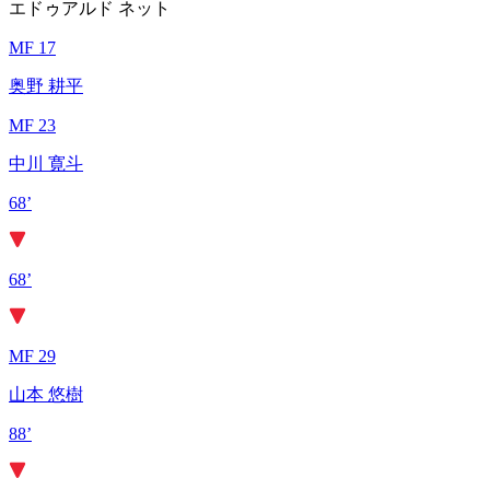
エドゥアルド ネット
MF 17
奥野 耕平
MF 23
中川 寛斗
68’
68’
MF 29
山本 悠樹
88’