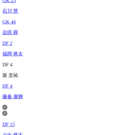
GK 25
石川 慧
GK 44
吉田 舜
DF 2
福岡 将太
DF 4
坂 圭祐
DF 4
藤春 廣輝
DF 15
小出 悠太