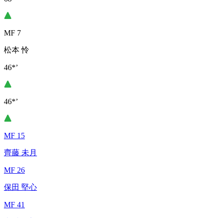
MF 7
松本 怜
46*’
46*’
MF 15
齊藤 未月
MF 26
保田 堅心
MF 41