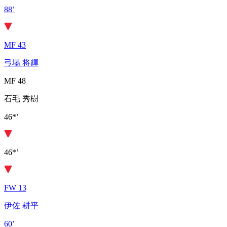
88’
MF 43
弓場 将輝
MF 48
石毛 秀樹
46*’
46*’
FW 13
伊佐 耕平
60’