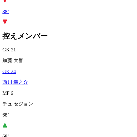
88’
控えメンバー
GK 21
加藤 大智
GK 24
西川 幸之介
MF 6
チュ セジョン
68’
68’