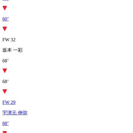
60’
FW 32
坂本 一彩
68’
68’
FW 29
宇津元 伸弥
88’