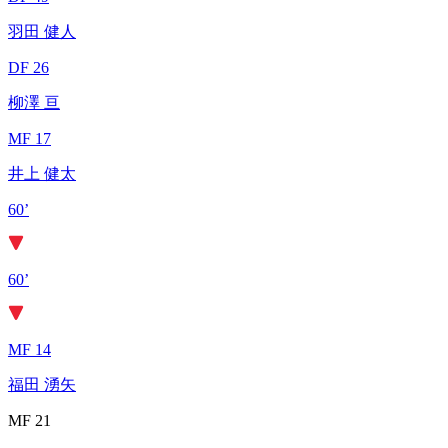
羽田 健人
DF 26
柳澤 亘
MF 17
井上 健太
60’
60’
MF 14
福田 湧矢
MF 21