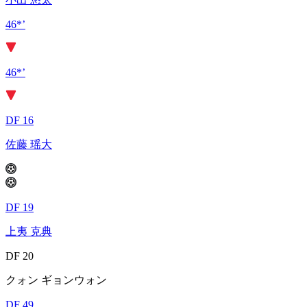
46*’
46*’
DF 16
佐藤 瑶大
DF 19
上夷 克典
DF 20
クォン ギョンウォン
DF 49