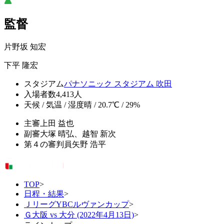
監督
片野坂 知宏
下平 隆宏
スタジアム
パナソニック スタジアム 吹田
入場者数
4,413人
天候 / 気温 / 湿度
晴 / 20.7℃ / 29%
主審
上田 益也
副審
大塚 晴弘、越智 新次
第４の審判員
矢野 浩平
TOP
>
日程・結果
>
ＪリーグYBCルヴァンカップ
>
Ｇ大阪 vs 大分 (2022年4月13日)
>