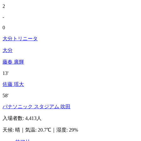
2
-
0
大分トリニータ
大分
藤春 廣輝
13'
佐藤 瑶大
58'
パナソニック スタジアム 吹田
入場者数
:
4,413人
天候
:
晴
｜
気温
:
20.7℃
｜
湿度
:
29%