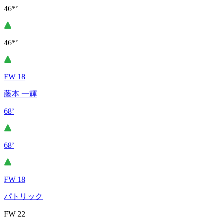
46*’
46*’
FW 18
藤本 一輝
68’
68’
FW 18
パトリック
FW 22