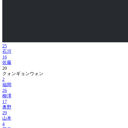
25
石川
16
佐藤
20
クォンギョンウォン
2
福岡
26
柳澤
17
奥野
29
山本
4