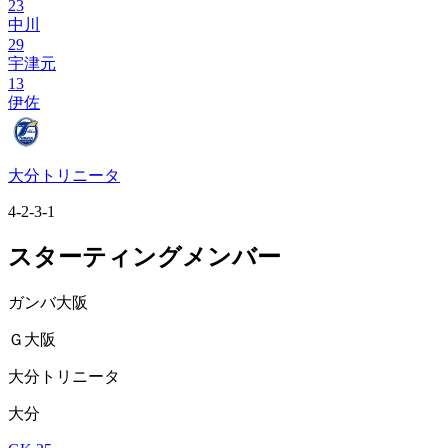
23
中川
29
宇津元
13
伊佐
大分トリニータ
4-2-3-1
スターティングメンバー
ガンバ大阪
Ｇ大阪
大分トリニータ
大分