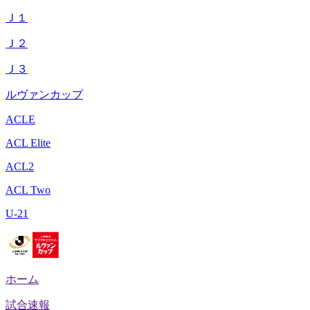
Ｊ１
Ｊ２
Ｊ３
ルヴァンカップ
ACLE
ACL Elite
ACL2
ACL Two
U-21
ホーム
試合速報