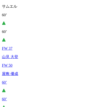
サムエル
60’
60’
FW 37
山見 大登
FW 50
屋敷 優成
60’
60’