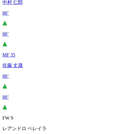
中村 仁郎
88’
88’
MF 35
佐藤 丈晟
88’
88’
FW 9
レアンドロ ペレイラ