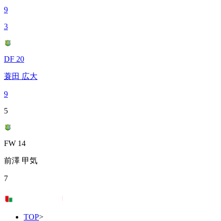
9
3
DF 20
蓑田 広大
9
5
FW 14
前澤 甲気
7
TOP
>