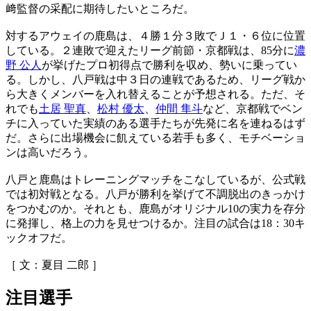
﨑監督の采配に期待したいところだ。
対するアウェイの鹿島は、４勝１分３敗でＪ１・６位に位置
している。２連敗で迎えたリーグ前節・京都戦は、85分に
濃
野 公人
が挙げたプロ初得点で勝利を収め、勢いに乗ってい
る。しかし、八戸戦は中３日の連戦であるため、リーグ戦か
ら大きくメンバーを入れ替えることが予想される。ただ、そ
れでも
土居 聖真
、
松村 優太
、
仲間 隼斗
など、京都戦でベン
チに入っていた実績のある選手たちが先発に名を連ねるはず
だ。さらに出場機会に飢えている若手も多く、モチベーショ
ンは高いだろう。
八戸と鹿島はトレーニングマッチをこなしているが、公式戦
では初対戦となる。八戸が勝利を挙げて不調脱出のきっかけ
をつかむのか。それとも、鹿島がオリジナル10の実力を存分
に発揮し、格上の力を見せつけるか。注目の試合は18：30キ
ックオフだ。
［ 文：夏目 二郎 ］
注目選手