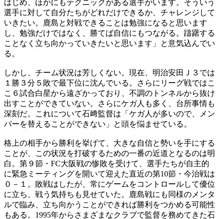
はじめ、ほかにもテクニックがある選手がいます。そういう
選手に対して自分たちがどれだけできるか、チャレンジして
いきたい。鹿島と対戦できることは勉強になると思います
し、勉強だけではなく、勝てば自信にもつながる。躊躇する
ことなく立ち向かっていきたいと思います」と意気込んでい
る。
しかし、チーム状況は芳しくない。現在、明治安田Ｊ３では
１勝３分５敗で最下位に沈んでいる。さらにリーグ戦ではこ
こ６試合白星から遠ざかっており、不調のトンネルから抜け
出すことができていない。さらにケガ人も多く、台所事情も
深刻だ。これについて石﨑監督は「ケガ人が多いので、メン
バーを替えることができない」と頭を悩ませている。
格上の相手から勝利を挙げて、大きな自信と勢いを手にする
ことが、この状況を打破するための一番の近道となるのは明
白。第９節・FC大阪戦の惨敗を受けて、選手たちが自主的
に緊急ミーティングを開いて迎えた直近の第10節・今治戦は
０－１。敗戦はしたが、常にゲームをコントロールして優位
に立ち、戦う気持ちも見せていた。鹿島戦にも同様のメンタ
ルで臨み、立ち向かうことができれば勝利をつかめる可能性
もある。1995年からさまざまなクラブで監督を務めてきた石