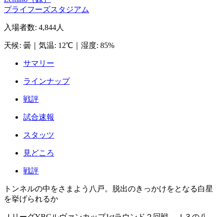
プライフーズスタジアム
入場者数
:
4,844人
天候
:
曇
｜
気温
:
12℃
｜
湿度
:
85%
サマリー
ラインナップ
戦評
試合速報
スタッツ
見どころ
戦評
トンネルの中をさまよう八戸。脱出のきっかけをとなる白星
を挙げられるか
ＪリーグYBCルヴァンカップ1stラウンド２回戦。Ｊ３の八