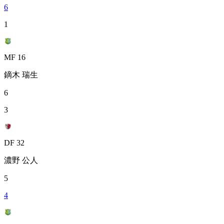
6
1
MF 16
鏑木 瑞生
6
3
DF 32
濃野 公人
5
4