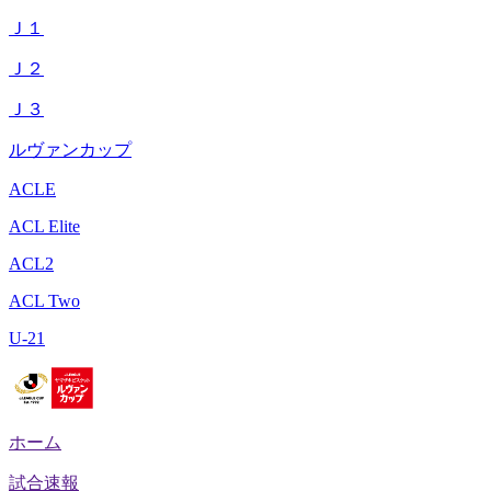
Ｊ１
Ｊ２
Ｊ３
ルヴァンカップ
ACLE
ACL Elite
ACL2
ACL Two
U-21
ホーム
試合速報