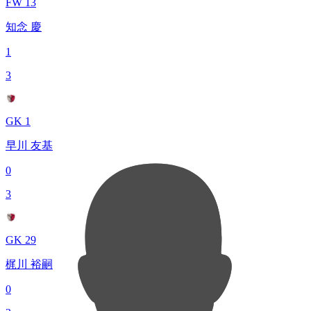
FW 13
知念 慶
1
3
GK 1
早川 友基
0
3
GK 29
梶川 裕嗣
0