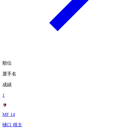
順位
選手名
成績
1
MF 14
樋口 雄太