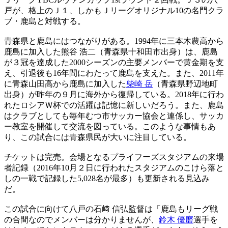
戸が、格上のＪ１、しかもＪリーグオリジナル10の名門クラ
ブ・鹿島と対戦する。
青森県と鹿島にはつながりがある。1994年に三本木農高から
鹿島に加入した熊谷 浩二（青森県十和田市出身）は、鹿島
が３冠を達成した2000シーズンの主要メンバーで黄金期を支
え、引退後も16年間にわたって鹿島を支えた。また、2011年
に青森山田高から鹿島に加入した
柴崎 岳
（青森県野辺地町
出身）が昨年の９月に海外から復帰している。2018年に行わ
れたロシアＷ杯での活躍は記憶に新しいだろう。また、鹿島
はクラブとしても毎年むつ市サッカー協会と連係し、サッカ
ー教室を開催して交流を図っている。このような事情もあ
り、この試合には青森県民が大いに注目している。
チケットは完売。会場となるプライフーズスタジアムの来場
者記録（2016年10月２日に行われたスタジアムのこけら落と
しの一戦で記録した5,028名が最多）も更新される見込み
だ。
この試合に向けて八戸の石﨑 信弘監督は「鹿島もリーグ戦
の合間なのでメンバーは分かりませんが、
鈴木 優磨
選手を