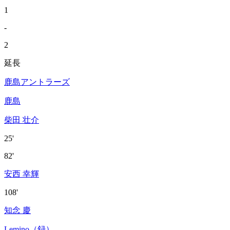
1
-
2
延長
鹿島アントラーズ
鹿島
柴田 壮介
25'
82'
安西 幸輝
108'
知念 慶
Lemino（録）