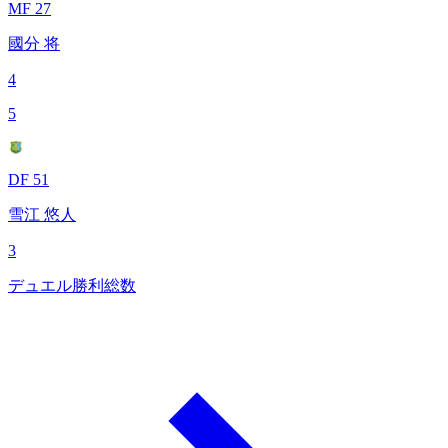
MF 27
國分 将
4
5
DF 51
雪江 悠人
3
デュエル勝利総数