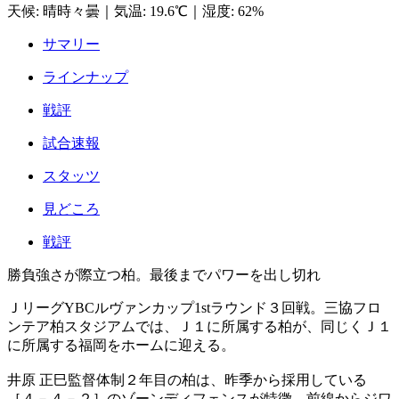
天候
:
晴時々曇
｜
気温
:
19.6℃
｜
湿度
:
62%
サマリー
ラインナップ
戦評
試合速報
スタッツ
見どころ
戦評
勝負強さが際立つ柏。最後までパワーを出し切れ
ＪリーグYBCルヴァンカップ1stラウンド３回戦。三協フロ
ンテア柏スタジアムでは、Ｊ１に所属する柏が、同じくＪ１
に所属する福岡をホームに迎える。
井原 正巳監督体制２年目の柏は、昨季から採用している
［４－４－２］のゾーンディフェンスが特徴。前線からジワ