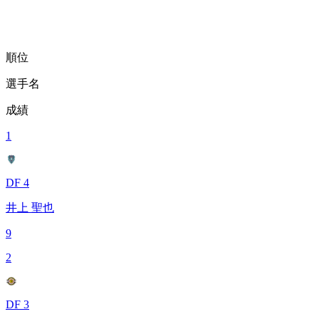
順位
選手名
成績
1
DF 4
井上 聖也
9
2
DF 3