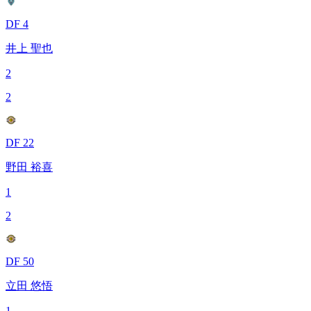
DF 4
井上 聖也
2
2
DF 22
野田 裕喜
1
2
DF 50
立田 悠悟
1