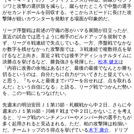
ジワと攻撃の選択肢を減らし、蹴らせたところで中盤の選手
がセカンドボールを回収する。そこからスピードに長けた攻
撃陣が鋭いカウンターを発動する場面が印象的だ。
リーグ序盤戦は前述の守備の形がハマる展開が目立ったが、
直近の試合では思うように相手のビルドアップを規制でき
ず、リーグ６戦連続で失点している。一方、序盤戦でなかな
か数字を残せなかった攻撃面では、３戦連続で複数得点を挙
げるなど上向き。直近２戦では後半アディショナルタイムに
決勝点を挙げるなど、勝負強さを発揮した。
松本 健太
は
「内容に改善の余地はあるけど、最後の最後でなんとか勝ち
切るというのは、自分たちに自力がついてきたと捉えていい
と思う。『ちゃんと最後までパワーを出せれば、点を取れる
んだ』という自信になる」と語る。リーグ戦でつかんだ勢い
を、この一戦にもつなげたい。
先週末の明治安田Ｊ１第15節・札幌戦から中２日、さらに今
週末のＪ１第16節・川崎Ｆ戦まで中２日しかないことを考え
ると、リーグ戦のベンチメンバーやメンバー外の選手たちが
多く起用されると見込まれる。ただ、柏の攻撃陣は粒揃い
だ。チームトップの５得点を挙げている
木下 康介
、ドリブ