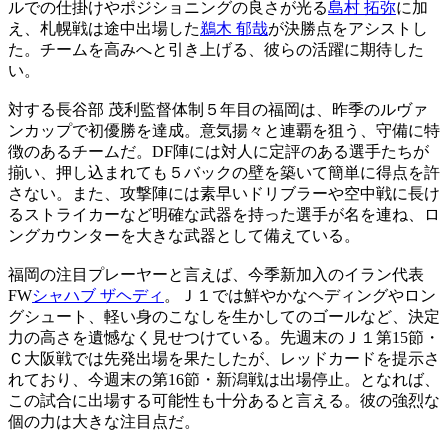
ルでの仕掛けやポジショニングの良さが光る
島村 拓弥
に加
え、札幌戦は途中出場した
鵜木 郁哉
が決勝点をアシストし
た。チームを高みへと引き上げる、彼らの活躍に期待した
い。
対する長谷部 茂利監督体制５年目の福岡は、昨季のルヴァ
ンカップで初優勝を達成。意気揚々と連覇を狙う、守備に特
徴のあるチームだ。DF陣には対人に定評のある選手たちが
揃い、押し込まれても５バックの壁を築いて簡単に得点を許
さない。また、攻撃陣には素早いドリブラーや空中戦に長け
るストライカーなど明確な武器を持った選手が名を連ね、ロ
ングカウンターを大きな武器として備えている。
福岡の注目プレーヤーと言えば、今季新加入のイラン代表
FW
シャハブ ザヘディ
。Ｊ１では鮮やかなヘディングやロン
グシュート、軽い身のこなしを生かしてのゴールなど、決定
力の高さを遺憾なく見せつけている。先週末のＪ１第15節・
Ｃ大阪戦では先発出場を果たしたが、レッドカードを提示さ
れており、今週末の第16節・新潟戦は出場停止。となれば、
この試合に出場する可能性も十分あると言える。彼の強烈な
個の力は大きな注目点だ。