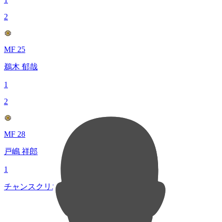
2
MF 25
鵜木 郁哉
1
2
MF 28
戸嶋 祥郎
1
チャンスクリエイト総数