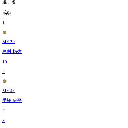
選手名
成績
1
MF 29
島村 拓弥
10
2
MF 37
手塚 康平
7
3