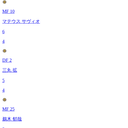
MF 10
マテウス サヴィオ
6
4
DF 2
三丸 拡
5
4
MF 25
鵜木 郁哉