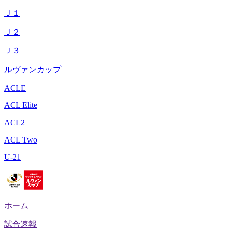
Ｊ１
Ｊ２
Ｊ３
ルヴァンカップ
ACLE
ACL Elite
ACL2
ACL Two
U-21
ホーム
試合速報