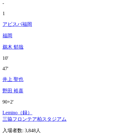
-
1
アビスパ福岡
福岡
鵜木 郁哉
10'
47'
井上 聖也
野田 裕喜
90+2'
Lemino（録）
三協フロンテア柏スタジアム
入場者数
:
3,848人