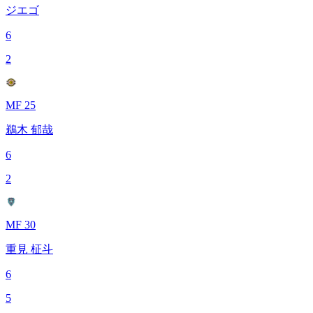
ジエゴ
6
2
MF 25
鵜木 郁哉
6
2
MF 30
重見 柾斗
6
5