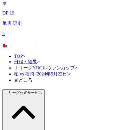
DF 19
亀川 諒史
5
TOP
>
日程・結果
>
ＪリーグYBCルヴァンカップ
>
柏 vs 福岡 (2024年5月22日)
>
見どころ
Ｊリーグ公式サービス