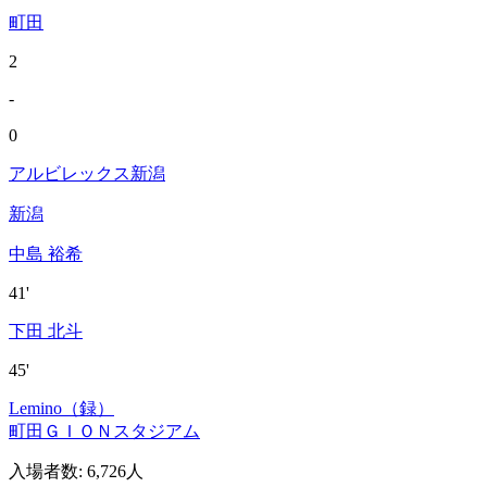
町田
2
-
0
アルビレックス新潟
新潟
中島 裕希
41'
下田 北斗
45'
Lemino（録）
町田ＧＩＯＮスタジアム
入場者数
:
6,726人