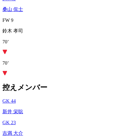
桑山 侃士
FW 9
鈴木 孝司
70’
70’
控えメンバー
GK 44
新井 栄聡
GK 23
吉満 大介