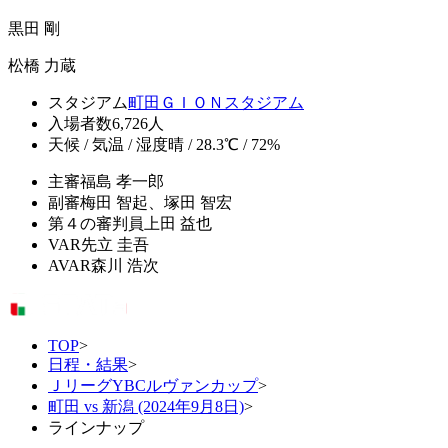
黒田 剛
松橋 力蔵
スタジアム
町田ＧＩＯＮスタジアム
入場者数
6,726人
天候 / 気温 / 湿度
晴 / 28.3℃ / 72%
主審
福島 孝一郎
副審
梅田 智起、塚田 智宏
第４の審判員
上田 益也
VAR
先立 圭吾
AVAR
森川 浩次
TOP
>
日程・結果
>
ＪリーグYBCルヴァンカップ
>
町田 vs 新潟 (2024年9月8日)
>
ラインナップ