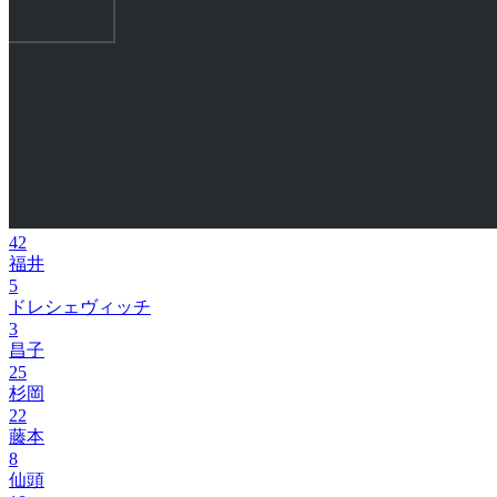
42
福井
5
ドレシェヴィッチ
3
昌子
25
杉岡
22
藤本
8
仙頭