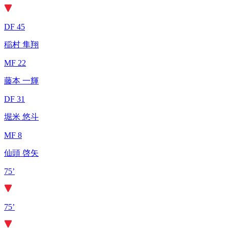
DF 45
稲村 隼翔
MF 22
藤本 一輝
DF 31
堀米 悠斗
MF 8
仙頭 啓矢
75’
75’