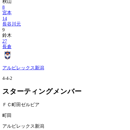
秋山
8
宮本
14
長谷川元
9
鈴木
27
長倉
アルビレックス新潟
4-4-2
スターティングメンバー
ＦＣ町田ゼルビア
町田
アルビレックス新潟