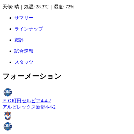
天候
:
晴
｜
気温
:
28.3℃
｜
湿度
:
72%
サマリー
ラインナップ
戦評
試合速報
スタッツ
フォーメーション
ＦＣ町田ゼルビア
4-4-2
アルビレックス新潟
4-4-2