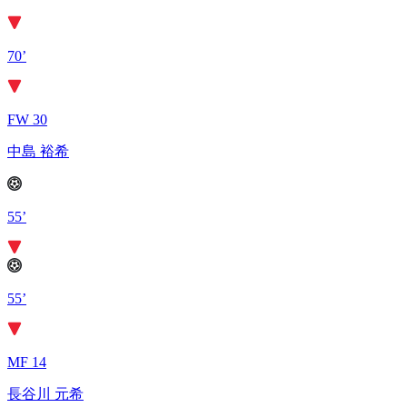
70’
FW 30
中島 裕希
55’
55’
MF 14
長谷川 元希