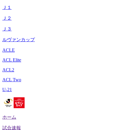
Ｊ１
Ｊ２
Ｊ３
ルヴァンカップ
ACLE
ACL Elite
ACL2
ACL Two
U-21
ホーム
試合速報