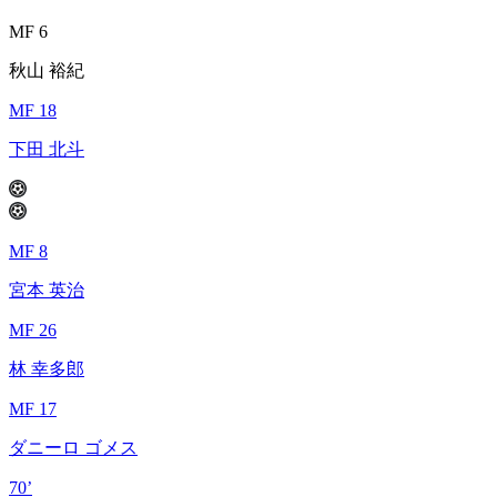
MF 6
秋山 裕紀
MF 18
下田 北斗
MF 8
宮本 英治
MF 26
林 幸多郎
MF 17
ダニーロ ゴメス
70’