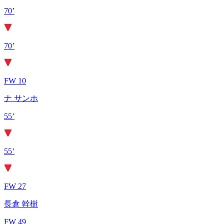
70’
70’
FW 10
ナ サンホ
55’
55’
FW 27
長倉 幹樹
FW 49