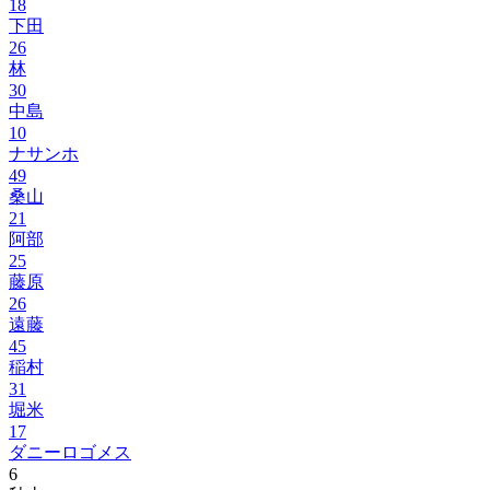
18
下田
26
林
30
中島
10
ナサンホ
49
桑山
21
阿部
25
藤原
26
遠藤
45
稲村
31
堀米
17
ダニーロゴメス
6