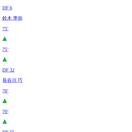
DF 6
鈴木 準弥
75’
75’
DF 32
長谷川 巧
70’
70’