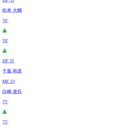
DF 55
松本 大輔
70’
70’
DF 35
千葉 和彦
MF 23
白崎 凌兵
75’
75’