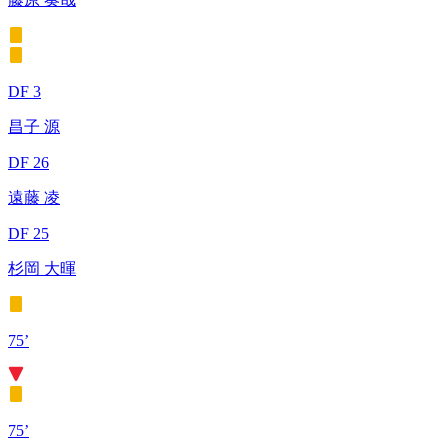
DF 3
昌子 源
DF 26
遠藤 凌
DF 25
杉岡 大暉
75’
75’