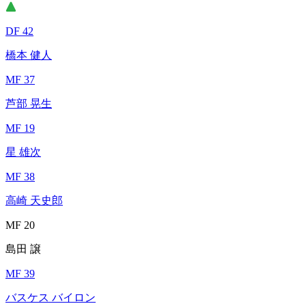
DF 42
橋本 健人
MF 37
芦部 晃生
MF 19
星 雄次
MF 38
高崎 天史郎
MF 20
島田 譲
MF 39
バスケス バイロン