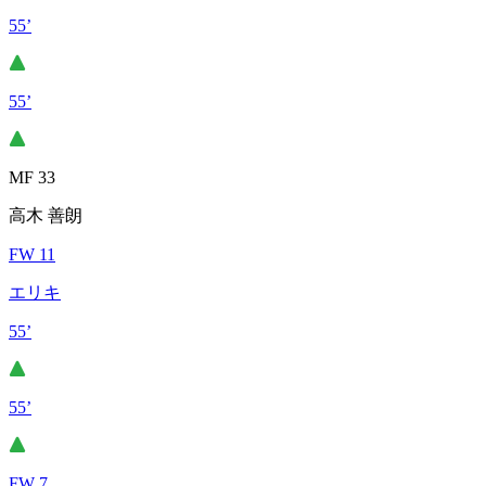
55’
55’
MF 33
高木 善朗
FW 11
エリキ
55’
55’
FW 7