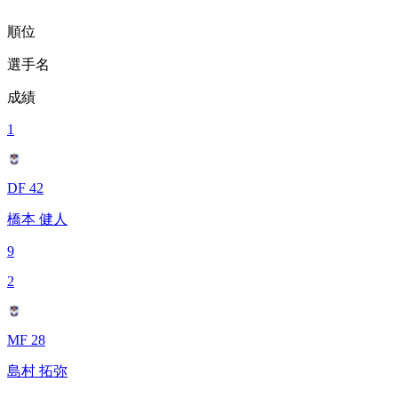
順位
選手名
成績
1
DF 42
橋本 健人
9
2
MF 28
島村 拓弥