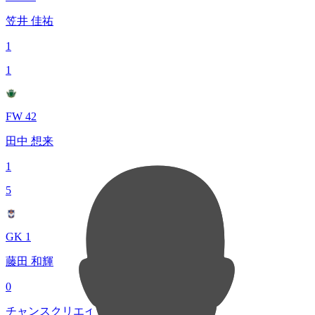
笠井 佳祐
1
1
FW 42
田中 想来
1
5
GK 1
藤田 和輝
0
チャンスクリエイト総数