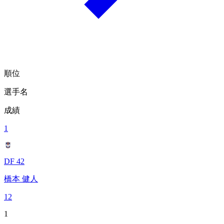
順位
選手名
成績
1
DF 42
橋本 健人
12
1