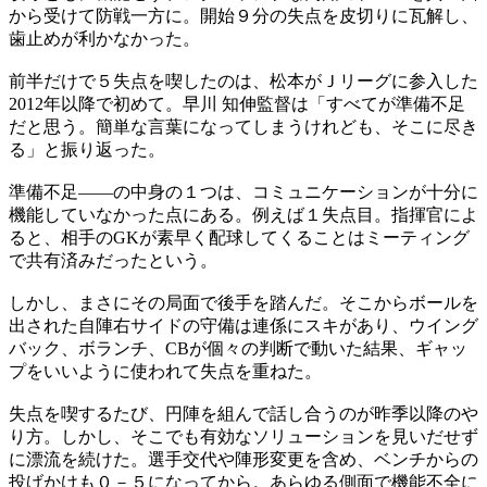
から受けて防戦一方に。開始９分の失点を皮切りに瓦解し、
歯止めが利かなかった。
前半だけで５失点を喫したのは、松本がＪリーグに参入した
2012年以降で初めて。早川 知伸監督は「すべてが準備不足
だと思う。簡単な言葉になってしまうけれども、そこに尽き
る」と振り返った。
準備不足――の中身の１つは、コミュニケーションが十分に
機能していなかった点にある。例えば１失点目。指揮官によ
ると、相手のGKが素早く配球してくることはミーティング
で共有済みだったという。
しかし、まさにその局面で後手を踏んだ。そこからボールを
出された自陣右サイドの守備は連係にスキがあり、ウイング
バック、ボランチ、CBが個々の判断で動いた結果、ギャッ
プをいいように使われて失点を重ねた。
失点を喫するたび、円陣を組んで話し合うのが昨季以降のや
り方。しかし、そこでも有効なソリューションを見いだせず
に漂流を続けた。選手交代や陣形変更を含め、ベンチからの
投げかけも０－５になってから。あらゆる側面で機能不全に