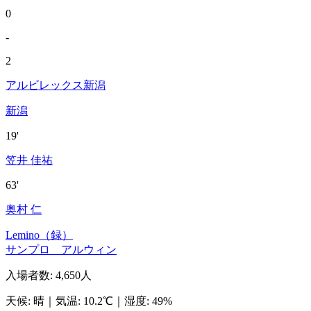
0
-
2
アルビレックス新潟
新潟
19'
笠井 佳祐
63'
奥村 仁
Lemino（録）
サンプロ アルウィン
入場者数
:
4,650人
天候
:
晴
｜
気温
:
10.2℃
｜
湿度
:
49%