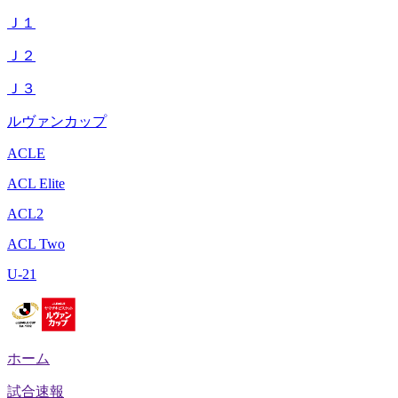
Ｊ１
Ｊ２
Ｊ３
ルヴァンカップ
ACLE
ACL Elite
ACL2
ACL Two
U-21
ホーム
試合速報