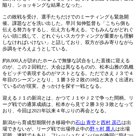
陥り、ショッキングな結果となった。
この敗戦を受け、選手たちだけでのミーティングも緊急開
催。課題などを洗い出した。早川 知伸監督も「こちら側も
伝える努力をするし、伝え方も考える。でもみんながどれぐ
らい頭に残して、どれぐらいスカウティングが重要かも理解
しなければいけない」と話しており、双方が歩み寄りながら
歩調をそろえようとしている。
約8,000人が訪れたホームで無惨な試合をした直後に迎える
のが、この２回戦だ。大会は異なるものの、松本山雅の気概
をピッチで表現するのがマストとなる。ただでさえＪ３で４
年目のシーズンとなり、１勝３分２敗の18位と大きく出遅れ
ているのが現実。きっかけを探す一戦となる。
迎えるＪ１の新潟とは、かつてＪ１やＪ２で争った間柄。リ
ーグ戦での通算成績は、松本から見て２勝３分３敗となって
おり、今回は2021年以来４年ぶりの再会となる。
新潟から育成型期限付き移籍中の
石山 青空
と
西村 遥己
は出
場できないが、リーグ戦で出場停止中の
野々村 鷹人
は出場
可能。連戦でもあり、フレッシュなメンバーが挽回に臨む一