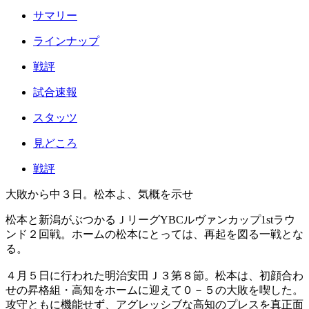
サマリー
ラインナップ
戦評
試合速報
スタッツ
見どころ
戦評
大敗から中３日。松本よ、気概を示せ
松本と新潟がぶつかるＪリーグYBCルヴァンカップ1stラウ
ンド２回戦。ホームの松本にとっては、再起を図る一戦とな
る。
４月５日に行われた明治安田Ｊ３第８節。松本は、初顔合わ
せの昇格組・高知をホームに迎えて０－５の大敗を喫した。
攻守ともに機能せず、アグレッシブな高知のプレスを真正面