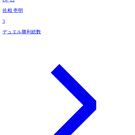
佐相 壱明
3
デュエル勝利総数