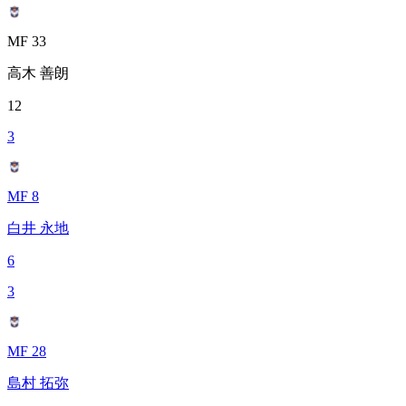
MF 33
高木 善朗
12
3
MF 8
白井 永地
6
3
MF 28
島村 拓弥