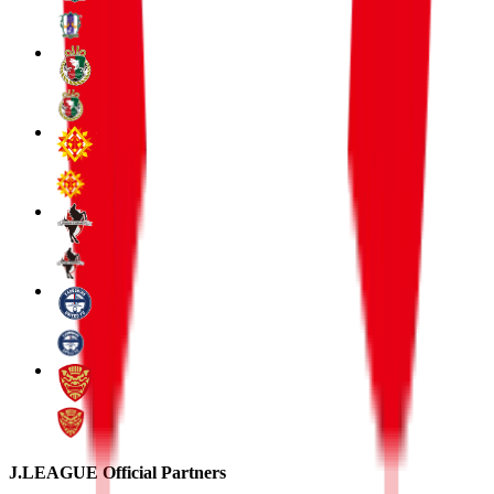
J.LEAGUE Official Partners