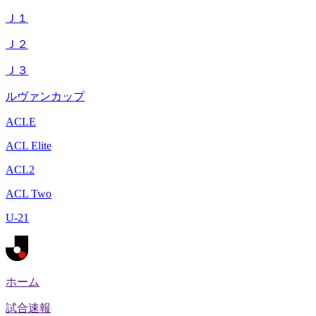
Ｊ１
Ｊ２
Ｊ３
ルヴァンカップ
ACLE
ACL Elite
ACL2
ACL Two
U-21
ホーム
試合速報