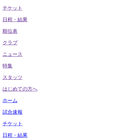
チケット
日程・結果
順位表
クラブ
ニュース
特集
スタッツ
はじめての方へ
ホーム
試合速報
チケット
日程・結果