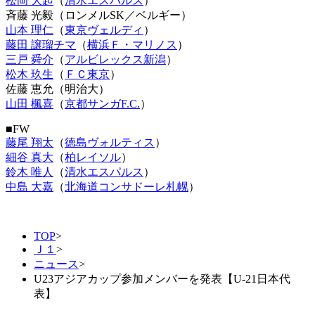
松岡 大起
（
清水エスパルス
）
斉藤 光毅（ロンメルSK／ベルギー）
山本 理仁
（
東京ヴェルディ
）
藤田 譲瑠チマ
（
横浜Ｆ・マリノス
）
三戸 舜介
（
アルビレックス新潟
）
松木 玖生
（
ＦＣ東京
）
佐藤 恵允（明治大）
山田 楓喜
（
京都サンガF.C.
）
■FW
藤尾 翔太
（
徳島ヴォルティス
）
細谷 真大
（
柏レイソル
）
鈴木 唯人
（
清水エスパルス
）
中島 大嘉
（
北海道コンサドーレ札幌
）
TOP
>
Ｊ１
>
ニュース
>
U23アジアカップ参加メンバーを発表【U-21日本代
表】