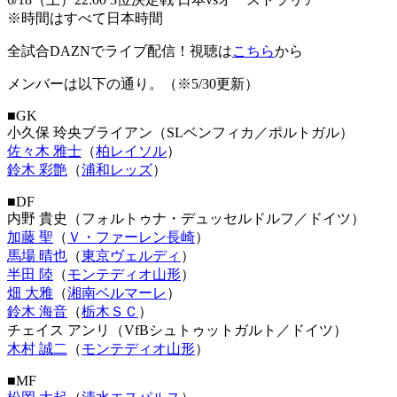
※時間はすべて日本時間
全試合DAZNでライブ配信！視聴は
こちら
から
メンバーは以下の通り。（※5/30更新）
■GK
小久保 玲央ブライアン（SLベンフィカ／ポルトガル）
佐々木 雅士
（
柏レイソル
）
鈴木 彩艶
（
浦和レッズ
）
■DF
内野 貴史（フォルトゥナ・デュッセルドルフ／ドイツ）
加藤 聖
（
Ｖ・ファーレン長崎
）
馬場 晴也
（
東京ヴェルディ
）
半田 陸
（
モンテディオ山形
）
畑 大雅
（
湘南ベルマーレ
）
鈴木 海音
（
栃木ＳＣ
）
チェイス アンリ（VfBシュトゥットガルト／ドイツ）
木村 誠二
（
モンテディオ山形
）
■MF