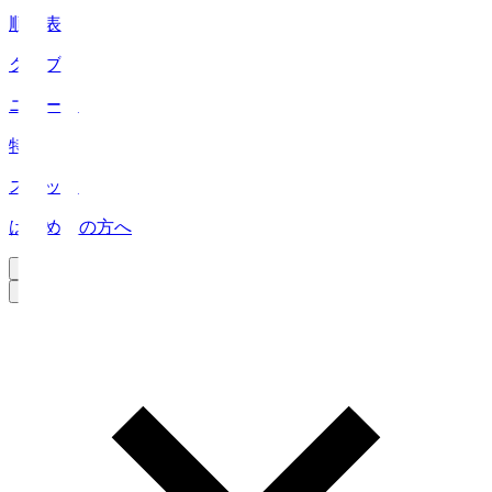
順位表
クラブ
ニュース
特集
スタッツ
はじめての方へ