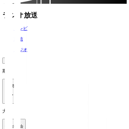
ラジオ放送
テレビ
配信
ラジオ
期間
1週間
大会
全ての大会