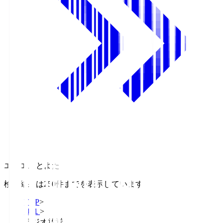
エフエムとよた
検索結果は250件までを表示しています
TOP
>
Ｊ１
>
ラジオ放送