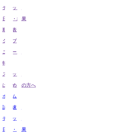
チケット
日程・結果
順位表
クラブ
ニュース
特集
スタッツ
はじめての方へ
ホーム
試合速報
チケット
日程・結果