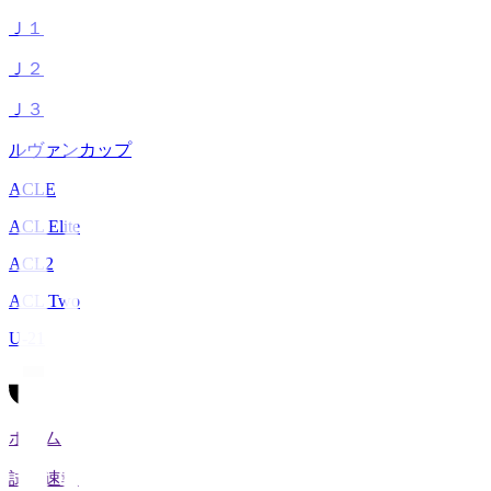
Ｊ１
Ｊ２
Ｊ３
ルヴァンカップ
ACLE
ACL Elite
ACL2
ACL Two
U-21
ホーム
試合速報