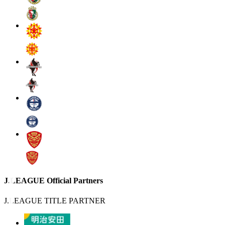
J.LEAGUE Official Partners
J.LEAGUE TITLE PARTNER